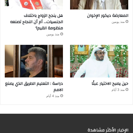
المعارضة ديكور الإخوان
هل ينجح الزواج باختلاف
الجنسيات… أم أن النجاح تصنعه
منذ يومين
منظومة القيم؟
منذ يومين
حين يصبح الاختيار عبئًا
دراسة : التعليم الطريق الذي يصنع
الامم
منذ 3 أيام
منذ 4 أيام
الإخبار الأكثر مشاهدة