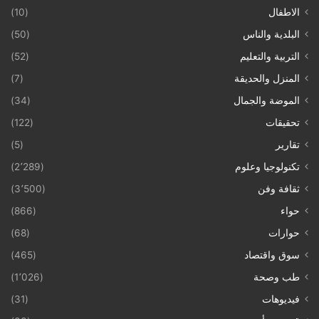
الاطفال
(10)
البلدية والناس
(50)
التربية والتعليم
(52)
المنزل والحديقة
(7)
الموضة والجمال
(34)
تحقيقات
(122)
تقارير
(5)
تكنولوجيا وعلوم
(2٬289)
ثقافة وفن
(3٬500)
حواء
(866)
حوارات
(68)
سوق واقتصاد
(465)
طب وصحة
(1٬026)
فيديوهات
(31)