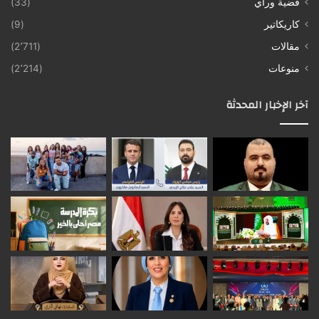
قضية ورأي
(33)
كاريكاتير
(9)
مقالات
(2٬711)
منوعات
(2٬214)
آخر الإخبار المحدثة