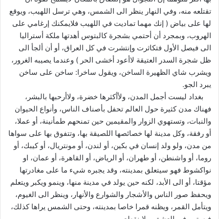
تقتلعه منه، وفي النهار ينظر الى الشمس، وهي ترسل اللهيب، ويوقع
لها على بياض ( إنك مهما تماديت في اللهيب فلايمكنك إرغامي على
الهروب، وبمجرد أن أحتمي بشجرة كالبتوس أهدتها ملكة أستراليا
الى فيصل الأول فتكاثرت وإنتشرت في كل العراق، أو أن ألجأ الى
ظل شجرة السدر العتيقة لاأعود أخشى الحر ) وعندما يصيبه الغرور،
ويشرب شاي الظهيرة الساخن، ويقول ساخرا: ساخن على ساخن
يبرد الجو.
بغداد ليست أجمل المدن، ولأأكثرها خضرة، ولاأرحبها بالبشر،
فهناك مدن كثيرة حول العالم تحفل بأصناف الناس، وأنواع الحيوان
والنبات، وتستهوي الزوار والمقيمين حين تمنحهم طمأنينة، أو عملا،
أو رفقة، وكل مدينة لها خصائصها اللصيقة بها، وتتفوق بها على سواها
من مدن، ولو ولد إنسان في بكين، أو لندن، أو مونتريال، أو كيبك، أو
روما، أو واشنطن، أو طهران، أو الرياض، أو القاهرة، أو عمان، او
نواكشوط فهو سيتعلق بمدينته، وقد يجبره شيء ما على مغادرتها
مؤقتا، أو الى الأبد، لكنه حين يولد في مدينة منها، وينمو ويكبر ويتعلم
ويحفظ صور الناس والأشجار والشوارع والأنهار، وينظر الى الغيوم،
ويتأمل القمر، ويظنه قمرا خاصا بمدينته، وحتى الشمس يراها كذلك،
فيستمر في العشق، ولاينقطع.