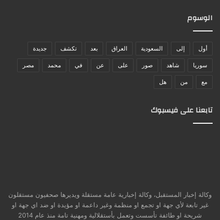
الوسوم
أول
إلى
السعودية
العراق
بعد
تكشف
جديدة
سوريا
شاهد
صور
على
عن
في
محمد
مصر
مع
من
هل
تابعنا على فيسبوك
وكالة إخبار المستقبل، وكالة إخبارية عامة مستقلة ويديرها صحفيون مستقلون
غير تابعة لأي جهة او تجمع او منظمة وغير داعمة او مؤيدة او ضد اي جهة او
شريحة او طائفة تأسست وتعمل بأستقلالية ومهنية تامة منذ عام 2014