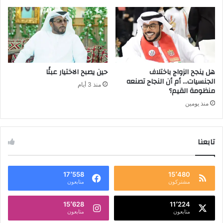
هل ينجح الزواج باختلاف
حين يصبح الاختيار عبئًا
الجنسيات… أم أن النجاح تصنعه
منذ 3 أيام
منظومة القيم؟
منذ يومين
تابعنا
17٬558
15٬480
مشتركون
متابعون
15٬628
11٬224
متابعون
متابعون