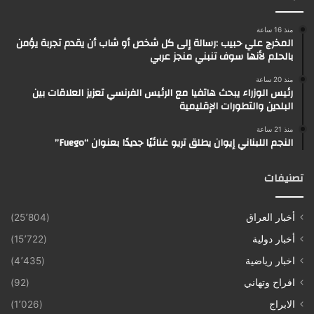
منذ 16 ساعة
المخرج علي حبيب :رسالة إلى كل شخص أو شاب أن يقدم تجربة يؤمن
بالحلم لأنها سوف تنبني منجز عربي
منذ 20 ساعة
رئيس الوزراء يبحث هاتفيا مع الرئيس الفرنسي تعزيز العلاقات بين
البلدين والتطورات الإقليمية
منذ 21 ساعة
النجم اللبناني إيوان يطلق تريو غنائيًا جديدًا بعنوان “Fuego”
تصنيفات
أخبار العراق
(25٬804)
أخبار دولية
(15٬722)
اخبار رياضية
(4٬435)
افراح وتهاني
(92)
الابراج
(1٬026)