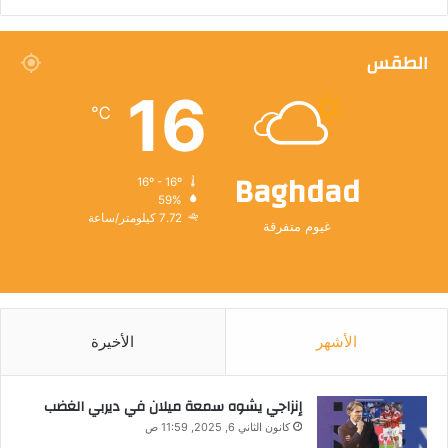
الطقس
16
℃
Baghdad
16º - 16º
59%
7.72 كيلومتر/ساعة
غيوم متفرقة
الأشهر
الأخيرة
إنزاجي يشوه سمعة ميلان في ديربي الغضب
كانون الثاني 6, 2025, 11:59 ص