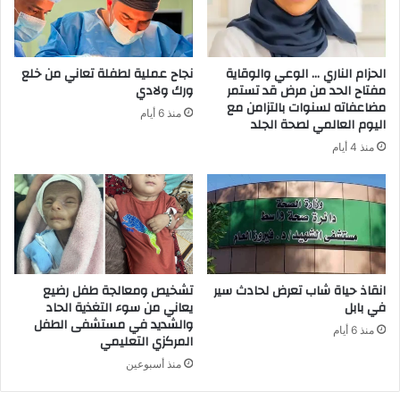
ل
ك
ت
ر
الحزام الناري … الوعي والوقاية
نجاح عملية لطفلة تعاني من خلع
و
مفتاح الحد من مرض قد تستمر
ورك ولادي
ن
مضاعفاته لسنوات بالتزامن مع
منذ 6 أيام
ي
اليوم العالمي لصحة الجلد
منذ 4 أيام
انقاذ حياة شاب تعرض لحادث سير
تشخيص ومعالجة طفل رضيع
في بابل
يعاني من سوء التغذية الحاد
والشديد في مستشفى الطفل
منذ 6 أيام
المركزي التعليمي
منذ أسبوعين