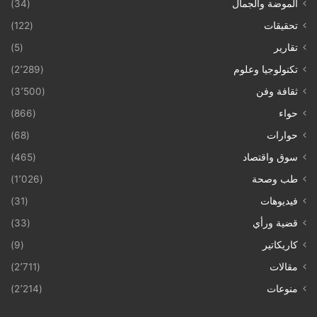
الموضة والجمال
(34)
تحقيقات
(122)
تقارير
(5)
تكنولوجيا وعلوم
(2٬289)
ثقافة وفن
(3٬500)
حواء
(866)
حوارات
(68)
سوق واقتصاد
(465)
طب وصحة
(1٬026)
فيديوهات
(31)
قضية ورأي
(33)
كاريكاتير
(9)
مقالات
(2٬711)
منوعات
(2٬214)