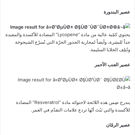
عصير البندورة
يحتوي كمّية عالية من مادة “Lycopene” المضادة للأكسدة والمفيدة
جداً للبشرة، وأيضاً لمحاربة الجذور الحرّة التي تُسرّع الشيخوخة
وتُتلِف الخلايا السليمة.
عصير العنب الأحمر
يندرج ضِمن هذه اللائحة لاحتوائه مادة “Resveratrol” المضادة
للأكسدة والتي ثبُتَ أنّها تردع علامات التقدّم في العمر.
عصير الرمّان