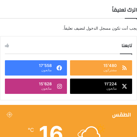
اترك تعليقاً
يجب أنت تكون
مسجل الدخول
لتضيف تعليقاً.
تابعنا
17٬558
15٬480
مشتركون
متابعون
15٬628
11٬224
متابعون
متابعون
الطقس
16
℃