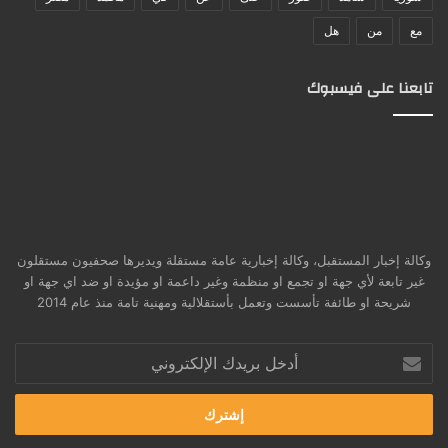
مع
من
هل
تابعنا على فيسبوك
وكالة إخبار المستقبل، وكالة إخبارية عامة مستقلة ويديرها صحفيون مستقلون
غير تابعة لأي جهة او تجمع او منظمة وغير داعمة او مؤيدة او ضد اي جهة او
شريحة او طائفة تأسست وتعمل بأستقلالية ومهنية تامة منذ عام 2014
أدخل
بريدك
الإلكتروني