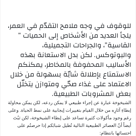
للوقوف في وجه ملامح التقدّم في العمر،
يلجأ العديد من الأشخاص إلى الحميات ”
القاسية”، والجراحات التجميلية،
والبوتوكس. لكن بدل الاستعانة بهذه
الأساليب المحفوفة بالمخاطر، يمكنكم
الاستمتاع بإطلالة شابّة بسهولة من خلال
الاعتماد على غذاء صحّي ومتوازن يتخلّل
بعض المشروبات الطبيعية.
الشيخوخة عبارة عن إجراء طبيعي لا يمكن ردعه، لكن يمكن محاولة
إبطاءِ آثارِه من خلال القيام بتغييرات إيجابية على نمط الحياة. وعلى
رغم وجود مأكولات كثيرة تساعد على إبطاء الشيخوخة، لكن ثبُتَ
أيضاً أنّ العصائر الطبيعية التالية تُطيل شبابَكم إذا حرصتُم على
احتسائها بانتظام: