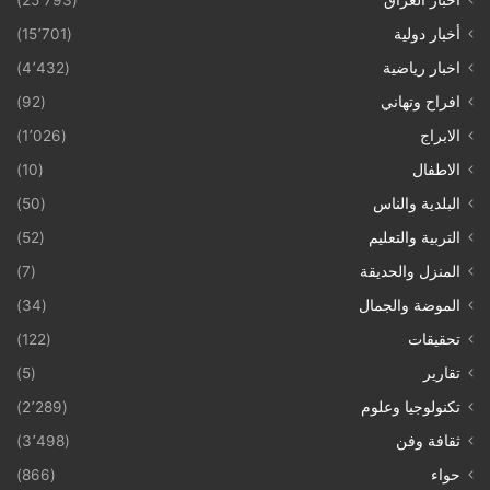
أخبار دولية
(15٬701)
اخبار رياضية
(4٬432)
افراح وتهاني
(92)
الابراج
(1٬026)
الاطفال
(10)
البلدية والناس
(50)
التربية والتعليم
(52)
المنزل والحديقة
(7)
الموضة والجمال
(34)
تحقيقات
(122)
تقارير
(5)
تكنولوجيا وعلوم
(2٬289)
ثقافة وفن
(3٬498)
حواء
(866)