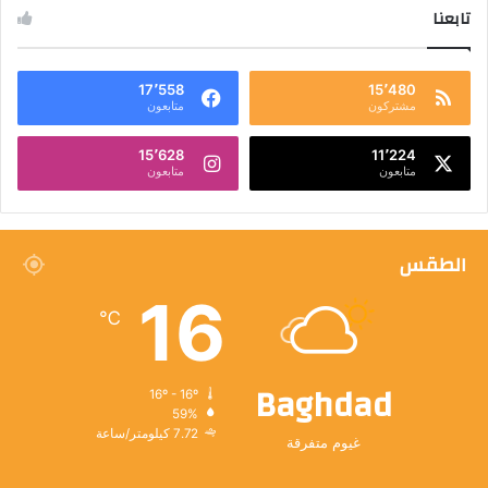
تابعنا
17٬558
15٬480
مشتركون
متابعون
15٬628
11٬224
متابعون
متابعون
الطقس
16
℃
Baghdad
16º - 16º
59%
7.72 كيلومتر/ساعة
غيوم متفرقة