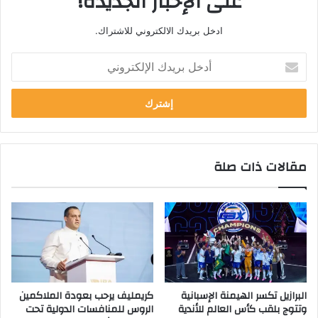
على الإخبار الجديدة!
ادخل بريدك الالكتروني للاشتراك.
أ
د
خ
ل
ب
ر
ي
مقالات ذات صلة
د
ك
ا
ل
إ
ل
ك
ت
ر
البرازيل تكسر الهيمنة الإسبانية
كريمليف يرحب بعودة الملاكمين
و
وتتوج بلقب كأس العالم للأندية
الروس للمنافسات الدولية تحت
ن