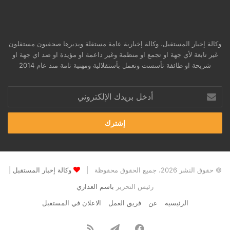
وكالة إخبار المستقبل، وكالة إخبارية عامة مستقلة ويديرها صحفيون مستقلون
غير تابعة لأي جهة او تجمع او منظمة وغير داعمة او مؤيدة او ضد اي جهة او
شريحة او طائفة تأسست وتعمل بأستقلالية ومهنية تامة منذ عام 2014
أدخل
بريدك
الإلكتروني
© حقوق النشر 2026، جميع الحقوق محفوظة |
وكالة إخبار المستقبل
|
رئيس التحرير
باسم العذاري
الرئيسية
عن
فريق العمل
الاعلان في المستقبل
فيسبوك
تيلقرام
ملخص