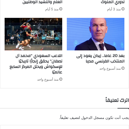
لدوري الملوك
العلم والنشيد الوطنيين
ي
منذ 3 أيام
منذ 5 أيام
بعد 20 عاما.. زيدان يعود إلى
اللاعب السعودي “محمد آل
المنتخب الفرنسي مدربا
نصفان” يحقق إنجازًا تاريخيًا
للإسكواش ويحتل المركز السابع
منذ أسبوع واحد
عالميًا
منذ أسبوع واحد
اترك تعليقاً
يجب أنت تكون
مسجل الدخول
لتضيف تعليقاً.