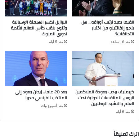
ك
ت
ر
الفيفا يعيد ترتيب أوراقه… هل
البرازيل تكسر الهيمنة الإسبانية
و
ينجو إنفانتينو من اختبار
وتتوج بلقب كأس العالم للأندية
ن
التحالفات؟
لدوري الملوك
ي
منذ 16 ساعة
منذ 5 أيام
كريمليف يرحب بعودة الملاكمين
بعد 20 عاما.. زيدان يعود إلى
الروس للمنافسات الدولية تحت
المنتخب الفرنسي مدربا
العلم والنشيد الوطنيين
منذ أسبوع واحد
منذ 6 أيام
اترك تعليقاً