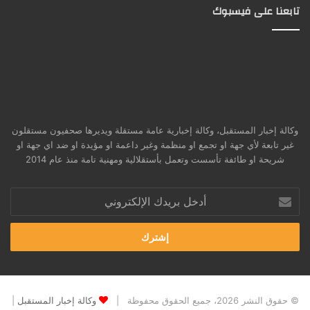
تابعنا على فيسبوك
وكالة إخبار المستقبل، وكالة إخبارية عامة مستقلة ويديرها صحفيون مستقلون
غير تابعة لأي جهة او تجمع او منظمة وغير داعمة او مؤيدة او ضد اي جهة او
شريحة او طائفة تأسست وتعمل بأستقلالية ومهنية تامة منذ عام 2014
أدخل
بريدك
الإلكتروني
© حقوق النشر 2026، جميع الحقوق محفوظة |
وكالة إخبار المستقبل
|