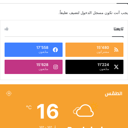
يجب أنت تكون
مسجل الدخول
لتضيف تعليقاً.
تابعنا
17٬558
15٬480
مشتركون
متابعون
15٬628
11٬224
متابعون
متابعون
الطقس
16
℃
16º - 16º