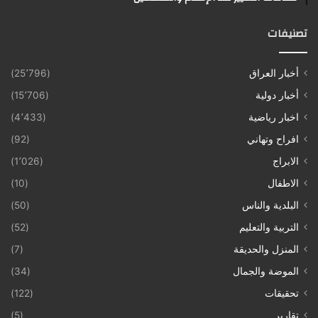
تصنيفات
أخبار العراق
(25٬796)
أخبار دولية
(15٬706)
اخبار رياضية
(4٬433)
افراح وتهاني
(92)
الابراج
(1٬026)
الاطفال
(10)
البلدية والناس
(50)
التربية والتعليم
(52)
المنزل والحديقة
(7)
الموضة والجمال
(34)
تحقيقات
(122)
تقارير
(5)