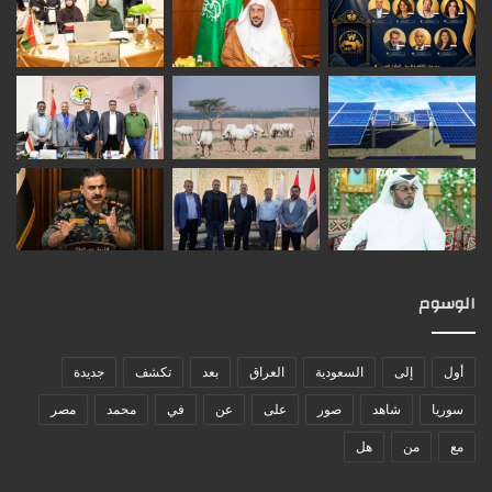
الوسوم
أول
إلى
السعودية
العراق
بعد
تكشف
جديدة
سوريا
شاهد
صور
على
عن
في
محمد
مصر
مع
من
هل