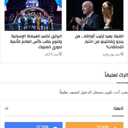
الفيفا يعيد ترتيب أوراقه… هل
البرازيل تكسر الهيمنة الإسبانية
ينجو إنفانتينو من اختبار
وتتوج بلقب كأس العالم للأندية
التحالفات؟
لدوري الملوك
منذ يوم واحد
منذ 5 أيام
اترك تعليقاً
يجب أنت تكون
مسجل الدخول
لتضيف تعليقاً.
تابعنا
17٬558
15٬480