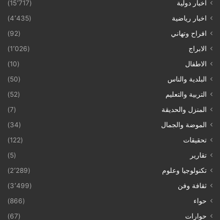
أخبار دولية
(15٬717)
اخبار رياضية
(4٬435)
افراح وتهاني
(92)
الابراج
(1٬026)
الاطفال
(10)
البلدية والناس
(50)
التربية والتعليم
(52)
المنزل والحديقة
(7)
الموضة والجمال
(34)
تحقيقات
(122)
تقارير
(5)
تكنولوجيا وعلوم
(2٬289)
ثقافة وفن
(3٬499)
حواء
(866)
حوارات
(67)