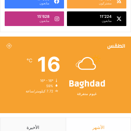
مشتركون
متابعون
15٬628
11٬224
متابعون
متابعون
الطقس
16
℃
Baghdad
16º - 16º
59%
7.72 كيلومتر/ساعة
غيوم متفرقة
الأشهر
الأخيرة