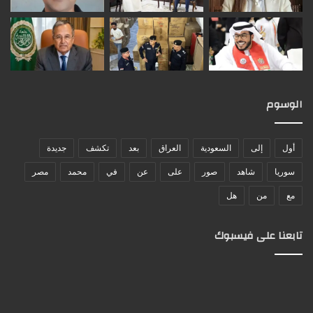
الوسوم
أول
إلى
السعودية
العراق
بعد
تكشف
جديدة
سوريا
شاهد
صور
على
عن
في
محمد
مصر
مع
من
هل
تابعنا على فيسبوك