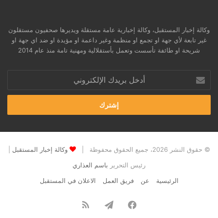
وكالة إخبار المستقبل، وكالة إخبارية عامة مستقلة ويديرها صحفيون مستقلون
غير تابعة لأي جهة او تجمع او منظمة وغير داعمة او مؤيدة او ضد اي جهة او
شريحة او طائفة تأسست وتعمل بأستقلالية ومهنية تامة منذ عام 2014
أدخل
بريدك
الإلكتروني
© حقوق النشر 2026، جميع الحقوق محفوظة |
وكالة إخبار المستقبل
|
رئيس التحرير
باسم العذاري
الرئيسية
عن
فريق العمل
الاعلان في المستقبل
فيسبوك
تيلقرام
ملخص