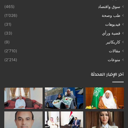
سوق واقتصاد
(465)
طب وصحة
(1٬026)
فيديوهات
(31)
قضية ورأي
(33)
كاريكاتير
(9)
مقالات
(2٬710)
منوعات
(2٬214)
آخر الإخبار المحدثة