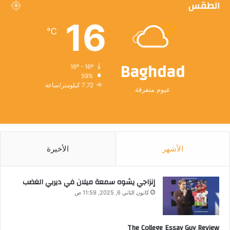
الطقس
16
℃
Baghdad
16º - 16º
59%
7.72 كيلومتر/ساعة
غيوم متفرقة
الأشهر
الأخيرة
إنزاجي يشوه سمعة ميلان في ديربي الغضب
كانون الثاني 6, 2025, 11:59 ص
The College Essay Guy Review