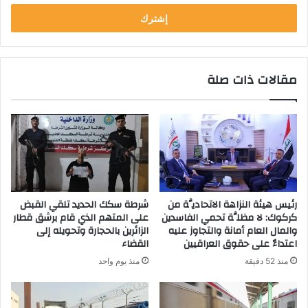
خ
ل
ب
ر
ي
مقالات ذات صلة
د
ك
ا
ل
إ
ل
ك
ت
ر
رئيس هيئة النزاهة الاتحاديَّة من
شرطة سكك الحديد تلقي القبض
و
كركوك: لا مظلَّة تحمي الفاسدين
على المتهم الذي قام برشق قطار
ن
والمال العام أمانة والتجاوز عليه
الزائرين بالحجارة وتحويله إلى
ي
اعتداءٌ على حقوق العراقيين
القضاء
منذ 52 دقيقة
منذ يوم واحد