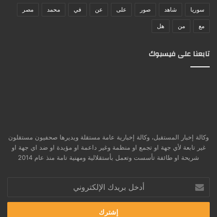
سوريا
شاهد
صور
على
عن
في
محمد
مصر
مع
من
هل
تابعنا على فيسبوك
وكالة إخبار المستقبل، وكالة إخبارية عامة مستقلة ويديرها صحفيون مستقلون
غير تابعة لأي جهة او تجمع او منظمة وغير داعمة او مؤيدة او ضد اي جهة او
شريحة او طائفة تأسست وتعمل بأستقلالية ومهنية تامة منذ عام 2014
أدخل
بريدك
الإلكتروني