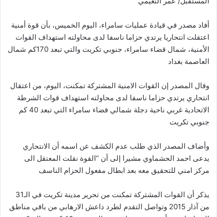
المستقبل/ عمر النعيمي
أفاد مصدر في قيادة عمليات سامراء، اليوم الخميس، بأن قوة أمنية
اعتقلت انتحاريا يرتدي حزاما ناسفا لدى محاولته استهداف القوات
الأمنية، شمال قضاء سامراء، جنوبي تكريت والتي تبعد 170كم شمال
العاصمة بغداد
وقال المصدر إن القوات الامنية المشتركة تمكنت، اليوم، من اعتقال
انتحاري يرتدي حزاما ناسفا لدى محاولته استهداف قوات الشرطة
الاتحادية غربي ناحية دجلة شمالي قضاء سامراء التي تبعد 40 كم
جنوبي تكريت
وأضاف المصدر الذي طلب عدم الكشف عن اسمه أن الانتحاري
يدعى احمد الحشماوي مشيرا إلى أن “القوة نقلت المعتقل الى
مركز امني للتحقيق معه بعد ابطال مفعول الحزام الناسف
يذكر أن القوات المشتركة تمكنت من تحرير مدينة تكريت في الـ31
من آذار 2015 وتواصل التقدم لطرد داعش الارهابي من باقي مناطق