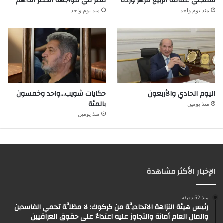
ستنجلي غمامة الربيع لتزهر وردة
مصر في مواجهة الخطر الداهم
منذ يوم واحد
منذ يوم واحد
اليوم الحادي والأربعون
حكايات شويب…واحد وخمسون
بالمئة
منذ يومين
منذ يومين
الإخبار الأكثر مشاهدة
منذ 52 دقيقة
رئيس هيئة النزاهة الاتحاديَّة من كركوك: لا مظلَّة تحمي الفاسدين
والمال العام أمانة والتجاوز عليه اعتداءٌ على حقوق العراقيين