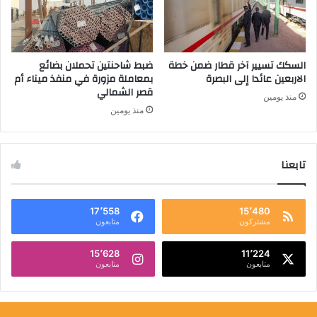
السكك تسيير آخر قطار ضمن خطة
ضبط شاحنتين تحملان بضائع
الاربعين عائدا إلى البصرة
بمعاملة مزورة في منفذ ميناء أم
قصر الشمالي
منذ يومين
منذ يومين
تابعنا
17٬558
15٬480
مشتركون
متابعون
15٬628
11٬224
متابعون
متابعون