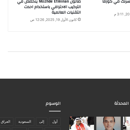
شرتك في كوزما
صالون Mozhde Etminan يتخصص في
التركيب الاحترافي باستخدام احدث
التقنيات العالمية
كانون الأول 19, 2025, 12:26 ص
 المحدثة
الوسوم
أول
إلى
السعودية
العراق