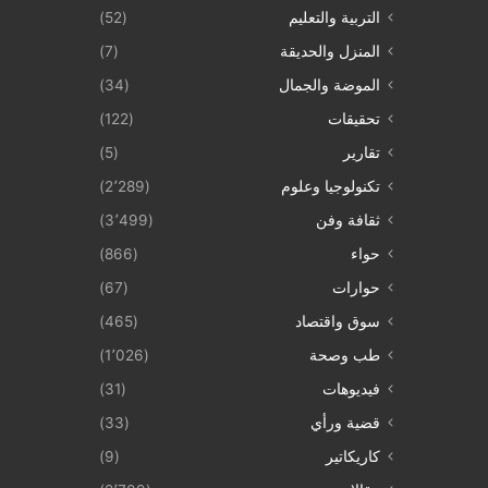
التربية والتعليم
(52)
المنزل والحديقة
(7)
الموضة والجمال
(34)
تحقيقات
(122)
تقارير
(5)
تكنولوجيا وعلوم
(2٬289)
ثقافة وفن
(3٬499)
حواء
(866)
حوارات
(67)
سوق واقتصاد
(465)
طب وصحة
(1٬026)
فيديوهات
(31)
قضية ورأي
(33)
كاريكاتير
(9)