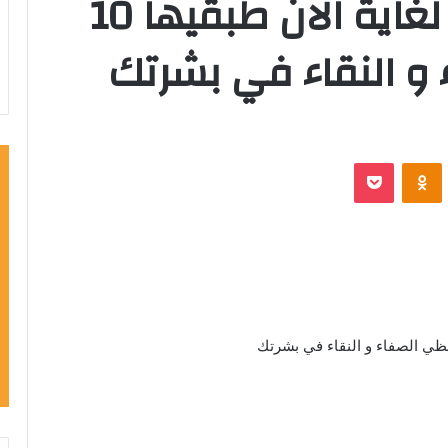
احسن وصفة مجربة لغاية الان طبقيها 10
 و النقاء في بشرتك
VKontak
Odnoklassniki
‫Pocket