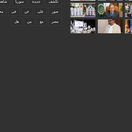
تكشف
جديدة
سوريا
شاهد
صور
على
عن
في
مح
مصر
مع
من
هل