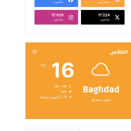
مشتركون
متابعون
15٬628
11٬224
متابعون
متابعون
الطقس
16
℃
Baghdad
16º - 16º
59%
7.72 كيلومتر/ساعة
غيوم متفرقة