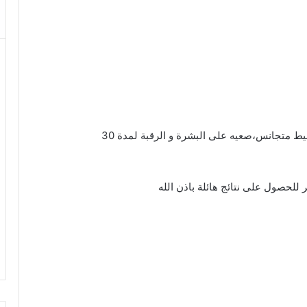
قومي بمزج المكونات مع بعضها الى ان يصبح الخليط متجانس،صعيه على البشرة و الرقبة لمدة 30