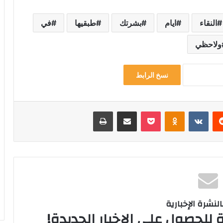
النقاء
ايام
بشرتك
طبقيها
في
ولاحظي
نسخ الرابط
‏Reddit
‏VKontakte
Odnoklassniki
‫Pocket
مشاركة عبر البريد
طباعة
لنشرة الإخبارية
 للحصول على الإخبار الجديدة!