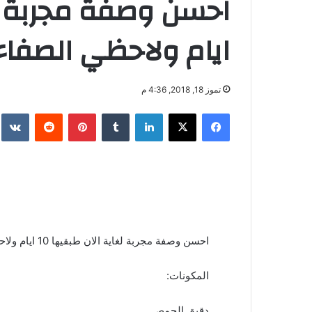
ايام ولاحظي الصفاء
تموز 18, 2018, 4:36 م
فيسبوك
‫X
لينكدإن
‏Tumblr
بينتيريست
‏Reddit
‏te
احسن وصفة مجربة لغاية الان طبقيها 10 ايام ولاحظي الصفاء و النقاء في بشرتك
المكونات:
دقيق الحمص