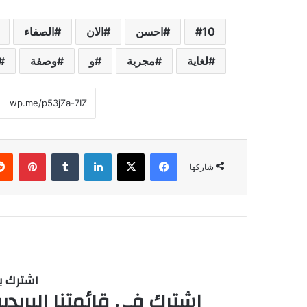
10
احسن
الان
الصفاء
لغاية
مجربة
و
وصفة
فيسبوك
‫X
لينكدإن
‏Tumblr
بينتيريست
شاركها
اشترك با
اشترك في قائمتنا البريدية