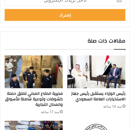
د
خ
ل
ب
ر
ي
مقالات ذات صلة
د
ك
ا
ل
إ
ل
ك
ت
ر
رئيس الوزراء يستقبل رئيس جهاز
مديرية الدفاع المدني تطلق حملة
و
الاستخبارات العامة السعودي
كشوفات وتوعية شاملة للأسواق
ن
والمحال التجارية
منذ 14 ساعة
ي
منذ 17 ساعة