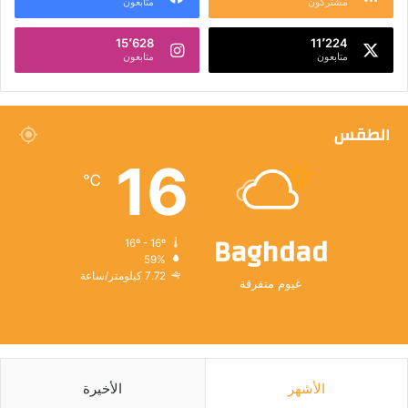
مشتركون
متابعون
15٬628
11٬224
متابعون
متابعون
الطقس
16
℃
Baghdad
16º - 16º
59%
7.72 كيلومتر/ساعة
غيوم متفرقة
الأشهر
الأخيرة