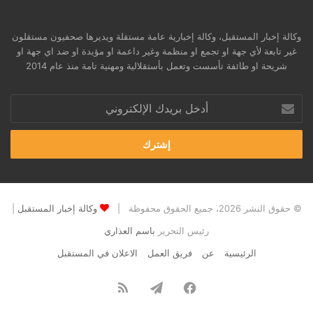
وكالة إخبار المستقبل، وكالة إخبارية عامة مستقلة ويديرها صحفيون مستقلون
غير تابعة لأي جهة او تجمع او منظمة وغير داعمة او مؤيدة او ضد اي جهة او
شريحة او طائفة تأسست وتعمل بأستقلالية ومهنية تامة منذ عام 2014
أدخل
بريدك
الإلكتروني
© حقوق النشر 2026، جميع الحقوق محفوظة |
وكالة إخبار المستقبل
|
رئيس التحرير
باسم العذاري
الرئيسية
عن
فريق العمل
الاعلان في المستقبل
فيسبوك
تيلقرام
ملخص