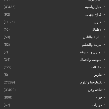
اخبار رياضية
(4٬435)
افراح وتهاني
(92)
الابراج
(1٬026)
الاطفال
(10)
البلدية والناس
(50)
التربية والتعليم
(52)
المنزل والحديقة
(7)
الموضة والجمال
(34)
تحقيقات
(122)
تقارير
(5)
تكنولوجيا وعلوم
(2٬289)
ثقافة وفن
(3٬499)
حواء
(866)
حوارات
(67)