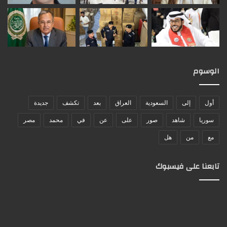
الوسوم
أول
إلى
السعودية
العراق
بعد
تكشف
جديدة
سوريا
شاهد
صور
على
عن
في
محمد
مصر
مع
من
هل
تابعنا على فيسبوك