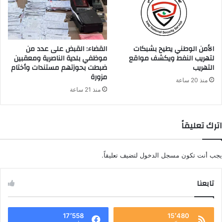
الأمن الوطني يطيح بشبكات
القضاء: القبض على عدد من
لتهريب النفط ويكشف مواقع
موظفي بلدية الناصرية ومعقبين
التهريب
ضبطت بحوزتهم مستندات وأختام
مزورة
منذ 20 ساعة
منذ 21 ساعة
اترك تعليقاً
يجب أنت تكون
مسجل الدخول
لتضيف تعليقاً.
تابعنا
17٬558
15٬480