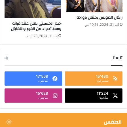
راكان العويس يحتفل بزواجه
حيدر الحسيني يعلن عقد قرانه
آب 31, 2024, 10:11 ص
وسط أجواء من الفرح والتفاؤل
آب 11, 2024, 11:28 م
تابعنا
17٬558
15٬480
مشتركون
متابعون
15٬628
11٬224
متابعون
متابعون
الطقس