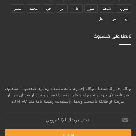
سوريا
شاهد
صور
على
عن
في
محمد
مصر
مع
من
هل
تابعنا على فيسبوك
وكالة إخبار المستقبل، وكالة إخبارية عامة مستقلة ويديرها صحفيون مستقلون
غير تابعة لأي جهة او تجمع او منظمة وغير داعمة او مؤيدة او ضد اي جهة او
شريحة او طائفة تأسست وتعمل بأستقلالية ومهنية تامة منذ عام 2014
أدخل
بريدك
الإلكتروني