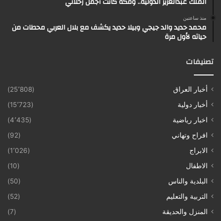
الملك عبدالعزيز الدولية.. ومكة كانت أجمل رحلاتي
منذ ساعتين
محمد حديد والد جيجي وبيلا حديد يكشف مع بلال العربي محطات من
حياته لأول مرة
تصنيفات
أخبار العراق
(25٬808)
أخبار دولية
(15٬723)
اخبار رياضية
(4٬435)
افراح وتهاني
(92)
الابراج
(1٬026)
الاطفال
(10)
البلدية والناس
(50)
التربية والتعليم
(52)
المنزل والحديقة
(7)