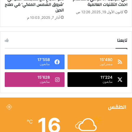
احدث التقنيات العالمية
‘شروق الشمس الملكي’ في صلاح
الدين
كانون الأول 19, 2025, 12:26 ص
آذار 7, 2025, 10:03 م
تابعنا
17٬558
15٬480
مشتركون
متابعون
15٬628
11٬224
متابعون
متابعون
الطقس
16
℃