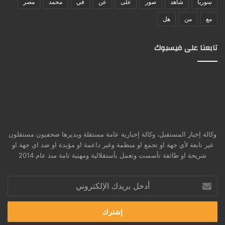
سوريا
شاهد
صور
على
عن
في
محمد
مصر
مع
من
هل
تابعنا على فيسبوك
وكالة إخبار المستقبل، وكالة إخبارية عامة مستقلة ويديرها صحفيون مستقلون
غير تابعة لأي جهة او تجمع او منظمة وغير داعمة او مؤيدة او ضد اي جهة او
شريحة او طائفة تأسست وتعمل بأستقلالية ومهنية تامة منذ عام 2014
أدخل
بريدك
الإلكتروني