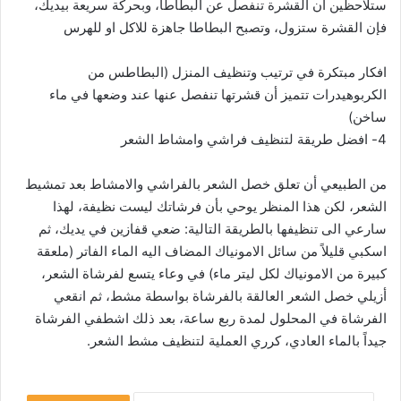
ستلاحظين أن القشرة تنفصل عن البطاطا، وبحركة سريعة بيديك،
فإن القشرة ستزول، وتصبح البطاطا جاهزة للاكل او للهرس
افكار مبتكرة في ترتيب وتنظيف المنزل (البطاطس من
الكربوهيدرات تتميز أن قشرتها تنفصل عنها عند وضعها في ماء
ساخن)
4- افضل طريقة لتنظيف فراشي وامشاط الشعر
من الطبيعي أن تعلق خصل الشعر بالفراشي والامشاط بعد تمشيط
الشعر، لكن هذا المنظر يوحي بأن فرشاتك ليست نظيفة، لهذا
سارعي الى تنظيفها بالطريقة التالية: ضعي قفازين في يديك، ثم
اسكبي قليلاً من سائل الامونياك المضاف اليه الماء الفاتر (ملعقة
كبيرة من الامونياك لكل ليتر ماء) في وعاء يتسع لفرشاة الشعر،
أزيلي خصل الشعر العالقة بالفرشاة بواسطة مشط، ثم انقعي
الفرشاة في المحلول لمدة ربع ساعة، بعد ذلك اشطفي الفرشاة
جيداً بالماء العادي، كرري العملية لتنظيف مشط الشعر.