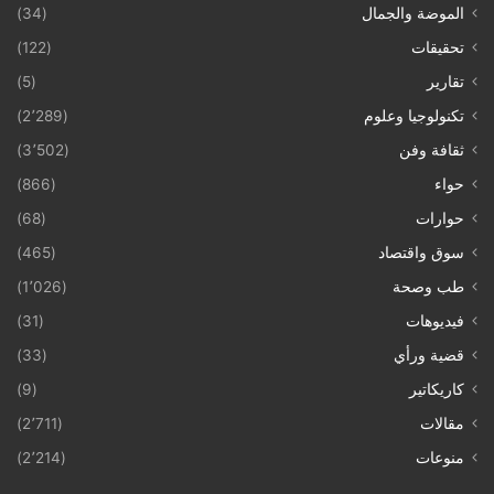
الموضة والجمال
(34)
تحقيقات
(122)
تقارير
(5)
تكنولوجيا وعلوم
(2٬289)
ثقافة وفن
(3٬502)
حواء
(866)
حوارات
(68)
سوق واقتصاد
(465)
طب وصحة
(1٬026)
فيديوهات
(31)
قضية ورأي
(33)
كاريكاتير
(9)
مقالات
(2٬711)
منوعات
(2٬214)