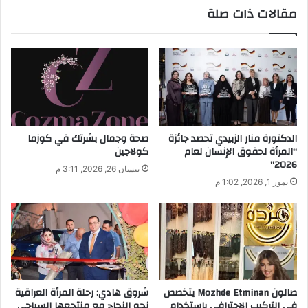
مقالات ذات صلة
د
ك
ا
ل
إ
ل
ك
ت
ر
الدكتورة منار الزبيدي تحصد جائزة
صحة وجمال بشرتك في كوزما
و
“المرأة لحقوق الإنسان لعام
كولاجين
ن
2026”
نيسان 26, 2026, 3:11 م
ي
تموز 1, 2026, 1:02 م
صالون Mozhde Etminan يتخصص
شروق هادي: رحلة المرأة العراقية
في التركيب الاحترافي باستخدام
نحو النجاح مع منتجعها السياحي