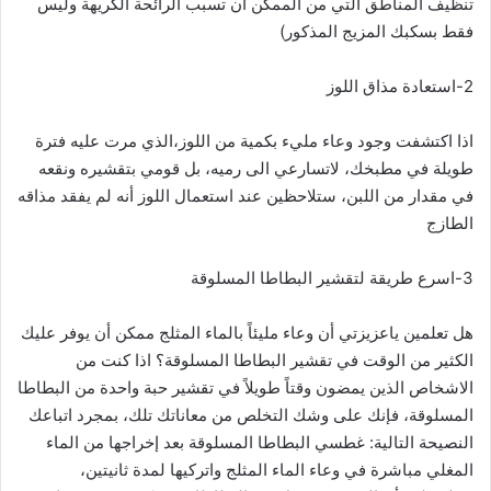
تنظيف المناطق التي من الممكن أن تسبب الرائحة الكريهة وليس
فقط بسكبك المزيج المذكور)
2-استعادة مذاق اللوز
اذا اكتشفت وجود وعاء مليء بكمية من اللوز،الذي مرت عليه فترة
طويلة في مطبخك، لاتسارعي الى رميه، بل قومي بتقشيره ونقعه
في مقدار من اللبن، ستلاحظين عند استعمال اللوز أنه لم يفقد مذاقه
الطازج
3-اسرع طريقة لتقشير البطاطا المسلوقة
هل تعلمين ياعزيزتي أن وعاء مليئاً بالماء المثلج ممكن أن يوفر عليك
الكثير من الوقت في تقشير البطاطا المسلوقة؟ اذا كنت من
الاشخاص الذين يمضون وقتاً طويلاً في تقشير حبة واحدة من البطاطا
المسلوقة، فإنك على وشك التخلص من معاناتك تلك، بمجرد اتباعك
النصيحة التالية: غطسي البطاطا المسلوقة بعد إخراجها من الماء
المغلي مباشرة في وعاء الماء المثلج واتركيها لمدة ثانيتين،