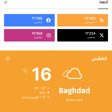
تابعنا
17٬558
15٬480
مشتركون
متابعون
15٬628
11٬224
متابعون
متابعون
الطقس
16
℃
Baghdad
16º - 16º
59%
7.72 كيلومتر/ساعة
غيوم متفرقة