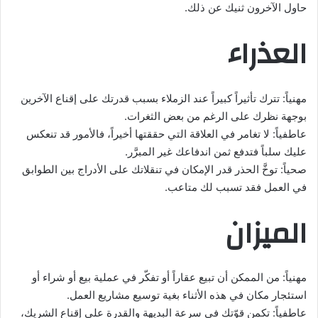
حاول الآخرون ثنيك عن ذلك.
العذراء
مهنياً: تترك تأثيراً كبيراً عند الزملاء بسبب قدرتك على إقناع الآخرين
بوجهة نظرك على الرغم من بعض الثغرات.
عاطفياً: لا تغامر في العلاقة التي حققتها أخيراً، فالأمور قد تنعكس
عليك سلباً فتدفع ثمن اندفاعك غير المبرَّر.
صحياً: توخَّ الحذر قدر الإمكان في تنقلاتك على الأدراج بين الطوابق
في العمل فقد تسبب لك متاعب.
الميزان
مهنياً: من الممكن أن تبيع عقاراً أو تفكّر في عملية بيع أو شراء أو
استئجار مكان في هذه الأثناء بغية توسيع مشاريع العمل.
عاطفياً: تكمن قوّتك في سرعة البديهة والقدرة على إقناع الشريك،