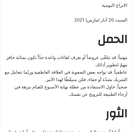
الابراج اليومية
السبت 20 آذار (مارس) 2021
الحمل
مهنياً: قد تتلقّى عروضاً أو تعرف لقاءات واعدة جدّاً تكون بمثابة حافز
مهمّ لتطوير أدائك.
عاطفياً: قد تواجه بعض الصعوبة في العلاقة العاطفية وربّما تتعامل مع
الشريك بشدّة أو جفاء، فكن متيقّظًا لهذا الأمر.
صحياً: حاول الاستفادة من عطلة نهاية الأسبوع للقيام بنزهة في
أرجاء الطبيعة للترويح عن نفسك.
الثور
مهنياً: إذا أسندت إليك مهمة محددة عليك نفذها بصدق وأمانة، فهذا