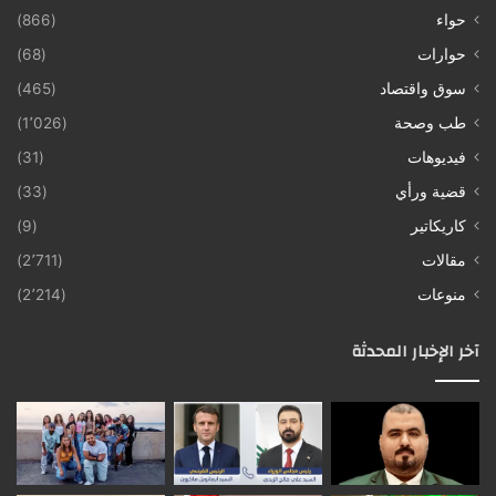
حواء
(866)
حوارات
(68)
سوق واقتصاد
(465)
طب وصحة
(1٬026)
فيديوهات
(31)
قضية ورأي
(33)
كاريكاتير
(9)
مقالات
(2٬711)
منوعات
(2٬214)
آخر الإخبار المحدثة