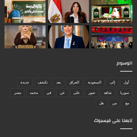
الوسوم
أول
إلى
السعودية
العراق
بعد
تكشف
جديدة
سوريا
شاهد
صور
على
عن
في
محمد
مصر
مع
من
هل
تابعنا على فيسبوك