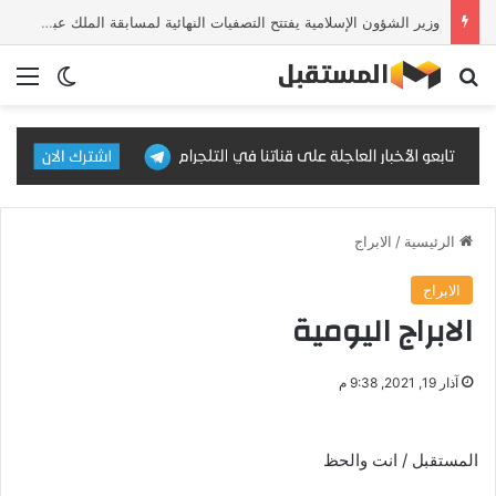
وزير الشؤون الإسلامية يفتتح التصفيات النهائية لمسابقة الملك عبدالعزيز الدولية للقرآن الكريم في دورتها الـ46
بحث عن
الق
الوضع ا
الرئيسية
/
الابراج
الابراج
الابراج اليومية
آذار 19, 2021, 9:38 م
المستقبل / انت والحظ