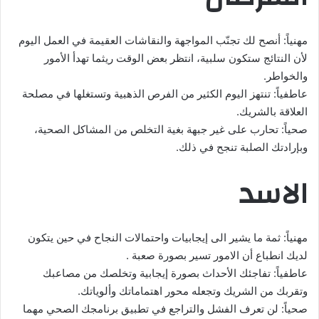
مهنياً: أنصح لك تجنّب المواجهة والنقاشات العقيمة في العمل اليوم
لأن النتائج ستكون سلبية، انتظر بعض الوقت ريثما تهدأ الأمور
والخواطر.
عاطفياً: تنتهز اليوم الكثير من الفرص الذهبية وتستغلها في مصلحة
العلاقة بالشريك.
صحياً: تحارب على غير جبهة بغية التخلص من المشاكل الصحية،
وبإرادتك الصلبة تنجح في ذلك.
الاسد
مهنياً: ثمة ما يشير الى إيجابيات واحتمالات النجاح في حين يتكون
لديك انطباع أن الامور تسير بصورة صعبة .
عاطفياً: تفاجئك الأحداث بصورة إيجابية وتخلصك من مصاعبك
وتقربك من الشريك وتجعله محور اهتماماتك وألوياتك.
صحياً: لن تعرف الفشل والتراجع في تطبيق برنامجك الصحي مهما