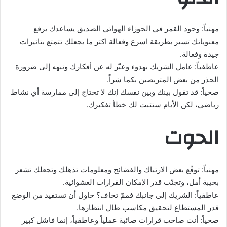
مهنياً: وجود القمر في الجوزاء الهوائي الصديق يساعدك يرفع
معنوياتك تسير بطريقة اسرع وفعالة اكثر ما يجعلك تتمتع بتاثيرات
جيدة وفعالة.
عاطفياً: عامل الشريك بهدوء وعبّر له عن أفكارك ونبهه إلى ضرورة
الحذر من بعض المتربصين بكما شراً.
صحياً: قد تقول بينك وبين نفسك إنك لا تحتاج إلى ممارسة أي نشاط
رياضي، لكن الأيام ستثبت لك خطأ تفكيرك.
الحوت
مهنياً: توقّع بعض الارتباك والفضائح ومعلومات تذهلك وتجعلك تشعر
بخيبة أمل، وتجنّب قدر الإمكان القرارات العشوائية.
عاطفياً: الشريك إلى جانبك فممّ تخاف؟ حاول أن تستفيد من الوضع
قدر المستطاع لتحقيق مكاسب طال انتظارها.
صحياً: أنت صاحب قرارات صائبة عملياً وعاطفياً، إنما فاشل كبير