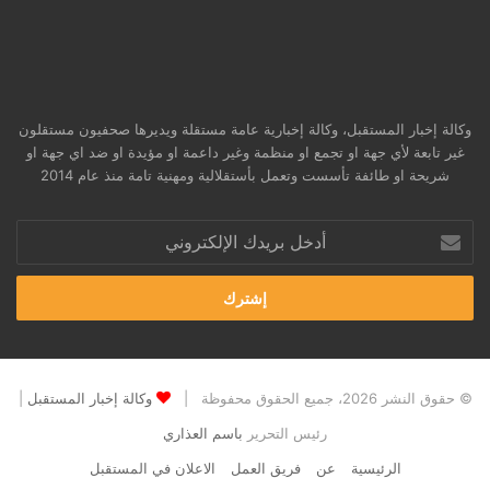
وكالة إخبار المستقبل، وكالة إخبارية عامة مستقلة ويديرها صحفيون مستقلون
غير تابعة لأي جهة او تجمع او منظمة وغير داعمة او مؤيدة او ضد اي جهة او
شريحة او طائفة تأسست وتعمل بأستقلالية ومهنية تامة منذ عام 2014
أدخل
بريدك
الإلكتروني
© حقوق النشر 2026، جميع الحقوق محفوظة |
وكالة إخبار المستقبل
|
رئيس التحرير
باسم العذاري
الرئيسية
عن
فريق العمل
الاعلان في المستقبل