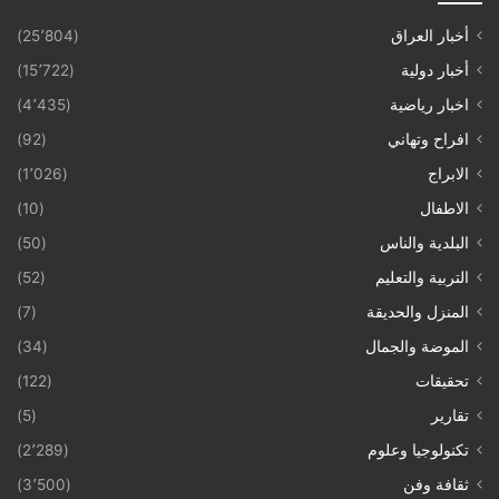
أخبار العراق
(25٬804)
أخبار دولية
(15٬722)
اخبار رياضية
(4٬435)
افراح وتهاني
(92)
الابراج
(1٬026)
الاطفال
(10)
البلدية والناس
(50)
التربية والتعليم
(52)
المنزل والحديقة
(7)
الموضة والجمال
(34)
تحقيقات
(122)
تقارير
(5)
تكنولوجيا وعلوم
(2٬289)
ثقافة وفن
(3٬500)