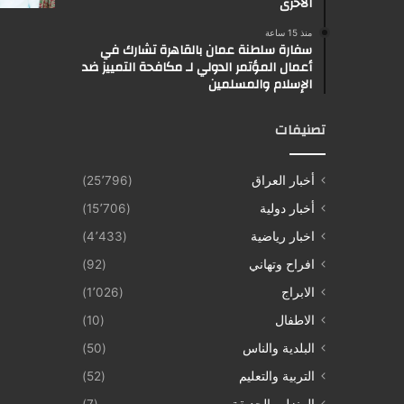
الأخرى
منذ 15 ساعة
سفارة سلطنة عمان بالقاهرة تشارك في
أعمال المؤتمر الدولي لـ مكافحة التمييز ضد
الإسلام والمسلمين
تصنيفات
أخبار العراق
(25٬796)
أخبار دولية
(15٬706)
اخبار رياضية
(4٬433)
افراح وتهاني
(92)
الابراج
(1٬026)
الاطفال
(10)
البلدية والناس
(50)
التربية والتعليم
(52)
المنزل والحديقة
(7)