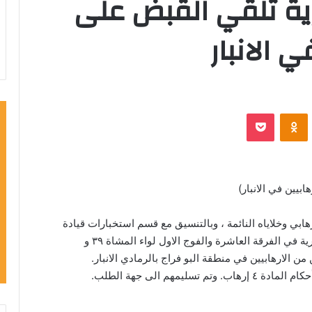
ية تلقي القبض على
ي الانبار
‫Pocket
Odnoklassniki
بيين في الانبار)
ابي وخلاياه النائمة ، وبالتنسيق مع قسم استخبارات قيادة
عمليات الانبار تمكنت مفارز شعبة الاستخبارات العسكرية في الفرقة العاشرة والفوج الاول لواء المشاة ٣٩ و
 الارهابيين في منطقة البو فراج بالرمادي الانبار.
هم الى جهة الطلب.