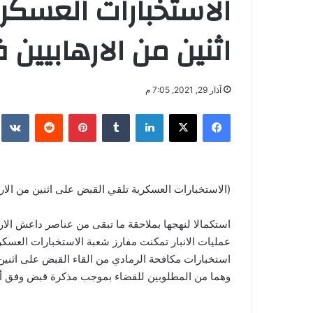
الاستخبارات العسكر
اثنين من الارهابيين ف
آذار 29, 2021, 7:05 م
فيسبوك
‫X
لينكدإن
بينتيريست
(الاستخبارات العسكرية تلقي القبض على اثنين من الارها
استكمالا لنهجها بملاحقة ما تبقى من عناصر داعش الاره
استخبارات مكافحة الرمادي من القاء القبض على اثنين من
وهما من المطلوبين للقضاء بموجب مذكرة قبض وفق أحكام المادة ٤ إرهاب. وتم تسليم