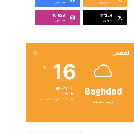
مشتركون
متابعون
15٬628
11٬224
متابعون
متابعون
الطقس
16
℃
Baghdad
16º - 16º
59%
7.72 كيلومتر/ساعة
غيوم متفرقة