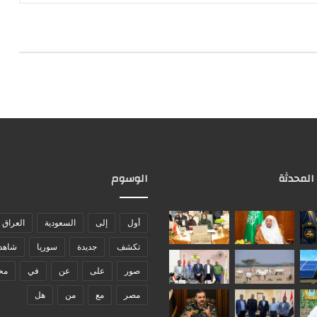
 المحدثة
الوسوم
أول
إلى
السعودية
العراق
تكشف
جديدة
سوريا
شاهد
صور
على
عن
في
مح
مصر
مع
من
هل