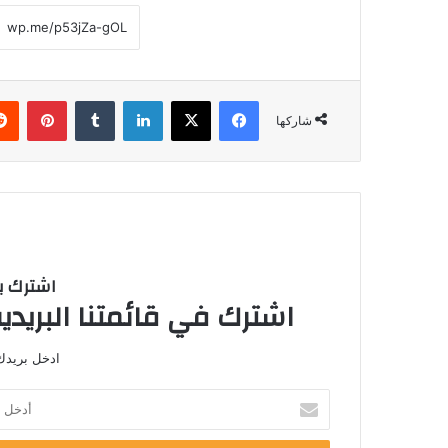
فيسبوك
‫X
لينكدإن
بينتي
شاركها
اشترك با
اشترك في قائمتنا البريدية
ادخل بريدك 
أدخل
بريدك
الإلكتروني