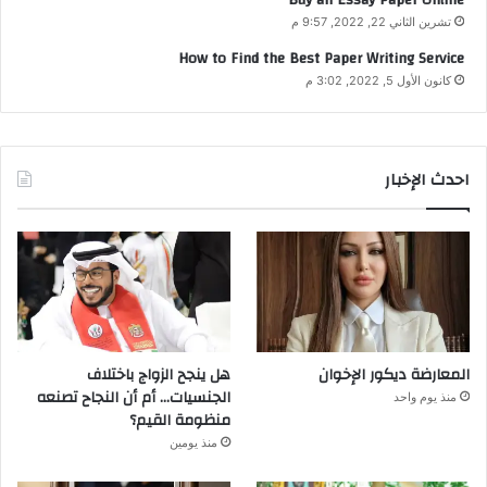
Buy an Essay Paper Online
تشرين الثاني 22, 2022, 9:57 م
How to Find the Best Paper Writing Service
كانون الأول 5, 2022, 3:02 م
احدث الإخبار
المعارضة ديكور الإخوان
هل ينجح الزواج باختلاف
الجنسيات… أم أن النجاح تصنعه
منذ يوم واحد
منظومة القيم؟
منذ يومين