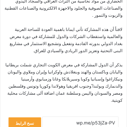
الحضاري من مواد نحاسية من التراث العراقي والسجاد اليدوي
والصناعات الصوفية والجلود والاجهزة الالكترونية والصناعات القطنية
والزيوت والتمور .
لافتاً أن هذه المشاركة تأتي ايمانا باهمية العودة للساحة العربية
والعالمية واستقطاب الشركات والدول للمشاركة في دورة معرض
بغداد الدولي بدورته القادمة وتفعيل وتشجيع الاستثمار في مشاريع
البنى التحتية وتعزيز الدور الريادي والسيادي للعراق.
يذكر أن الدول المشاركة في معرض الكويت التجاري شملت بريطانيا
واليابان وباكستان والهند وبنغلادش واوكرانيا وإيران وملاوي واليونان
ونيكاراغوا وإسبانيا وكوبا وسيريلانكا وغانا وزمبابوي وأرمينيا
والدنمارك وبولندا ًوجنوب افريقيا وهولاندا وكوريا وتونس وفلسطين
ومصر والسودان واليمن وسلطنة عمان اضافة آلى مشاركات محلية
كويتية.
نسخ الرابط