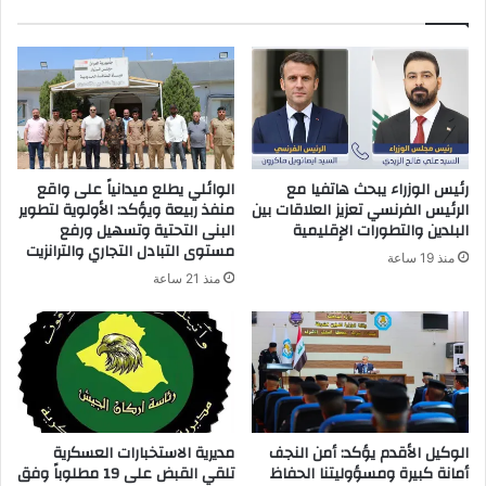
ك
ا
ل
إ
ل
ك
ت
ر
رئيس الوزراء يبحث هاتفيا مع
الوائلي يطلع ميدانياً على واقع
و
الرئيس الفرنسي تعزيز العلاقات بين
منفذ ربيعة ويؤكد: الأولوية لتطوير
ن
البلدين والتطورات الإقليمية
البنى التحتية وتسهيل ورفع
ي
مستوى التبادل التجاري والترانزيت
منذ 19 ساعة
منذ 21 ساعة
الوكيل الأقدم يؤكد: أمن النجف
مديرية الاستخبارات العسكرية
أمانة كبيرة ومسؤوليتنا الحفاظ
تلقي القبض على 19 مطلوباً وفق