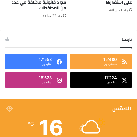
على استقرارها
مواد قانونية مختلفة في عدد
من المحافظات
منذ 21 ساعة
منذ 22 ساعة
تابعنا
17٬558
15٬480
مشتركون
متابعون
15٬628
11٬224
متابعون
متابعون
الطقس
16
℃