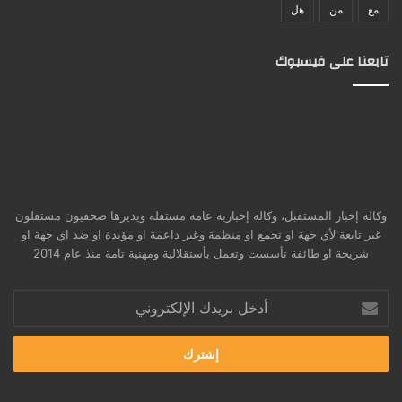
مع
من
هل
تابعنا على فيسبوك
وكالة إخبار المستقبل، وكالة إخبارية عامة مستقلة ويديرها صحفيون مستقلون
غير تابعة لأي جهة او تجمع او منظمة وغير داعمة او مؤيدة او ضد اي جهة او
شريحة او طائفة تأسست وتعمل بأستقلالية ومهنية تامة منذ عام 2014
أدخل
بريدك
الإلكتروني