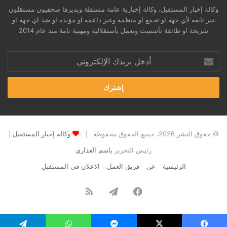
وكالة إخبار المستقبل، وكالة إخبارية عامة مستقلة ويديرها صحفيون مستقلون
غير تابعة لأي جهة او تجمع او منظمة وغير داعمة او مؤيدة او ضد اي جهة او
شريحة او طائفة تأسست وتعمل بأستقلالية ومهنية تامة منذ عام 2014
أدخل
بريدك
الإلكتروني
© حقوق النشر 2026، جميع الحقوق محفوظة |
وكالة إخبار المستقبل
|
رئيس التحرير
باسم العذاري
الرئيسية
عن
فريق العمل
الاعلان في المستقبل
فيسبوك
تيلقرام
ملخص
الموقع