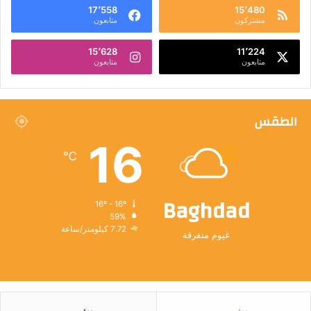
17٬558
15٬480
مشتركون
متابعون
15٬628
11٬224
متابعون
متابعون
الطقس
16
℃
Baghdad
16º - 16º
59%
7.72 كيلومتر/ساعة
غيوم متفرقة