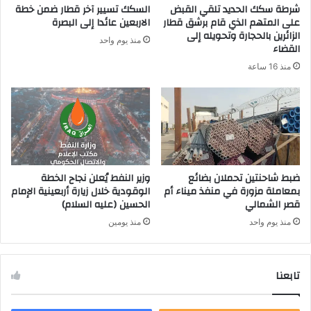
شرطة سكك الحديد تلقي القبض
السكك تسيير آخر قطار ضمن خطة
و
على المتهم الذي قام برشق قطار
الاربعين عائدا إلى البصرة
ن
الزائرين بالحجارة وتحويله إلى
منذ يوم واحد
ي
القضاء
منذ 16 ساعة
ضبط شاحنتين تحملان بضائع
وزير النفط يُعلن نجاح الخطة
بمعاملة مزورة في منفذ ميناء أم
الوقودية خلال زيارة أربعينية الإمام
قصر الشمالي
الحسين (عليه السلام)
منذ يوم واحد
منذ يومين
تابعنا