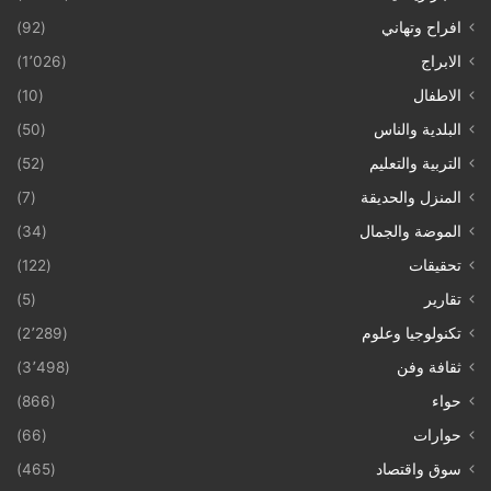
افراح وتهاني
(92)
الابراج
(1٬026)
الاطفال
(10)
البلدية والناس
(50)
التربية والتعليم
(52)
المنزل والحديقة
(7)
الموضة والجمال
(34)
تحقيقات
(122)
تقارير
(5)
تكنولوجيا وعلوم
(2٬289)
ثقافة وفن
(3٬498)
حواء
(866)
حوارات
(66)
سوق واقتصاد
(465)