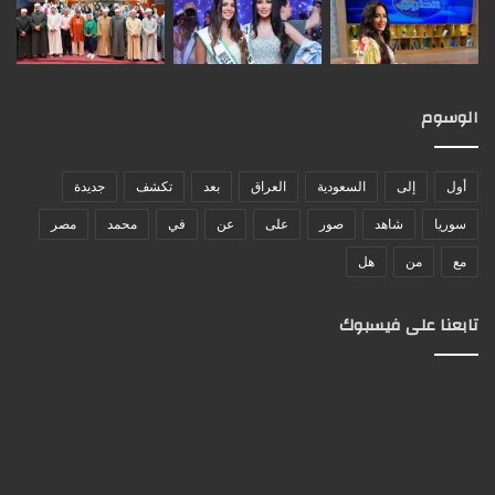
الوسوم
أول
إلى
السعودية
العراق
بعد
تكشف
جديدة
سوريا
شاهد
صور
على
عن
في
محمد
مصر
مع
من
هل
تابعنا على فيسبوك