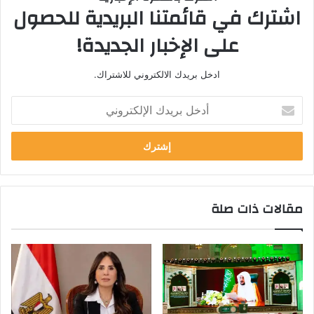
اشترك في قائمتنا البريدية للحصول
على الإخبار الجديدة!
ادخل بريدك الالكتروني للاشتراك.
أ
د
خ
ل
ب
ر
ي
مقالات ذات صلة
د
ك
ا
ل
إ
ل
ك
ت