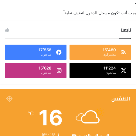
يجب أنت تكون
مسجل الدخول
لتضيف تعليقاً.
تابعنا
17٬558
15٬480
مشتركون
متابعون
15٬628
11٬224
متابعون
متابعون
الطقس
16
℃
16º - 16º