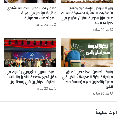
ر
وزير الشؤون الإسلامية يفتتح
عقول تحب مصر: راندة المنشاوي
و
التصفيات النهائية لمسابقة الملك
وكتيبة الإنجاز في هيئة
ن
عبدالعزيز الدولية للقرآن الكريم في
المجتمعات العمرانية
ي
دورتها الـ46
منذ 20 ساعة
منذ 20 ساعة
وزارة التضامن الاجتماعي تطلق
المركز العربي الأوروبي يشارك في
مبادرة ” بكرة المدرسة .. الخير في
حفل تخرج «دفعة التميز والبناء»
مصر” بالتعاون مع مؤسسة مصر
للطلبة العراقيين في إسطنبول
الخير
منذ 20 ساعة
منذ 20 ساعة
اترك تعليقاً