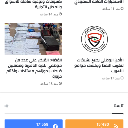
الاستخبارات العامة السعودي
كشوفات وتوعية شاملة للأسواق
ن
والمحال التجارية
منذ 11 ساعة
ي
منذ 14 ساعة
الأمن الوطني يطيح بشبكات
القضاء: القبض على عدد من
لتهريب النفط ويكشف مواقع
موظفي بلدية الناصرية ومعقبين
التهريب
ضبطت بحوزتهم مستندات وأختام
مزورة
منذ 17 ساعة
منذ 18 ساعة
تابعنا
17٬558
15٬480