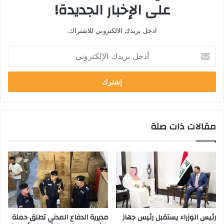
على الإخبار الجديدة!
ادخل بريدك الالكتروني للاشتراك.
أ
د
خ
ل
ب
ر
ي
مقالات ذات صلة
د
ك
ا
ل
إ
ل
ك
ت
ر
رئيس الوزراء يستقبل رئيس جهاز
مديرية الدفاع المدني تطلق حملة
و