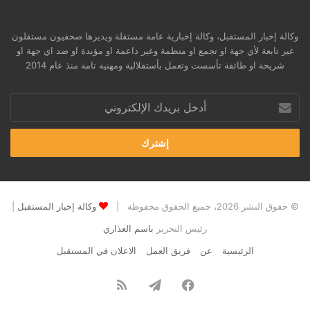
وكالة إخبار المستقبل، وكالة إخبارية عامة مستقلة ويديرها صحفيون مستقلون
غير تابعة لأي جهة او تجمع او منظمة وغير داعمة او مؤيدة او ضد اي جهة او
شريحة او طائفة تأسست وتعمل بأستقلالية ومهنية تامة منذ عام 2014
أدخل
بريدك
الإلكتروني
© حقوق النشر 2026، جميع الحقوق محفوظة |
وكالة إخبار المستقبل
|
رئيس التحرير
باسم العذاري
الرئيسية
عن
فريق العمل
الاعلان في المستقبل
فيسبوك
تيلقرام
ملخص