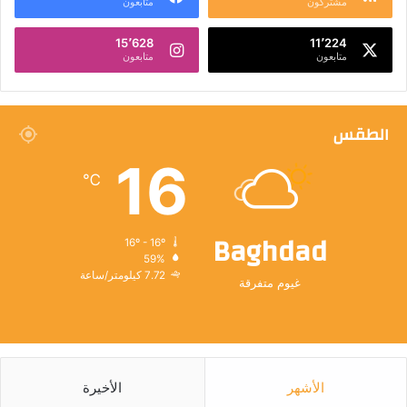
مشتركون
متابعون
15٬628
11٬224
متابعون
متابعون
الطقس
16
℃
Baghdad
16º - 16º
59%
7.72 كيلومتر/ساعة
غيوم متفرقة
الأشهر
الأخيرة