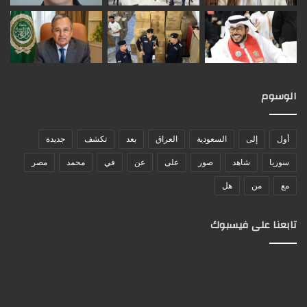
الوسوم
أول
إلى
السعودية
العراق
بعد
تكشف
جديدة
سوريا
شاهد
صور
على
عن
في
محمد
مصر
مع
من
هل
تابعنا على فيسبوك