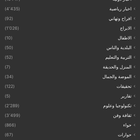
اخبار رياضية
(4٬435)
افراح وتهاني
(92)
الابراج
(1٬026)
الاطفال
(10)
البلدية والناس
(50)
التربية والتعليم
(52)
المنزل والحديقة
(7)
الموضة والجمال
(34)
تحقيقات
(122)
تقارير
(5)
تكنولوجيا وعلوم
(2٬289)
ثقافة وفن
(3٬499)
حواء
(866)
حوارات
(67)