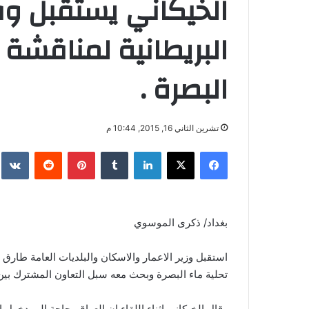
البريطانية لمناقشة
البصرة .
تشرين الثاني 16, 2015, 10:44 م
فيسبوك
‫X
لينكدإن
‏Tumblr
بينتيريست
‏Reddit
‏te
بغداد/ ذكرى الموسوي
تحلية ماء البصرة وبحث معه سبل التعاون المشترك بين 
وقال الخيكاني اثناء اللقاء ان العراق بحاجة الى دخول ا