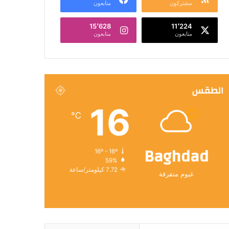
مشتركون
متابعون
15٬628
11٬224
متابعون
متابعون
الطقس
16
℃
Baghdad
16º - 16º
59%
7.72 كيلومتر/ساعة
غيوم متفرقة