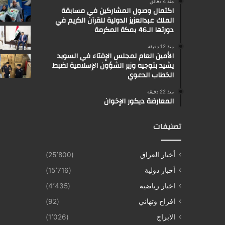
منذ 4 دقائق
اكتمال وصول المشاركين في مسابقة
الملك عبدالعزيز الدولية للقرآن الكريم في
دورتها الـ46 بمكة المكرمة
منذ 12 دقيقة
الأمين العام لمجلس الإفتاء في السويد
يشيد بتوجيه وزير الشؤون الإسلامية لضبط
الخطاب الدعوي
منذ 22 دقيقة
المعارضة ديكور الإخوان
تصنيفات
أخبار العراق
(25٬800)
أخبار دولية
(15٬716)
اخبار رياضية
(4٬435)
افراح وتهاني
(92)
الابراج
(1٬026)