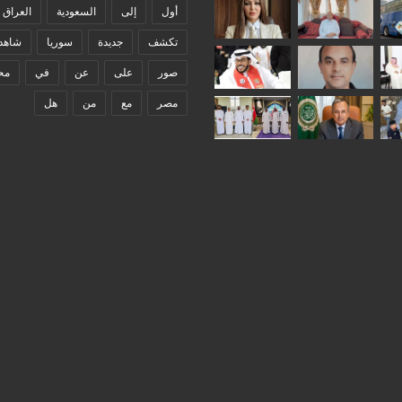
أول
إلى
السعودية
العراق
تكشف
جديدة
سوريا
شاهد
صور
على
عن
في
مح
مصر
مع
من
هل