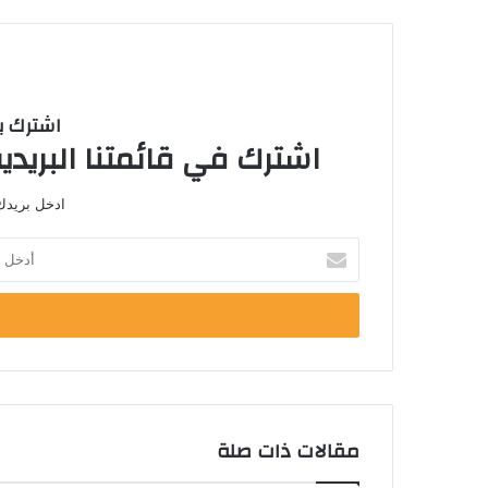
اشترك با
اشترك في قائمتنا البريدية
ادخل بريدك 
أ
د
خ
ل
ب
ر
ي
د
ك
مقالات ذات صلة
ا
ل