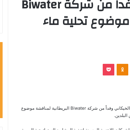
الخيكاني يستقبل وفداً من شركة Biwater
 موضوع تحلية ماء
VKontak
Odnoklassniki
‫Pocket
استقبل وزير الاعمار والاسكان والبلديات العامة طارق الخيكاني وفداً من شركة Biwater البريطانية لمناقشة موضوع
البلدين.
لشركات الاجنبية الرصينة لتنفيذ المشاريع الستراتيجية المهمة