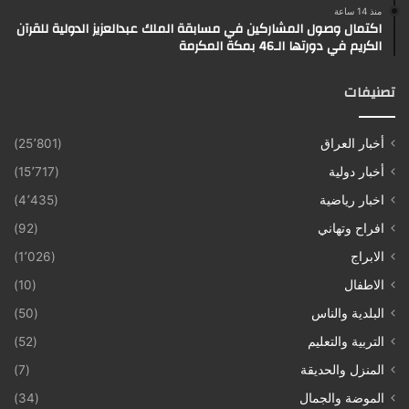
منذ 14 ساعة
اكتمال وصول المشاركين في مسابقة الملك عبدالعزيز الدولية للقرآن
الكريم في دورتها الـ46 بمكة المكرمة
تصنيفات
أخبار العراق
(25٬801)
أخبار دولية
(15٬717)
اخبار رياضية
(4٬435)
افراح وتهاني
(92)
الابراج
(1٬026)
الاطفال
(10)
البلدية والناس
(50)
التربية والتعليم
(52)
المنزل والحديقة
(7)
الموضة والجمال
(34)