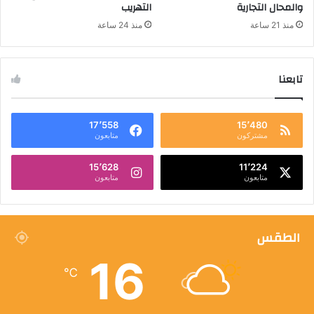
والمحال التجارية
التهريب
منذ 21 ساعة
منذ 24 ساعة
تابعنا
17٬558
15٬480
مشتركون
متابعون
15٬628
11٬224
متابعون
متابعون
الطقس
16
℃