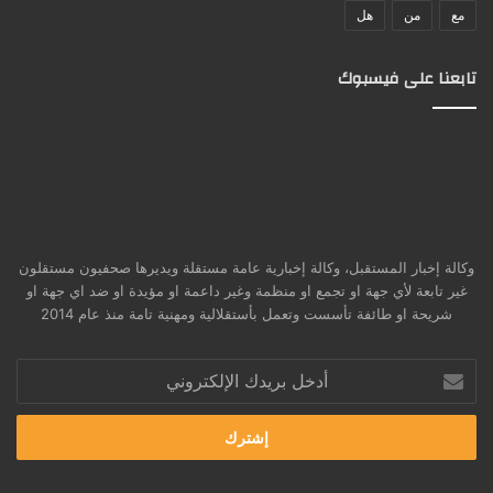
مع
من
هل
تابعنا على فيسبوك
وكالة إخبار المستقبل، وكالة إخبارية عامة مستقلة ويديرها صحفيون مستقلون
غير تابعة لأي جهة او تجمع او منظمة وغير داعمة او مؤيدة او ضد اي جهة او
شريحة او طائفة تأسست وتعمل بأستقلالية ومهنية تامة منذ عام 2014
أدخل
بريدك
الإلكتروني