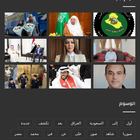
الوسوم
أول
إلى
السعودية
العراق
بعد
تكشف
جديدة
سوريا
شاهد
صور
على
عن
في
محمد
مصر