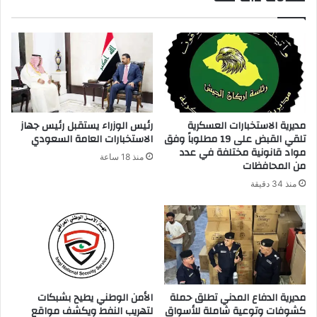
ك
ا
ل
إ
ل
ك
ت
ر
مديرية الاستخبارات العسكرية
رئيس الوزراء يستقبل رئيس جهاز
و
تلقي القبض على 19 مطلوباً وفق
الاستخبارات العامة السعودي
ن
مواد قانونية مختلفة في عدد
منذ 18 ساعة
ي
من المحافظات
منذ 34 دقيقة
مديرية الدفاع المدني تطلق حملة
الأمن الوطني يطيح بشبكات
كشوفات وتوعية شاملة للأسواق
لتهريب النفط ويكشف مواقع