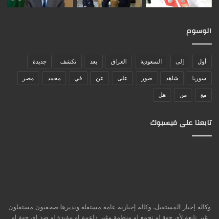
الوسوم
أول
إلى
السعودية
العراق
بعد
تكشف
جديدة
سوريا
شاهد
صور
على
عن
في
محمد
مصر
مع
من
هل
تابعنا على فيسبوك
وكالة إخبار المستقبل، وكالة إخبارية عامة مستقلة ويديرها صحفيون مستقلون
غير تابعة لأي جهة او تجمع او منظمة وغير داعمة او مؤيدة او ضد اي جهة او