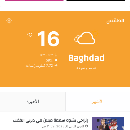
الطقس
16
℃
Baghdad
16º - 16º
59%
7.72 كيلومتر/ساعة
غيوم متفرقة
الأشهر
الأخيرة
إنزاجي يشوه سمعة ميلان في ديربي الغضب
كانون الثاني 6, 2025, 11:59 ص