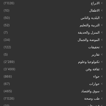
الابراج
(1٬026)
الاطفال
(10)
البلدية والناس
(50)
التربية والتعليم
(52)
المنزل والحديقة
(7)
الموضة والجمال
(34)
تحقيقات
(122)
تقارير
(5)
تكنولوجيا وعلوم
(2٬289)
ثقافة وفن
(3٬499)
حواء
(866)
حوارات
(67)
سوق واقتصاد
(465)
طب وصحة
(1٬026)
فيديوهات
(31)