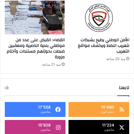
الأمن الوطني يطيح بشبكات
القضاء: القبض على عدد من
لتهريب النفط ويكشف مواقع
موظفي بلدية الناصرية ومعقبين
التهريب
ضبطت بحوزتهم مستندات وأختام
مزورة
منذ 20 ساعة
منذ 21 ساعة
تابعنا
17٬558
15٬480
مشتركون
متابعون
15٬628
11٬224
متابعون
متابعون