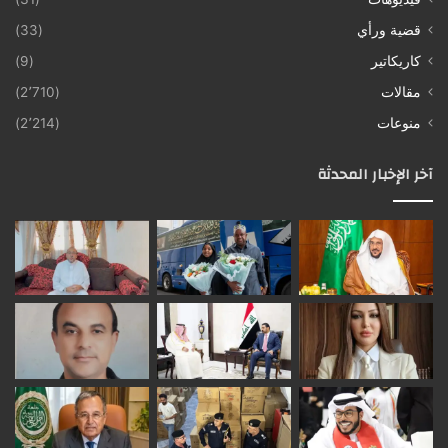
قضية ورأي
(33)
كاريكاتير
(9)
مقالات
(2٬710)
منوعات
(2٬214)
آخر الإخبار المحدثة