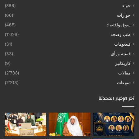
حواء
(866)
حوارات
(66)
سوق واقتصاد
(465)
طب وصحة
(1٬026)
فيديوهات
(31)
قضية ورأي
(33)
كاريكاتير
(9)
مقالات
(2٬708)
منوعات
(2٬213)
آخر الإخبار المحدثة