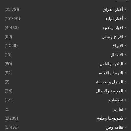
أخبار العراق
(25٬796)
أخبار دولية
(15٬706)
اخبار رياضية
(4٬433)
افراح وتهاني
(92)
الابراج
(1٬026)
الاطفال
(10)
البلدية والناس
(50)
التربية والتعليم
(52)
المنزل والحديقة
(7)
الموضة والجمال
(34)
تحقيقات
(122)
تقارير
(5)
تكنولوجيا وعلوم
(2٬289)
ثقافة وفن
(3٬499)