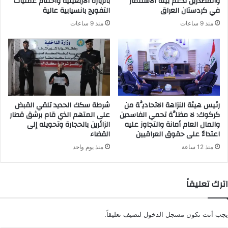
والمصدرين لدعم بيئة الاستثمار
بالزيارة الأربعينية واختتام عمليات
في كردستان العراق
التفويج بانسيابية عالية
منذ 9 ساعات
منذ 9 ساعات
رئيس هيئة النزاهة الاتحاديَّة من
شرطة سكك الحديد تلقي القبض
كركوك: لا مظلَّة تحمي الفاسدين
على المتهم الذي قام برشق قطار
والمال العام أمانة والتجاوز عليه
الزائرين بالحجارة وتحويله إلى
اعتداءٌ على حقوق العراقيين
القضاء
منذ 12 ساعة
منذ يوم واحد
اترك تعليقاً
يجب أنت تكون
مسجل الدخول
لتضيف تعليقاً.