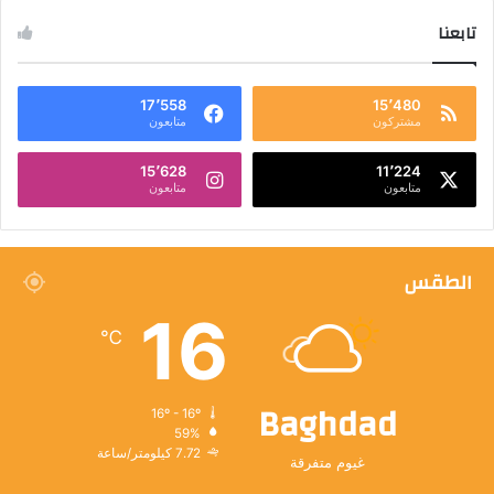
تابعنا
17٬558
15٬480
مشتركون
متابعون
15٬628
11٬224
متابعون
متابعون
الطقس
16
℃
Baghdad
16º - 16º
59%
7.72 كيلومتر/ساعة
غيوم متفرقة