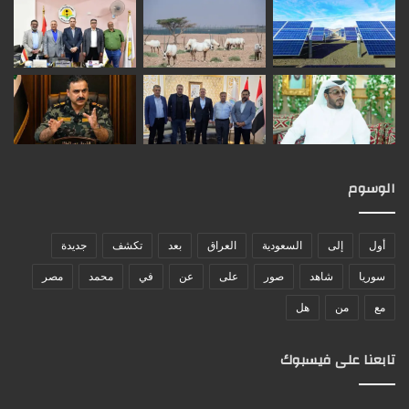
الوسوم
أول
إلى
السعودية
العراق
بعد
تكشف
جديدة
سوريا
شاهد
صور
على
عن
في
محمد
مصر
مع
من
هل
تابعنا على فيسبوك