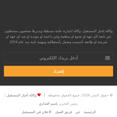
وكالة إخبار المستقبل، وكالة إخبارية عامة مستقلة ويديرها صحفيون مستقلون
غير تابعة لأي جهة او تجمع او منظمة وغير داعمة او مؤيدة او ضد اي جهة او
شريحة او طائفة تأسست وتعمل بأستقلالية ومهنية تامة منذ عام 2014
أدخل
بريدك
الإلكتروني
© حقوق النشر 2026، جميع الحقوق محفوظة |
وكالة إخبار المستقبل
|
رئيس التحرير
باسم العذاري
الرئيسية
عن
فريق العمل
الاعلان في المستقبل