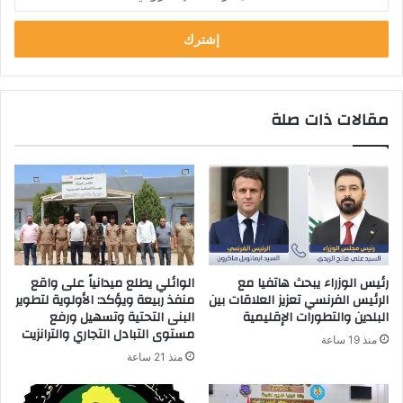
د
خ
ل
ب
ر
ي
مقالات ذات صلة
د
ك
ا
ل
إ
ل
ك
ت
ر
رئيس الوزراء يبحث هاتفيا مع
الوائلي يطلع ميدانياً على واقع
و
الرئيس الفرنسي تعزيز العلاقات بين
منفذ ربيعة ويؤكد: الأولوية لتطوير
ن
البلدين والتطورات الإقليمية
البنى التحتية وتسهيل ورفع
ي
مستوى التبادل التجاري والترانزيت
منذ 19 ساعة
منذ 21 ساعة