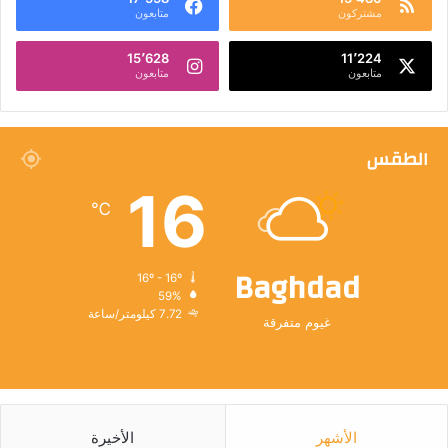
مشتركون
متابعون
15٬628
11٬224
متابعون
متابعون
الطقس
16
℃
Baghdad
16º - 16º
59%
7.72 كيلومتر/ساعة
غيوم متفرقة
الأشهر
الأخيرة