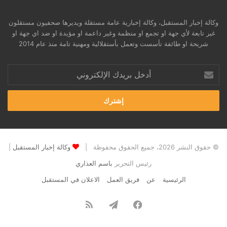
وكالة إخبار المستقبل، وكالة إخبارية عامة مستقلة ويديرها صحفيون مستقلون
غير تابعة لأي جهة او تجمع او منظمة وغير داعمة او مؤيدة او ضد اي جهة او
شريحة او طائفة تأسست وتعمل بأستقلالية ومهنية تامة منذ عام 2014
أدخل
بريدك
الإلكتروني
© حقوق النشر 2026، جميع الحقوق محفوظة |
وكالة إخبار المستقبل
|
رئيس التحرير
باسم العذاري
الرئيسية
عن
فريق العمل
الاعلان في المستقبل
فيسبوك
تيلقرام
ملخص