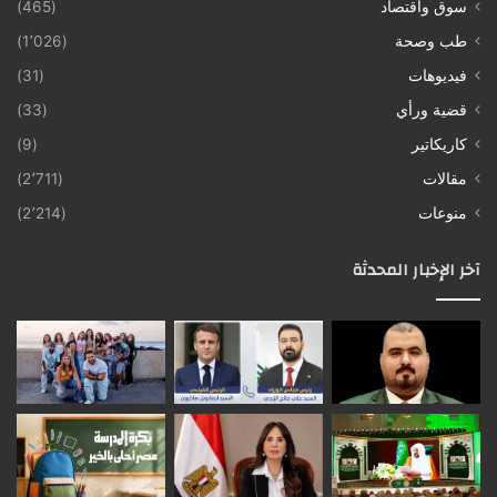
سوق واقتصاد
(465)
طب وصحة
(1٬026)
فيديوهات
(31)
قضية ورأي
(33)
كاريكاتير
(9)
مقالات
(2٬711)
منوعات
(2٬214)
آخر الإخبار المحدثة