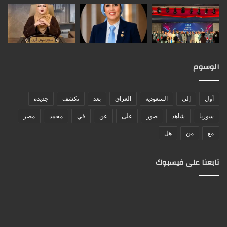
الوسوم
أول
إلى
السعودية
العراق
بعد
تكشف
جديدة
سوريا
شاهد
صور
على
عن
في
محمد
مصر
مع
من
هل
تابعنا على فيسبوك