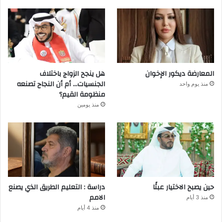
المعارضة ديكور الإخوان
هل ينجح الزواج باختلاف
الجنسيات… أم أن النجاح تصنعه
منذ يوم واحد
منظومة القيم؟
منذ يومين
حين يصبح الاختيار عبئًا
دراسة : التعليم الطريق الذي يصنع
الامم
منذ 3 أيام
منذ 4 أيام