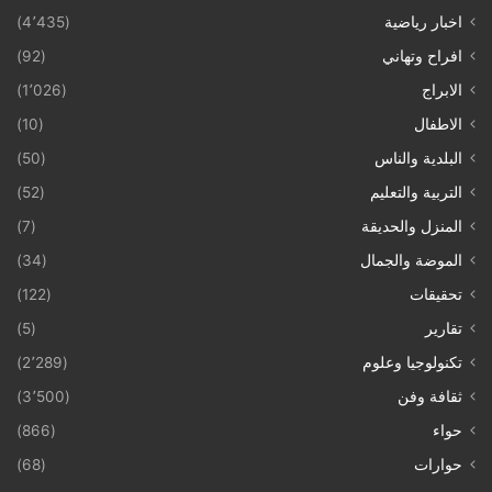
اخبار رياضية
(4٬435)
افراح وتهاني
(92)
الابراج
(1٬026)
الاطفال
(10)
البلدية والناس
(50)
التربية والتعليم
(52)
المنزل والحديقة
(7)
الموضة والجمال
(34)
تحقيقات
(122)
تقارير
(5)
تكنولوجيا وعلوم
(2٬289)
ثقافة وفن
(3٬500)
حواء
(866)
حوارات
(68)