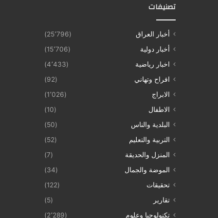
تصنيفات
أخبار العراق
(25٬796)
أخبار دولية
(15٬706)
اخبار رياضية
(4٬433)
افراح وتهاني
(92)
الابراج
(1٬026)
الاطفال
(10)
البلدية والناس
(50)
التربية والتعليم
(52)
المنزل والحديقة
(7)
الموضة والجمال
(34)
تحقيقات
(122)
تقارير
(5)
تكنولوجيا وعلوم
(2٬289)