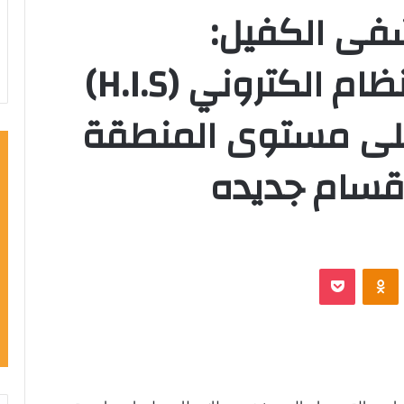
شفى الكفيل:
المستشفى تمتلك نظام الكتروني (H.I.S)
على مستوى المنطقة
اقسام جديده
VKontak
Odnoklassniki
‫Pocket