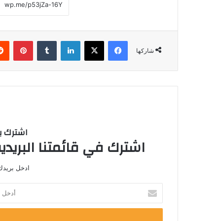
فيسبوك
‫X
لينكدإن
‏Tumblr
بينتيريست
شاركها
اشترك با
اشترك في قائمتنا البريدية
ادخل بريدك 
أ
د
خ
ل