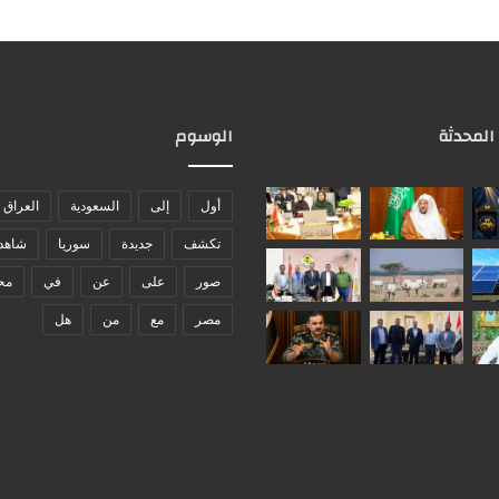
 المحدثة
الوسوم
أول
إلى
السعودية
العراق
تكشف
جديدة
سوريا
شاهد
صور
على
عن
في
مح
مصر
مع
من
هل