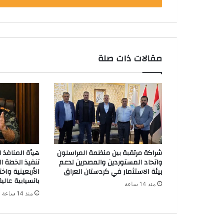
ب
ر
ي
د
ك
مقالات ذات صلة
ا
ل
إ
ل
ك
ت
ر
و
ن
شراكة مرتقبة بين منظمة المراسلون
هيأة المنافذ ا
ي
واتحاد المستوردين والمصدرين لدعم
تنفيذ الخطة ال
بيئة الاستثمار في كردستان العراق
الأربعينية واخ
بانسيابية عالية
منذ 14 ساعة
منذ 14 ساعة