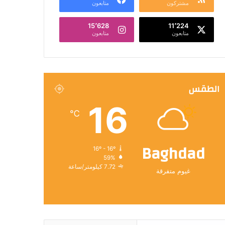
مشتركون
متابعون
15٬628
11٬224
متابعون
متابعون
الطقس
16
℃
Baghdad
16º - 16º
59%
7.72 كيلومتر/ساعة
غيوم متفرقة