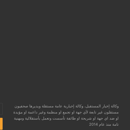
وكالة إخبار المستقبل، وكالة إخبارية عامة مستقلة ويديرها صحفيون
أد
مستقلون غير تابعة لأي جهة او تجمع او منظمة وغير داعمة او مؤيدة
بر
او ضد اي جهة او شريحة او طائفة تأسست وتعمل بأستقلالية ومهنية
ال
تامة منذ عام 2014