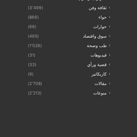
ثقافة وفن
(3٬499)
حواء
(866)
حوارات
(66)
سوق واقتصاد
(465)
طب وصحة
(1٬026)
فيديوهات
(31)
قضية ورأي
(33)
كاريكاتير
(9)
مقالات
(2٬708)
منوعات
(2٬213)