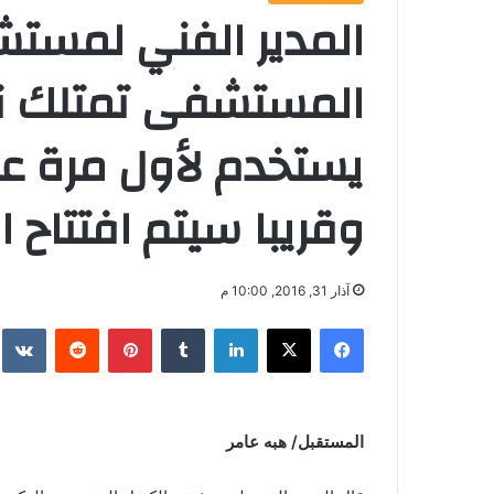
المدير الفني لمست
يستخدم لأول مرة 
وقريبا سيتم افتتاح 
آذار 31, 2016, 10:00 م
فيسبوك
‫X
لينكدإن
‏Tumblr
بينتيريست
‏Reddit
‏te
المستقبل/ هبه عامر