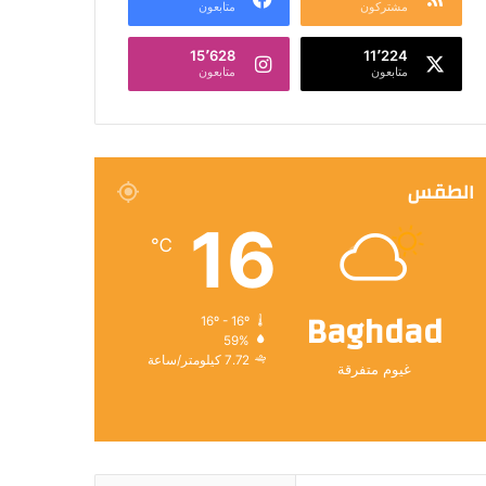
مشتركون
متابعون
15٬628
11٬224
متابعون
متابعون
الطقس
16
℃
Baghdad
16º - 16º
59%
7.72 كيلومتر/ساعة
غيوم متفرقة