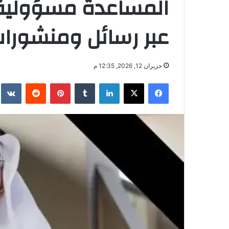
المساعدة مسؤولية .
عبر رسائل ومنشورات
حزيران 12, 2026, 12:35 م
فيسبوك
‫X
لينكدإن
بينتيريست