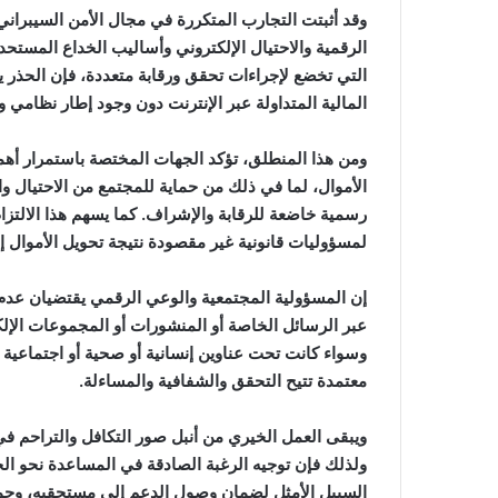
وقد أثبتت التجارب المتكررة في مجال الأمن السيبراني
الرقمية والاحتيال الإلكتروني وأساليب الخداع المستحدث
التي تخضع لإجراءات تحقق ورقابة متعددة، فإن الحذر ي
المالية المتداولة عبر الإنترنت دون وجود إطار نظامي
ومن هذا المنطلق، تؤكد الجهات المختصة باستمرار أهمية
الأموال، لما في ذلك من حماية للمجتمع من الاحتيال
رسمية خاضعة للرقابة والإشراف. كما يسهم هذا الالتزا
لمسؤوليات قانونية غير مقصودة نتيجة تحويل الأموال إ
إن المسؤولية المجتمعية والوعي الرقمي يقتضيان عدم ا
عبر الرسائل الخاصة أو المنشورات أو المجموعات الإ
وسواء كانت تحت عناوين إنسانية أو صحية أو اجتماعية
معتمدة تتيح التحقق والشفافية والمساءلة.
ويبقى العمل الخيري من أنبل صور التكافل والتراحم في
ولذلك فإن توجيه الرغبة الصادقة في المساعدة نحو ا
السبيل الأمثل لضمان وصول الدعم إلى مستحقيه، وحم