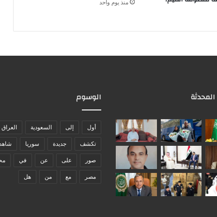
منذ يوم واحد
 المحدثة
الوسوم
أول
إلى
السعودية
العراق
تكشف
جديدة
سوريا
شاهد
صور
على
عن
في
مح
مصر
مع
من
هل