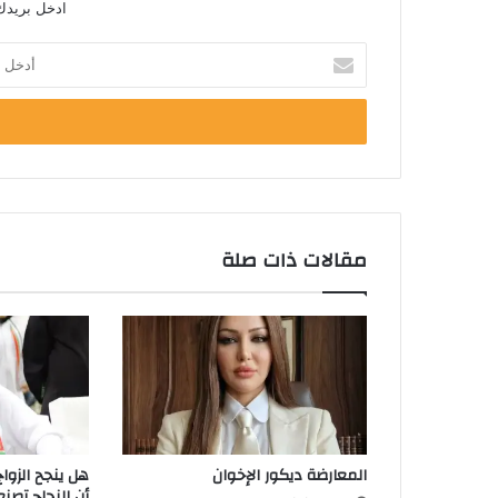
ادخل بريدك 
أدخل
بريدك
الإلكتروني
مقالات ذات صلة
المعارضة ديكور الإخوان
هل ينجح الزوا
أن النجاح تصن