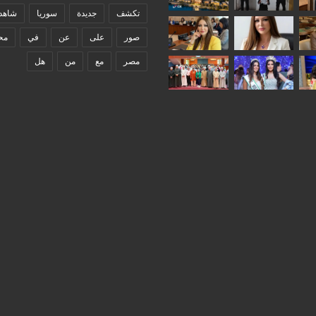
تكشف
جديدة
سوريا
شاهد
صور
على
عن
في
مح
مصر
مع
من
هل