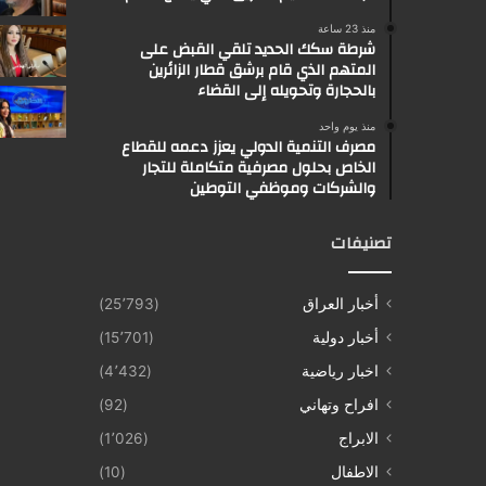
منذ 23 ساعة
شرطة سكك الحديد تلقي القبض على
المتهم الذي قام برشق قطار الزائرين
بالحجارة وتحويله إلى القضاء
منذ يوم واحد
مصرف التنمية الدولي يعزز دعمه للقطاع
الخاص بحلول مصرفية متكاملة للتجار
والشركات وموظفي التوطين
تصنيفات
أخبار العراق
(25٬793)
أخبار دولية
(15٬701)
اخبار رياضية
(4٬432)
افراح وتهاني
(92)
الابراج
(1٬026)
الاطفال
(10)