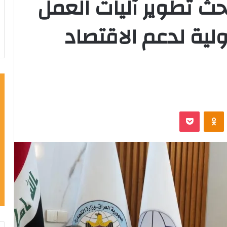
حث تطوير آليات العمل
ولية لدعم الاقتصاد
‫Pocket
Odnoklassniki