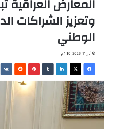
المعارض العراقية تب
وتعزيز الشراكات الد
الوطني
أيار 11, 2026, 1:10 م
فيسبوك
‫X
لينكدإن
بينتيريست