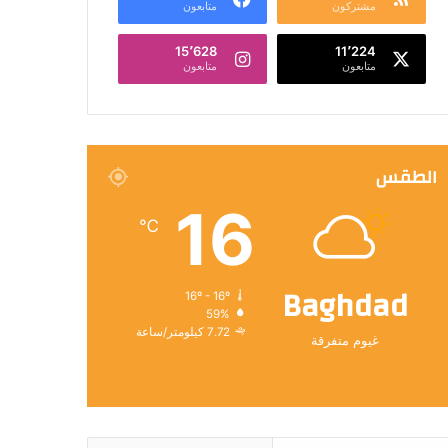
مشتركون
متابعون
15٬628
11٬224
متابعون
متابعون
الطقس
16
℃
Baghdad
16º - 16º
59%
7.72 كيلومتر/ساعة
غيوم متفرقة