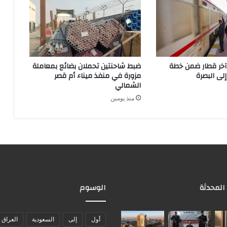
آخر قطار ضمن خطة
ضبط شاحنتين تحملان بضائع بمعاملة
إلى البصرة
مزورة في منفذ ميناء أم قصر
الشمالي
منذ يومين
 المحدثة
الوسوم
أول
إلى
السعودية
العراق