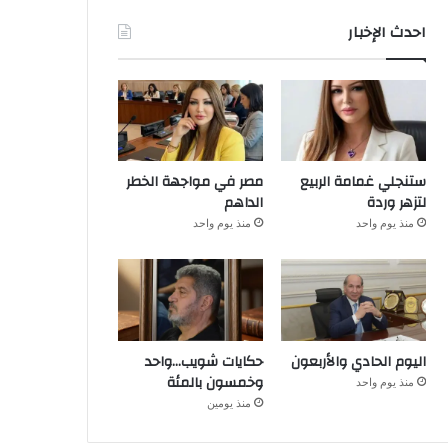
احدث الإخبار
ستنجلي غمامة الربيع
مصر في مواجهة الخطر
لتزهر وردة
الداهم
منذ يوم واحد
منذ يوم واحد
اليوم الحادي والأربعون
حكايات شويب…واحد
وخمسون بالمئة
منذ يوم واحد
منذ يومين