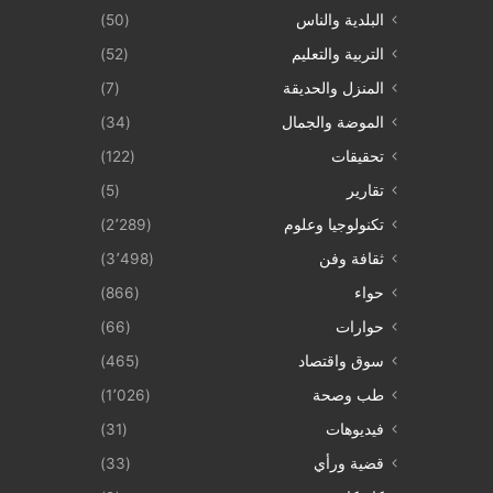
البلدية والناس
(50)
التربية والتعليم
(52)
المنزل والحديقة
(7)
الموضة والجمال
(34)
تحقيقات
(122)
تقارير
(5)
تكنولوجيا وعلوم
(2٬289)
ثقافة وفن
(3٬498)
حواء
(866)
حوارات
(66)
سوق واقتصاد
(465)
طب وصحة
(1٬026)
فيديوهات
(31)
قضية ورأي
(33)