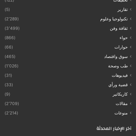
تحقيقات
(122)
تقارير
(5)
تكنولوجيا وعلوم
(2٬289)
ثقافة وفن
(3٬499)
حواء
(866)
حوارات
(66)
سوق واقتصاد
(465)
طب وصحة
(1٬026)
فيديوهات
(31)
قضية ورأي
(33)
كاريكاتير
(9)
مقالات
(2٬709)
منوعات
(2٬214)
آخر الإخبار المحدثة