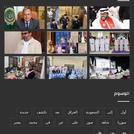
الوسوم
أول
إلى
السعودية
العراق
بعد
تكشف
جديدة
سوريا
شاهد
صور
على
عن
في
محمد
مصر
مع
من
هل