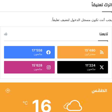
اترك تعليقاً
يجب أنت تكون
مسجل الدخول
لتضيف تعليقاً.
تابعنا
17٬558
15٬480
مشتركون
متابعون
15٬628
11٬224
متابعون
متابعون
الطقس
16
℃