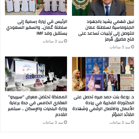
ك
ت
ر
نبيل فهمي يشيد بالجهود
الرئيس في زيارة رسمية إلى
و
الدبلوماسية لسلطنة عمان
سلطنة عُمان.. والسفير السعودي
ن
للتوصل إلى ترتيبات تساعد على
يستقبل وفد IMF
ي
فتح مضيق هُرمز
منذ 3 ساعات
منذ 3 ساعات
د. روعة بنت حمد ميره تحصل على
المملكة تحتضن معرض “سيريدو”
الدكتوراة الفخرية في ريادة
العقاري الخامس في جدة برعاية
الأعمال والاتصال الرقمي وشهادة
وزارة البلديات والإسكان .. سبتمبر
القائد المؤثر
القادم
منذ 3 ساعات
منذ 3 ساعات