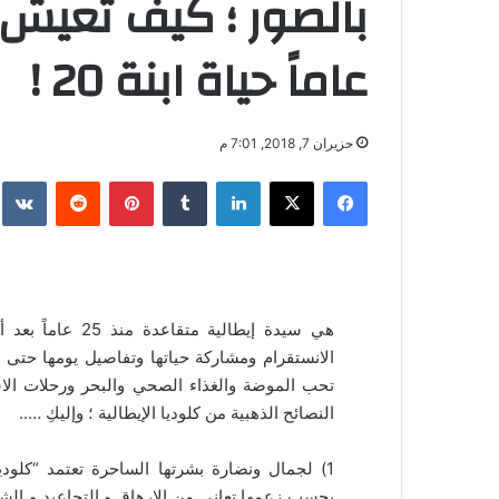
عاماً حياة ابنة 20 !
حزيران 7, 2018, 7:01 م
فيسبوك
‫X
لينكدإن
‏Tumblr
بينتيريست
‏Reddit
‏te
هي سيدة إيطالية
الانستقرام ومشاركة حياتها وتفاصيل يومها حت
تحب الموضة والغذاء الصحي والبحر ورحلات الاست
النصائح الذهبية من كلوديا الإيطالية ؛ وإليكِ …..
1) لجمال ونضارة بشرتها الساحرة تعتمد “كلو
بحسب زعمها تعاني من الارهاق و التجاعيد و الشوا