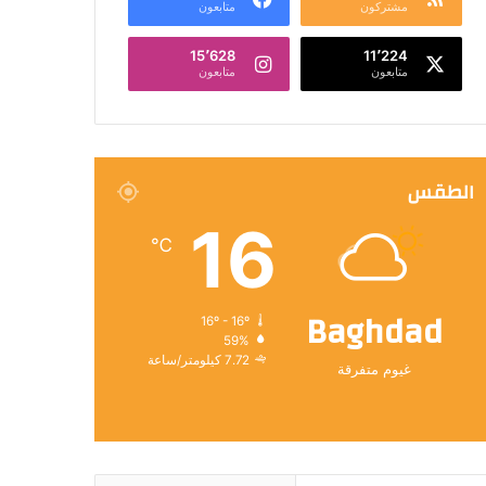
مشتركون
متابعون
15٬628
11٬224
متابعون
متابعون
الطقس
16
℃
Baghdad
16º - 16º
59%
7.72 كيلومتر/ساعة
غيوم متفرقة