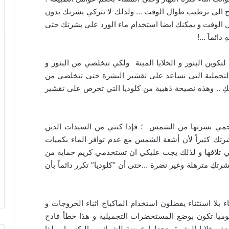
اج الى ترطيب طوال الوقت … ولذلك لا تتركي بشرتك بدون
ل الوقت و يمكنك ايضا استخدام ماء الورد على بشرتك حتى
دائماَ …!
 لتكوين البثور و الخلايا الميتة ولكي تتخلصي من البثور و
التجملية التي تساعد على تقشير البشرة حتى تتخلصي من
ِ .. وهذه نصيحة ذهبية من كلوديا التي تحرص على تقشير
ن تحمي بشرتها من الشمس ؛ فإذا كنتي من السيدات الذين
رتك كثيراً لأن أشعة الشمس مع عدم توافر الماء بكميات
 تلافها و لذلك يجب عليكي ان تستخدمي كريم حماية من
ِ مترهلة وغير نضرة …حتى أن “كلوديا” تكرر دائماً بأن
اء بلا استثناء يفضلون استخدام الماكياج اثناء الخروجات و
وميا تكون بوضع المستحضرات التجميلية و هذا خطأ فادح
 خلايا البشرة وتجعلها عرضة للشوائب والبكتيريا .. لذا