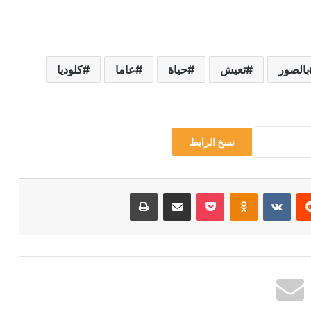
بالصور
تعيش
حياة
عاما
كلوديا
نسخ الرابط
‏Reddit
‏VKontakte
Odnoklassniki
‫Pocket
مشاركة عبر البريد
طباعة