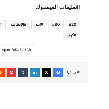
تعليقات الفيسبوك
20
80
ابنة
الإيطالية
كيف
فيسبوك
‫X
لينكدإن
‏Tumblr
بينتيريست
شاركها