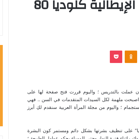
بالصور ؛ كيف تعيش الإيطالية كلوديا 80
VKontak
Odnoklassniki
‫Pocket
 متقاعدة منذ 25 عاماً بعد أن عملت بالتدريس ؛ واليوم قررت فتح صفحة لها على
ى اصبحت ملهمة لكل السيدات المتقدمات في السن .. فهي
جمام ؛ واليوم من مجلة المرأة العربية سنقدم لكِ أبرز
ديا” على تنظيف بشرتها بشكل دائم ومستمر كون البشرة
ئب اثناء فترة النهار وحتى المساء بحكم عوامل الطبيعة ؛