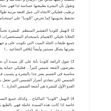
وتقول بأن البشرة بطبيعتها حساسة لذا فهي تحت
ترطيب فعليكي الاتجاه الى عمل اقنعة مرتبة طوا
تحتفظ بحيويتها كما تحرص “كلوديا” على استخدامهِ 
2) لاتهمل كلوديا التقشير المنتظم للبشرة تجنباً
الخلايا عليكي الاهتمام باستخدام المستحضرات 
جميع طبقات الجلد الميت التي تكونت على و جهك
بشرتها بشكل مستمر وأيضاً لتلافي التجاعيد …!
3) تقول الرائعة كلوديا بأنهُ على كل سيدة أ
يتعرضون لأشعة شمس كثيراً .. فعليكي حماية بش
مناسبة في الجسم يضر جدا بالبشرة و يتسبب في
الشمس لكي تتفادي أضرار الشمس التي تجعل بشرتك
العدو الأول للبشرة هي أشعة الشمس الحارة …!
4) لاتهمل “كلوديا” الماكياج .. وكذلك جميع النس
خاصة اذا كانت هذه السيدة عاملة فهي بالطبع ي
للبشرة ؛ فإن استخدام الماكياج بشكل يومي يضعف