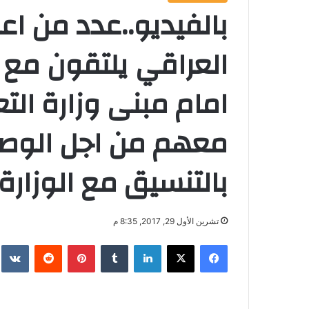
بالفيديو..عدد من ا
العراقي يلتقون مع 
امام مبنى وزارة الت
معهم من اجل الوصو
بالتنسيق مع الوزارة
تشرين الأول 29, 2017, 8:35 م
فيسبوك
‫X
لينكدإن
‏Tumblr
بينتيريست
‏Reddit
‏te