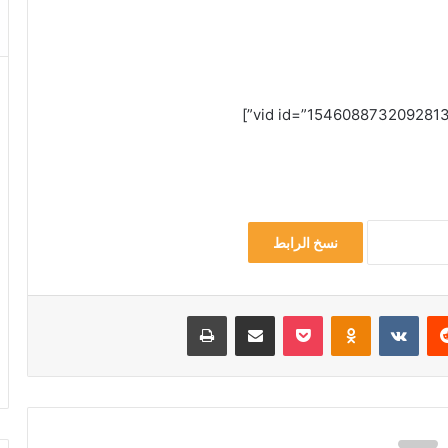
نسخ الرابط
‏Reddit
‏VKontakte
Odnoklassniki
‫Pocket
مشاركة عبر البريد
طباعة