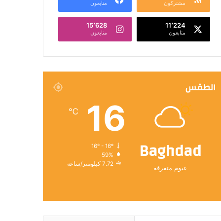
مشتركون
متابعون
15٬628
11٬224
متابعون
متابعون
الطقس
16
℃
Baghdad
16º - 16º
59%
7.72 كيلومتر/ساعة
غيوم متفرقة