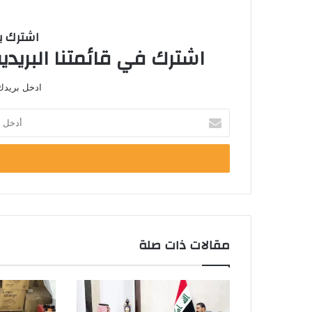
اشترك با
اشترك في قائمتنا البريدية
ادخل بريدك 
أ
د
خ
ل
ب
ر
ي
د
ك
مقالات ذات صلة
ا
ل
إ
ل
ك