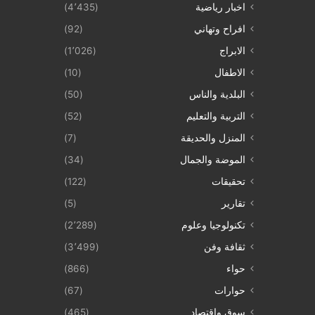
اخبار رياضية
(4٬435)
افراح وتهاني
(92)
الابراج
(1٬026)
الاطفال
(10)
البلدية والناس
(50)
التربية والتعليم
(52)
المنزل والحديقة
(7)
الموضة والجمال
(34)
تحقيقات
(122)
تقارير
(5)
تكنولوجيا وعلوم
(2٬289)
ثقافة وفن
(3٬499)
حواء
(866)
حوارات
(67)
سوق واقتصاد
(465)