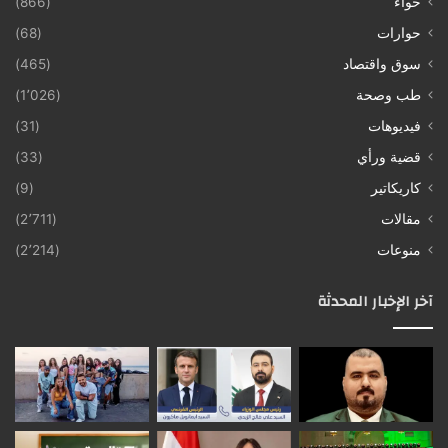
حواء
(866)
حوارات
(68)
سوق واقتصاد
(465)
طب وصحة
(1٬026)
فيديوهات
(31)
قضية ورأي
(33)
كاريكاتير
(9)
مقالات
(2٬711)
منوعات
(2٬214)
آخر الإخبار المحدثة