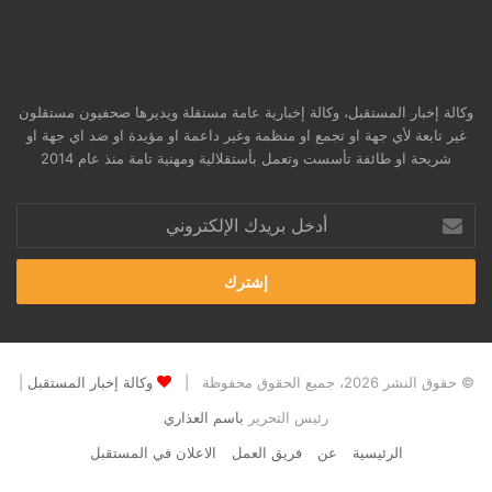
وكالة إخبار المستقبل، وكالة إخبارية عامة مستقلة ويديرها صحفيون مستقلون
غير تابعة لأي جهة او تجمع او منظمة وغير داعمة او مؤيدة او ضد اي جهة او
شريحة او طائفة تأسست وتعمل بأستقلالية ومهنية تامة منذ عام 2014
أدخل
بريدك
الإلكتروني
© حقوق النشر 2026، جميع الحقوق محفوظة |
وكالة إخبار المستقبل
|
رئيس التحرير
باسم العذاري
الرئيسية
عن
فريق العمل
الاعلان في المستقبل