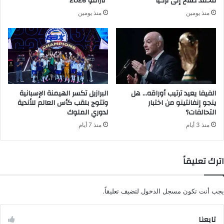
محمد صلاح إلى تركيا
“تارانتو 2026”
ي
منذ يومين
منذ يومين
الفيفا يعيد ترتيب أوراقه… هل
البرازيل تكسر الهيمنة الإسبانية
ينجو إنفانتينو من اختبار
وتتوج بلقب كأس العالم للأندية
التحالفات؟
لدوري الملوك
منذ 3 أيام
منذ 7 أيام
اترك تعليقاً
يجب أنت تكون
مسجل الدخول
لتضيف تعليقاً.
تابعنا