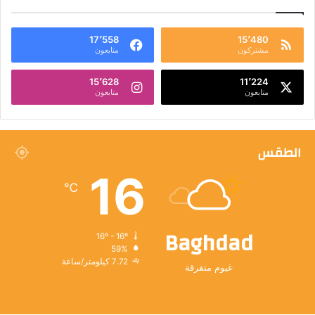
17٬558
15٬480
مشتركون
متابعون
15٬628
11٬224
متابعون
متابعون
الطقس
16
℃
Baghdad
16º - 16º
59%
7.72 كيلومتر/ساعة
غيوم متفرقة