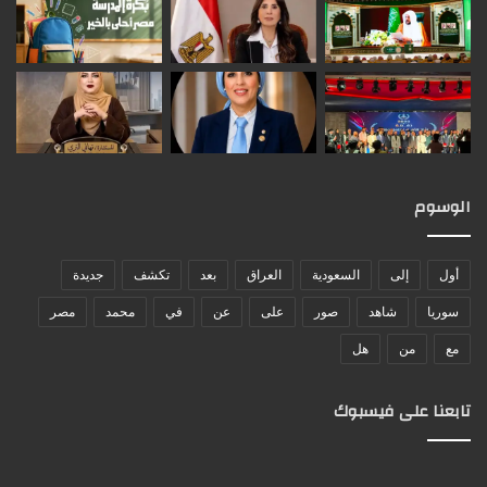
الوسوم
أول
إلى
السعودية
العراق
بعد
تكشف
جديدة
سوريا
شاهد
صور
على
عن
في
محمد
مصر
مع
من
هل
تابعنا على فيسبوك