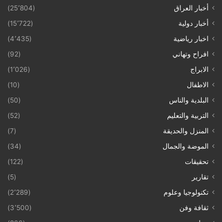
أخبار العراق
(25٬804)
أخبار دولية
(15٬722)
اخبار رياضية
(4٬435)
افراح وتهاني
(92)
الابراج
(1٬026)
الاطفال
(10)
البلدية والناس
(50)
التربية والتعليم
(52)
المنزل والحديقة
(7)
الموضة والجمال
(34)
تحقيقات
(122)
تقارير
(5)
تكنولوجيا وعلوم
(2٬289)
ثقافة وفن
(3٬500)