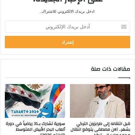
ادخل بريدك الالكتروني للاشتراك.
أ
د
خ
ل
ب
ر
ي
مقالات ذات صلة
د
ك
ا
ل
إ
ل
ك
ت
ر
قبل انتقاله إلى طرابزون التركي
سورية تشارك بـ31 رياضياً في دورة
و
بشهر.. آلان مصطفى يتوقع انتقال
ألعاب البحر الأبيض المتوسط
ن