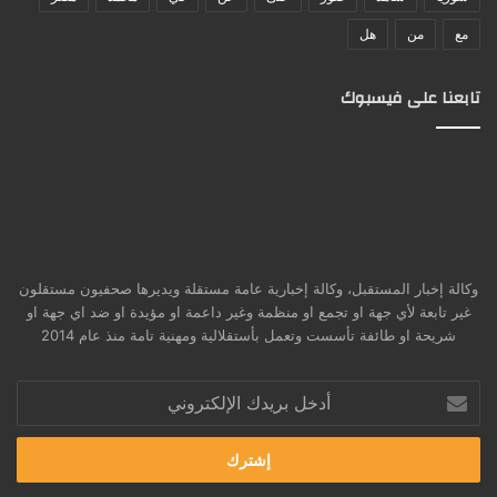
مع
من
هل
تابعنا على فيسبوك
وكالة إخبار المستقبل، وكالة إخبارية عامة مستقلة ويديرها صحفيون مستقلون
غير تابعة لأي جهة او تجمع او منظمة وغير داعمة او مؤيدة او ضد اي جهة او
شريحة او طائفة تأسست وتعمل بأستقلالية ومهنية تامة منذ عام 2014
أدخل
بريدك
الإلكتروني