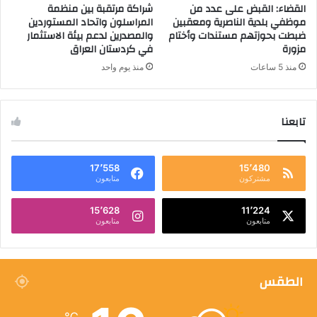
القضاء: القبض على عدد من
شراكة مرتقبة بين منظمة
موظفي بلدية الناصرية ومعقبين
المراسلون واتحاد المستوردين
ضبطت بحوزتهم مستندات وأختام
والمصدرين لدعم بيئة الاستثمار
مزورة
في كردستان العراق
منذ 5 ساعات
منذ يوم واحد
تابعنا
17٬558
15٬480
مشتركون
متابعون
15٬628
11٬224
متابعون
متابعون
الطقس
℃