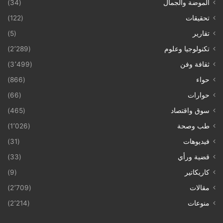
الموضة والجمال
(34)
تحقيقات
(122)
تقارير
(5)
تكنولوجيا وعلوم
(2٬289)
ثقافة وفن
(3٬499)
حواء
(866)
حوارات
(66)
سوق واقتصاد
(465)
طب وصحة
(1٬026)
فيديوهات
(31)
قضية ورأي
(33)
كاريكاتير
(9)
مقالات
(2٬709)
منوعات
(2٬214)