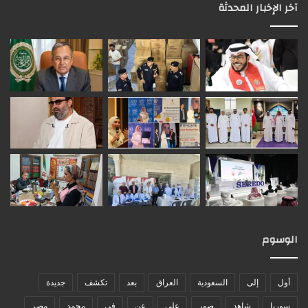
آخر الإخبار المحدثة
الوسوم
أول
إلى
السعودية
العراق
بعد
تكشف
جديدة
سوريا
شاهد
صور
على
عن
في
محمد
مصر