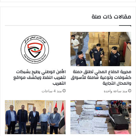
ر
ي
مقالات ذات صلة
د
ك
ا
ل
إ
ل
ك
ت
ر
مديرية الدفاع المدني تطلق حملة
الأمن الوطني يطيح بشبكات
و
كشوفات وتوعية شاملة للأسواق
لتهريب النفط ويكشف مواقع
ن
والمحال التجارية
التهريب
ي
منذ ساعة واحدة
منذ 4 ساعات