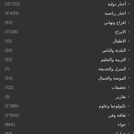
أخبار دولية
(15٬722)
اخبار رياضية
(4٬435)
افراح وتهاني
(92)
الابراج
(1٬026)
الاطفال
(10)
البلدية والناس
(50)
التربية والتعليم
(52)
المنزل والحديقة
(7)
الموضة والجمال
(34)
تحقيقات
(122)
تقارير
(5)
تكنولوجيا وعلوم
(2٬289)
ثقافة وفن
(3٬500)
حواء
(866)
حوارات
(68)