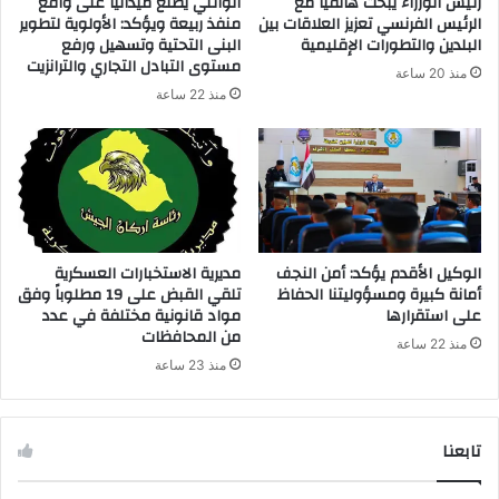
رئيس الوزراء يبحث هاتفيا مع
الوائلي يطلع ميدانياً على واقع
و
الرئيس الفرنسي تعزيز العلاقات بين
منفذ ربيعة ويؤكد: الأولوية لتطوير
ن
البلدين والتطورات الإقليمية
البنى التحتية وتسهيل ورفع
ي
مستوى التبادل التجاري والترانزيت
منذ 20 ساعة
منذ 22 ساعة
الوكيل الأقدم يؤكد: أمن النجف
مديرية الاستخبارات العسكرية
أمانة كبيرة ومسؤوليتنا الحفاظ
تلقي القبض على 19 مطلوباً وفق
على استقرارها
مواد قانونية مختلفة في عدد
من المحافظات
منذ 22 ساعة
منذ 23 ساعة
تابعنا