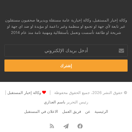
وكالة إخبار المستقبل، وكالة إخبارية عامة مستقلة ويديرها صحفيون مستقلون
غير تابعة لأي جهة او تجمع او منظمة وغير داعمة او مؤيدة او ضد اي جهة او
شريحة او طائفة تأسست وتعمل بأستقلالية ومهنية تامة منذ عام 2014
أدخل
بريدك
الإلكتروني
© حقوق النشر 2026، جميع الحقوق محفوظة |
وكالة إخبار المستقبل
|
رئيس التحرير
باسم العذاري
الرئيسية
عن
فريق العمل
الاعلان في المستقبل
فيسبوك
تيلقرام
ملخص