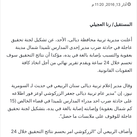
آذار 13, 2016, 11:20 م
المستقبل/ رنا العجيلي
أعلنت مديرية تربية محافظة ديالى، الأحد، عن تشكيل لجنة تحقيق
عاجلة في حادثة ضرب مدير إحدى المدارس تلميذا شمال مدينة
بعقوبة والتسبب بإصابة بالغة في يده، مؤكدا أن نتائج التحقيق سوف
تحسم خلال 24 ساعة ويقدم تقرير نهائي من أجل اتخاذ كافة
العقوبات القانونية.
وقال مدير إعلام تربية ديالى سنان الربيعي في حديث لـ السومرية
نيوز، إن “مدير عام تربية ديالى جعفر الزركوشي اوعز فور اطلاعه
على حادثة ضرب احد مدراء المدارس تلميذا في قضاء الخالص (15
كم شمال بعقوبة) وإصابته إصابة بالغة في يده، بتشكيل لجنة تحقيق
عاجلة للوقوف على ملابسات ما حصل”.
وأضاف الربيعي أن “الزركوشي امر بحسم نتائج التحقيق خلال 24