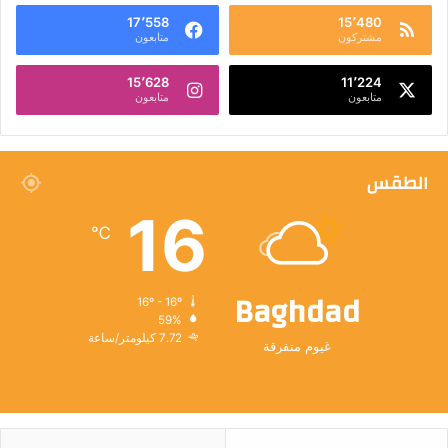
17٬558
15٬480
مشتركون
متابعون
15٬628
11٬224
متابعون
متابعون
الطقس
16
℃
Baghdad
16º - 16º
59%
7.72 كيلومتر/ساعة
غيوم متفرقة