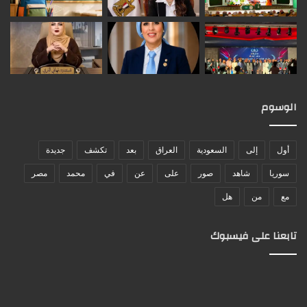
الوسوم
أول
إلى
السعودية
العراق
بعد
تكشف
جديدة
سوريا
شاهد
صور
على
عن
في
محمد
مصر
مع
من
هل
تابعنا على فيسبوك