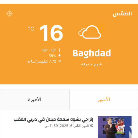
الطقس
16
℃
Baghdad
16º - 16º
59%
7.72 كيلومتر/ساعة
غيوم متفرقة
الأشهر
الأخيرة
إنزاجي يشوه سمعة ميلان في ديربي الغضب
كانون الثاني 6, 2025, 11:59 ص