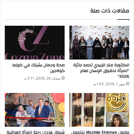
ي
مقالات ذات صلة
د
ك
ا
ل
إ
ل
ك
ت
ر
الدكتورة منار الزبيدي تحصد جائزة
صحة وجمال بشرتك في كوزما
و
“المرأة لحقوق الإنسان لعام
كولاجين
ن
2026”
نيسان 26, 2026, 3:11 م
ي
تموز 1, 2026, 1:02 م
صالون Mozhde Etminan يتخصص
شروق هادي: رحلة المرأة العراقية