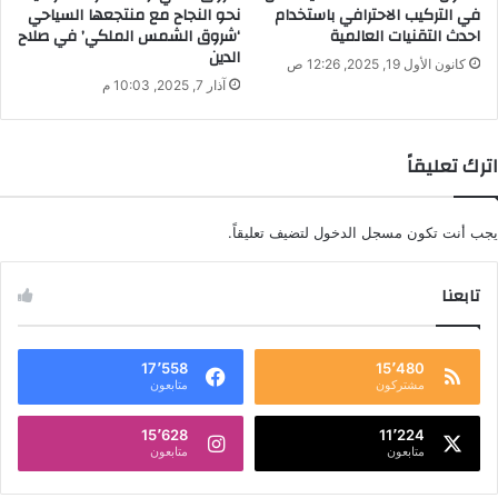
في التركيب الاحترافي باستخدام
نحو النجاح مع منتجعها السياحي
احدث التقنيات العالمية
‘شروق الشمس الملكي’ في صلاح
الدين
كانون الأول 19, 2025, 12:26 ص
آذار 7, 2025, 10:03 م
اترك تعليقاً
يجب أنت تكون
مسجل الدخول
لتضيف تعليقاً.
تابعنا
17٬558
15٬480
مشتركون
متابعون
15٬628
11٬224
متابعون
متابعون