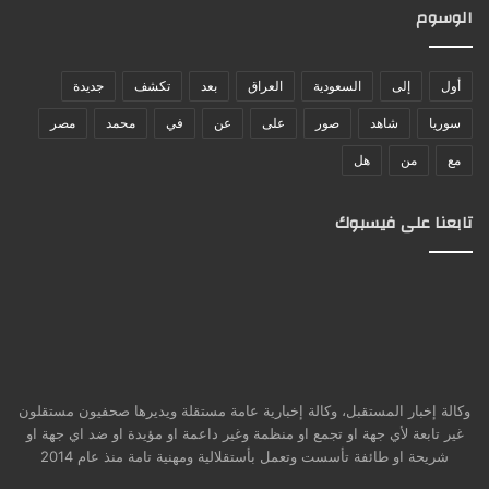
الوسوم
أول
إلى
السعودية
العراق
بعد
تكشف
جديدة
سوريا
شاهد
صور
على
عن
في
محمد
مصر
مع
من
هل
تابعنا على فيسبوك
وكالة إخبار المستقبل، وكالة إخبارية عامة مستقلة ويديرها صحفيون مستقلون
غير تابعة لأي جهة او تجمع او منظمة وغير داعمة او مؤيدة او ضد اي جهة او
شريحة او طائفة تأسست وتعمل بأستقلالية ومهنية تامة منذ عام 2014