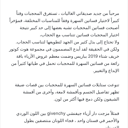
مرحباً من جديد صديقاتي الغاليات ، تستغرق المحجبات وقتاً
كبيراً لاختيار فساتين السهرة وفقاً للمناسبات المختلفة، فمؤخراً
أصبحت فساتين المحجبات تشبه بعضها إلى حد كبير نتيجة
اختيار المحجبات فساتين تتناسب مع الحجاب،
ولا تحتاج إلى بذل كثير من الجهد لتطويعها لتناسب الحجاب.
ولكن في الحقيقة لقد أبدع المصممون في مجموعة هوت كوتور
خريف شتاء 2019 بباريس وضمت معظم عروض الأزياء باقة
رائعة من فساتين السهرة للمحجبات تحمل في طياتها كثيراً من
الإبداع والتغيير.
تنوعت ستايلات فساتين السهرة للمحجبات بين قصات ضيقة
تظهر تفاصيل الجسم وبأقمشة لامعة، وأخرى من أقمشة
الشيفون ولكن دمج فيها أكثر من لون.
فمثلاً مزجت دار أزياء جيفنشي givenchy بين اللون الوردي
والأحمر في فستان واحد ، فجاء اللونان منتصفين بطول
الفستان،