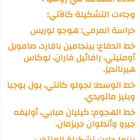
وجاءت التشكيلة كالآتي:
حراسة المرمى: هوجو لوريس
خط الدفاع: بينجامين بافارد، صامويل
أومتيتي، رافائيل فاران، لوكاس
هيرنانديز.
خط الوسط: نجولو كانتي، بول بوجبا
وبليز ماتويدي.
خط الهجوم: كيليان مبابي، أوليفه
جيرو وأنطوان جريزمان.
بينما جاءت تشكيلة المنتخب