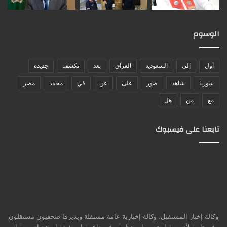
الوسوم
أول
إلى
السعودية
العراق
بعد
تكشف
جديدة
سوريا
شاهد
صور
على
عن
في
محمد
مصر
مع
من
هل
تابعنا على فيسبوك
وكالة إخبار المستقبل، وكالة إخبارية عامة مستقلة ويديرها صحفيون مستقلون
غير تابعة لأي جهة او تجمع او منظمة وغير داعمة او مؤيدة او ضد اي جهة او