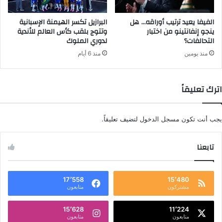
الفيفا يعيد ترتيب أوراقه… هل
البرازيل تكسر الهيمنة الإسبانية
ينجو إنفانتينو من اختبار
وتتوج بلقب كأس العالم للأندية
التحالفات؟
لدوري الملوك
منذ يومين
منذ 6 أيام
اترك تعليقاً
يجب أنت تكون
مسجل الدخول
لتضيف تعليقاً.
تابعنا
17٬558
15٬480
مشتركون
متابعون
15٬628
11٬224
متابعون
متابعون