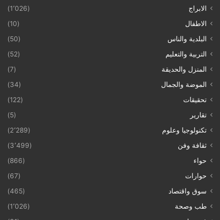
الابراج
(1٬026)
الاطفال
(10)
البلدية والناس
(50)
التربية والتعليم
(52)
المنزل والحديقة
(7)
الموضة والجمال
(34)
تحقيقات
(122)
تقارير
(5)
تكنولوجيا وعلوم
(2٬289)
ثقافة وفن
(3٬499)
حواء
(866)
حوارات
(67)
سوق واقتصاد
(465)
طب وصحة
(1٬026)