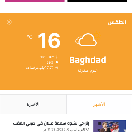
الطقس
16
℃
Baghdad
16º - 16º
59%
7.72 كيلومتر/ساعة
غيوم متفرقة
الأشهر
الأخيرة
إنزاجي يشوه سمعة ميلان في ديربي الغضب
كانون الثاني 6, 2025, 11:59 ص