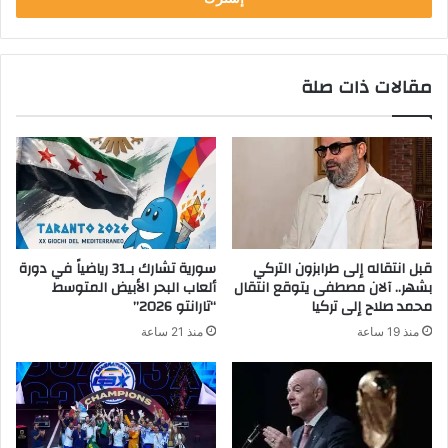
ب
ر
ي
مقالات ذات صلة
د
ك
ا
ل
إ
ل
ك
ت
ر
قبل انتقاله إلى طرابزون التركي
سورية تشارك بـ31 رياضياً في دورة
و
بشهر.. آلان مصطفى يتوقع انتقال
ألعاب البحر الأبيض المتوسط
ن
محمد صلاح إلى تركيا
“تارانتو 2026”
ي
منذ 19 ساعة
منذ 21 ساعة