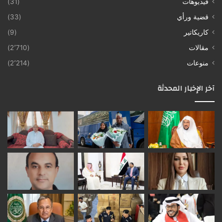
فيديوهات
(31)
قضية ورأي
(33)
كاريكاتير
(9)
مقالات
(2٬710)
منوعات
(2٬214)
آخر الإخبار المحدثة