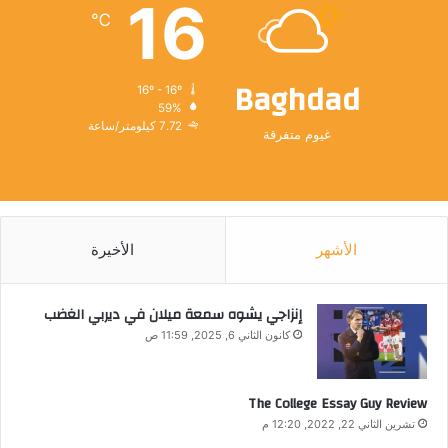
16
℃
Baghdad
16º - 16º
59%
7.72 كيلومتر/ساعة
غيوم متفرقة
الأشهر
الأخيرة
إنزاجي يشوه سمعة ميلان في ديربي الغضب
كانون الثاني 6, 2025, 11:59 ص
The College Essay Guy Review
تشرين الثاني 22, 2022, 12:20 م