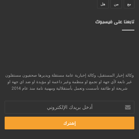
مع
من
هل
تابعنا على فيسبوك
وكالة إخبار المستقبل، وكالة إخبارية عامة مستقلة ويديرها صحفيون مستقلون
غير تابعة لأي جهة او تجمع او منظمة وغير داعمة او مؤيدة او ضد اي جهة او
شريحة او طائفة تأسست وتعمل بأستقلالية ومهنية تامة منذ عام 2014
أدخل
بريدك
الإلكتروني