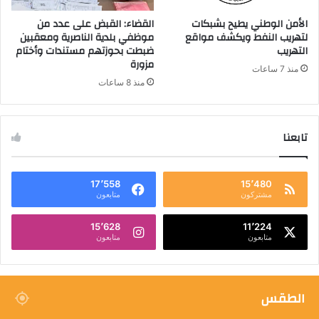
الأمن الوطني يطيح بشبكات
القضاء: القبض على عدد من
لتهريب النفط ويكشف مواقع
موظفي بلدية الناصرية ومعقبين
التهريب
ضبطت بحوزتهم مستندات وأختام
مزورة
منذ 7 ساعات
منذ 8 ساعات
تابعنا
17٬558
15٬480
مشتركون
متابعون
15٬628
11٬224
متابعون
متابعون
الطقس