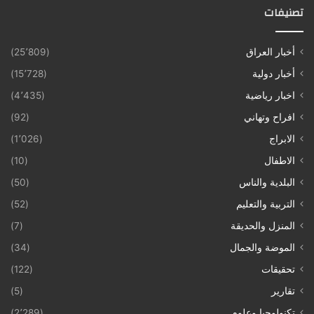
تصنيفات
أخبار العراق
(25٬809)
أخبار دولية
(15٬728)
اخبار رياضية
(4٬435)
افراح وتهاني
(92)
الابراج
(1٬026)
الاطفال
(10)
البلدية والناس
(50)
التربية والتعليم
(52)
المنزل والحديقة
(7)
الموضة والجمال
(34)
تحقيقات
(122)
تقارير
(5)
تكنولوجيا وعلوم
(2٬289)