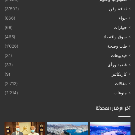
ثقافة وفن
(3٬502)
حواء
(866)
حوارات
(68)
سوق واقتصاد
(465)
طب وصحة
(1٬026)
فيديوهات
(31)
قضية ورأي
(33)
كاريكاتير
(9)
مقالات
(2٬712)
منوعات
(2٬214)
آخر الإخبار المحدثة