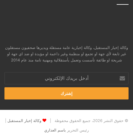
وكالة إخبار المستقبل، وكالة إخبارية عامة مستقلة ويديرها صحفيون مستقلون
غير تابعة لأي جهة او تجمع او منظمة وغير داعمة او مؤيدة او ضد اي جهة او
شريحة او طائفة تأسست وتعمل بأستقلالية ومهنية تامة منذ عام 2014
أدخل
بريدك
الإلكتروني
© حقوق النشر 2026، جميع الحقوق محفوظة |
وكالة إخبار المستقبل
|
رئيس التحرير
باسم العذاري