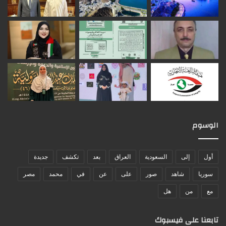
الوسوم
أول
إلى
السعودية
العراق
بعد
تكشف
جديدة
سوريا
شاهد
صور
على
عن
في
محمد
مصر
مع
من
هل
تابعنا على فيسبوك