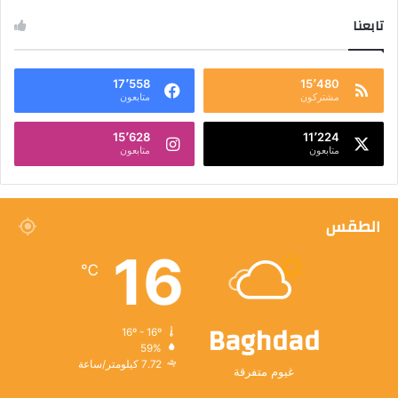
تابعنا
17٬558
15٬480
مشتركون
متابعون
15٬628
11٬224
متابعون
متابعون
الطقس
16
℃
Baghdad
16º - 16º
59%
7.72 كيلومتر/ساعة
غيوم متفرقة