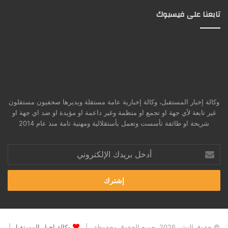
تابعنا على فيسبوك
وكالة إخبار المستقبل، وكالة إخبارية عامة مستقلة ويديرها صحفيون مستقلون
غير تابعة لأي جهة او تجمع او منظمة وغير داعمة او مؤيدة او ضد اي جهة او
شريحة او طائفة تأسست وتعمل بأستقلالية ومهنية تامة منذ عام 2014
أدخل
بريدك
الإلكتروني
© حقوق النشر 2026، جميع الحقوق محفوظة |
وكالة إخبار المستقبل
|