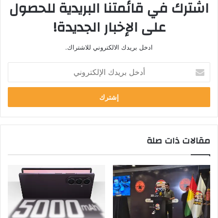
اشترك في قائمتنا البريدية للحصول
على الإخبار الجديدة!
ادخل بريدك الالكتروني للاشتراك.
أ
د
خ
ل
ب
ر
ي
مقالات ذات صلة
د
ك
ا
ل
إ
ل
ك
ت