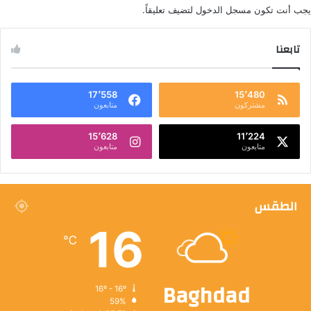
يجب أنت تكون
مسجل الدخول
لتضيف تعليقاً.
تابعنا
17٬558
15٬480
مشتركون
متابعون
15٬628
11٬224
متابعون
متابعون
الطقس
16
℃
Baghdad
16º - 16º
59%