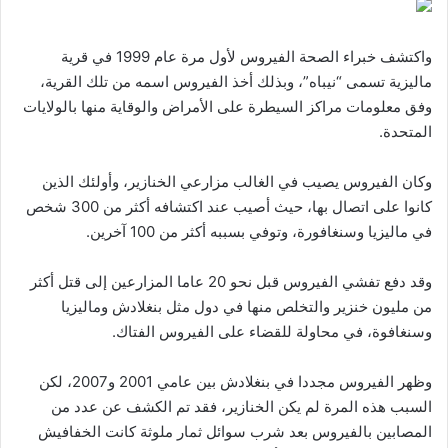
واكتشف خبراء الصحة الفيروس لأول مرة عام 1999 في قرية
ماليزية تسمى “نيباه”، وبذلك أخذ الفيروس اسمه من تلك القرية،
وفق معلومات مراكز السيطرة على الأمراض والوقاية منها بالولايات
المتحدة.
وكان الفيروس يصيب في الغالب مزارعي الخنازير، وأولئك الذين
كانوا على اتصال بها، حيث أصيب عند اكتشافه أكثر من 300 شخص
في ماليزيا وسنغافورة، وتوفي بسببه أكثر من 100 آخرين.
وقد دفع تفشي الفيروس قبل نحو 20 عاما المزارعين إلى قتل أكثر
من مليون خنزير والتخلص منها في دول مثل بنغلادش وماليزيا
وسنغافوة، في محاولة للقضاء على الفيروس الفتاك.
وظهر الفيروس مجددا في بنغلادش بين عامي 2001 و2007، لكن
السبب هذه المرة لم يكن الخنازير، فقد تم الكشف عن عدد من
المصابين بالفيروس بعد شرب سوائل ثمار ملوثة كانت الخفافيش