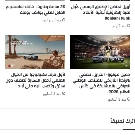
ر
أربيل تحتضن الإطلاق الرسمي لأول
26 ساعة بطارية.. هاتف سامسونج
و
لعبة إلكترونية ثلاثية الأبعاد
القابل للطي يواكب يومك
ن
Konkani Kurdi
منذ أسبوعين
ي
منذ 7 أيام
جميل موتورز- العراق، تحتفي
لأول مرة.. تكنولوجيا من الخيال
بالإنجاز التاريخي للمنتخب الوطني
العلمي تجعل السيارة تصطف دون
العراقي بالمشاركة في كأس
سائق وتذهب اليه متى أراد
العالم 2026
منذ 4 أسابيع
منذ 3 أسابيع
اترك تعليقاً