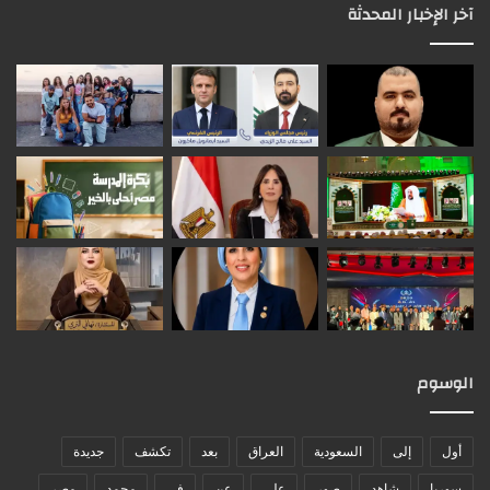
آخر الإخبار المحدثة
الوسوم
أول
إلى
السعودية
العراق
بعد
تكشف
جديدة
سوريا
شاهد
صور
على
عن
في
محمد
مصر