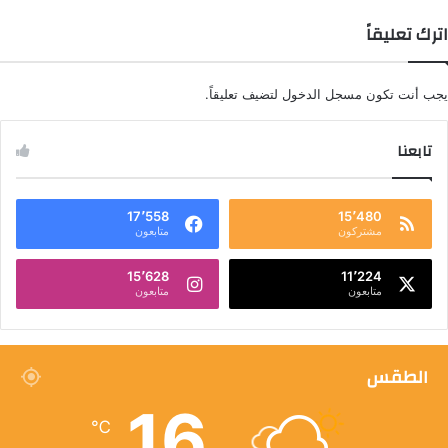
اترك تعليقاً
يجب أنت تكون
مسجل الدخول
لتضيف تعليقاً.
تابعنا
17٬558
15٬480
مشتركون
متابعون
15٬628
11٬224
متابعون
متابعون
الطقس
16
℃