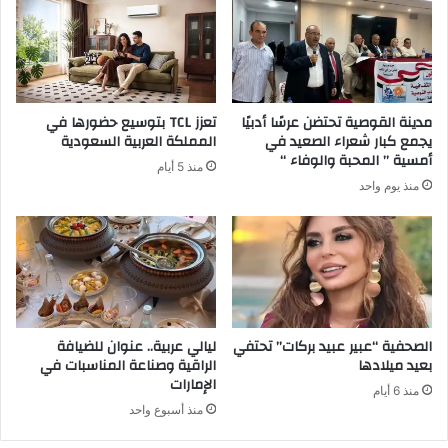
إ
ل
ك
ت
ر
مدينة القوصية تحتضن عرسًا أدبيًا
تعزز TCL بتوسيع حضورها في
و
يجمع كبار شعراء الصعيد في
المملكة العربية السعودية
ن
أمسية ” المحبة والوفاء “
منذ 5 أيام
ي
منذ يوم واحد
الصحفية “عبير عبيد بركات” تحتفي
ليالي عربية.. عنوان للضيافة
بعيد ميلادها
الراقية وصناعة المناسبات في
الإمارات
منذ 6 أيام
منذ أسبوع واحد