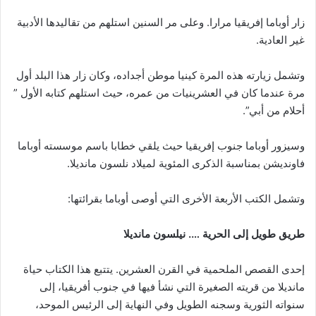
زار أوباما إفريقيا مرارا. وعلى مر السنين استلهم من تقاليدها الأدبية
غير العادية.
وتشمل زيارته هذه المرة كينيا موطن أجداده، وكان زار هذا البلد أول
مرة عندما كان في العشرينيات من عمره، حيث استلهم كتابه الأول ”
أحلام من أبي”.
وسيزور أوباما جنوب إفريقيا حيث يلقي خطابا باسم موسسته أوباما
فاونديشن بمناسبة الذكرى المئوية لميلاد نلسون مانديلا.
وتشمل الكتب الأربعة الأخرى التي أوصى أوباما بقرائتها:
طريق طويل إلى الحرية …. نيلسون مانديلا
إحدى القصص الملحمية في القرن العشرين. يتتبع هذا الكتاب حياة
مانديلا من قريته الصغيرة التي نشأ فيها في جنوب أفريقيا، إلى
سنواته الثورية وسجنه الطويل وفي النهاية إلى الرئيس الموحد،