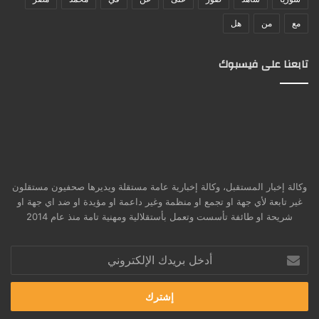
مع
من
هل
تابعنا على فيسبوك
وكالة إخبار المستقبل، وكالة إخبارية عامة مستقلة ويديرها صحفيون مستقلون
غير تابعة لأي جهة او تجمع او منظمة وغير داعمة او مؤيدة او ضد اي جهة او
شريحة او طائفة تأسست وتعمل بأستقلالية ومهنية تامة منذ عام 2014
أدخل
بريدك
الإلكتروني