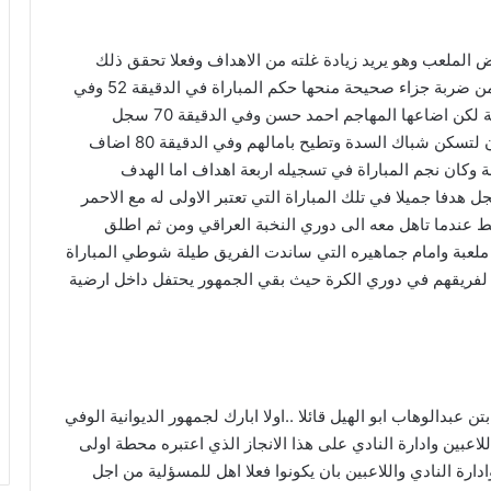
 الملعب وهو يريد زيادة غلته من الاهداف وفعلا تحقق ذلك
حيث سجل الكابتن حسين محي الهدف الثالث لفريقه من ضربة جزاء صحيحة منحها حكم المباراة في الدقيقة 52 وفي
الدقيقة 65 منح حكم المباراة ضربة جزاء اخرى للديوانية لكن اضاعها المهاجم احمد حسن وفي الدقيقة 70 سجل
المتالق محي هدف فريقه الرابع من كرة ثابته بكل اتقان لتسكن شباك السدة وتطيح بامالهم وفي الدقيقة 80 اضاف
كان نجم المباراة في تسجيله اربعة اهداف اما الهدف
دفا جميلا في تلك المباراة التي تعتبر الاولى له مع الاحمر
ط عندما تاهل معه الى دوري النخبة العراقي ومن ثم اطلق
ى ملعبة وامام جماهيره التي ساندت الفريق طيلة شوطي المباراة
فريقهم في دوري الكرة حيث بقي الجمهور يحتفل داخل ارضية
تن عبدالوهاب ابو الهيل قائلا ..اولا ابارك لجمهور الديوانية الوفي
عبين وادارة النادي على هذا الانجاز الذي اعتبره محطة اولى
ادارة النادي واللاعبين بان يكونوا فعلا اهل للمسؤلية من اجل