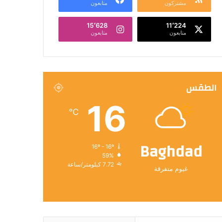
مشتركون
متابعون
15٬628
11٬224
متابعون
متابعون
الطقس
16
℃
Baghdad
16º - 16º
59%
7.72 كيلومتر/ساعة
غيوم متفرقة