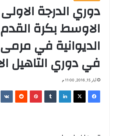
دوري الدرجة الاولى
الاوسط بكرة القدم 
الديوانية في مرمى 
في دوري التاهيل الا
أيار 15, 2016, 11:00 م
فيسبوك
‫X
لينكدإن
‏Tumblr
بينتيريست
‏Reddit
‏te