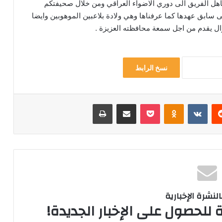
تاهل الفريق الى دوري الاضواء العراقي ومن خلال صحيفتكم
لى سابق عهدها كما عرفناها وهي ولادة بلاعبين الموهوبين وايضا
زال يقدم من اجل سمعة محافظته العزيزة .
نسخ الرابط
‏Reddit
‏VKontakte
Odnoklassniki
‫Pocket
مشاركة عبر البريد
طباعة
لنشرة الإخبارية
 للحصول على الإخبار الجديدة!