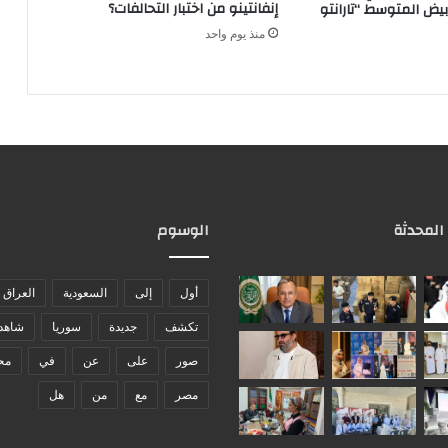
إنفانتينو من اختبار التحالفات؟
أبيض المتوسط “تارانتو
منذ يوم واحد
 المحدثة
الوسوم
أول
إلى
السعودية
العراق
تكشف
جديدة
سوريا
شاهد
صور
على
عن
في
مح
مصر
مع
من
هل