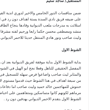
المستقبل/ ساجد سليم
ضمن منافسات الدور الخامس والاخير لدوري اندية الفر
على ضيفه فريق نادي السدة يستة اهداف دون رد في ال
امتلائت به مدرجات ملعب الديوانية وقادها بنجاح ال
منشد ومصطفى محسن حكما رابعا ورحيم لفته مشرفا للم
وليث صاحب ونور هادي المنتقل حديثا للاحمر الديواني .
الشوط الاول
بداية الشوط الاول بداية موفقة لفريق الديوانية بعد ان 
المفصل الحقيقي للتاهل وفعلا نجح ابو الهيل في الشو
والمثابر ليث صاحب واضاعوا فرص سهله للتسجيل في هذا
من سبعة اهداف في هذا الشوط حيث قدموا مستوى لافت ل
حنتوش للمهاجمين خالد حميد وليث صاحب اما دفاعات 
مرماهم لكونهم كانوا متماسكين ومتفاهمين على احباط
الشوط الاول بتقدم الاحمر الديواني بهدفين دون رد .