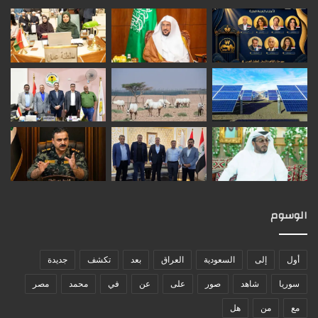
الوسوم
أول
إلى
السعودية
العراق
بعد
تكشف
جديدة
سوريا
شاهد
صور
على
عن
في
محمد
مصر
مع
من
هل