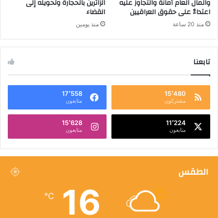
والمال العام أمانة والتجاوز عليه
الزائرين بالحجارة وتحويله إلى
اعتداءٌ على حقوق العراقيين
القضاء
منذ 20 ساعة
منذ يومين
تابعنا
17٬558
15٬480
مشتركون
متابعون
15٬628
11٬224
متابعون
متابعون
الطقس
16
℃