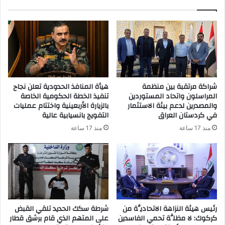
ك
ا
ل
إ
ل
ك
ت
ر
شراكة مرتقبة بين منظمة
هيأة المنافذ الحدودية تعلن نجاح
و
المراسلون واتحاد المستوردين
تنفيذ الخطة الحكومية الخاصة
ن
والمصدرين لدعم بيئة الاستثمار
بالزيارة الأربعينية واختتام عمليات
ي
في كردستان العراق
التفويج بانسيابية عالية
منذ 17 ساعة
منذ 17 ساعة
رئيس هيئة النزاهة الاتحاديَّة من
شرطة سكك الحديد تلقي القبض
كركوك: لا مظلَّة تحمي الفاسدين
على المتهم الذي قام برشق قطار