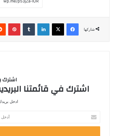
فيسبوك
‫X
لينكدإن
بينتي
شاركها
اشترك با
اشترك في قائمتنا البريدية
ادخل بريدك 
أدخل
بريدك
الإلكتروني