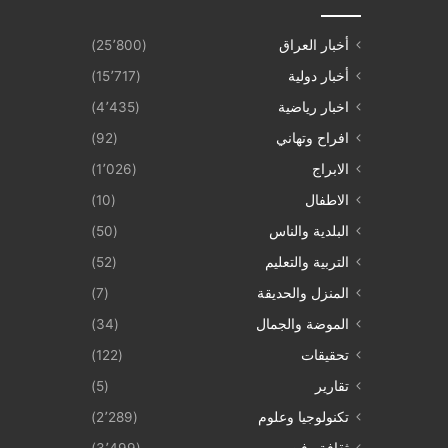
أخبار العراق
(25٬800)
أخبار دولية
(15٬717)
اخبار رياضية
(4٬435)
افراح وتهاني
(92)
الابراج
(1٬026)
الاطفال
(10)
البلدية والناس
(50)
التربية والتعليم
(52)
المنزل والحديقة
(7)
الموضة والجمال
(34)
تحقيقات
(122)
تقارير
(5)
تكنولوجيا وعلوم
(2٬289)
ثقافة وفن
(3٬499)