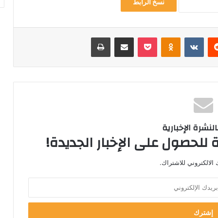
نسخ الرابط
ريست
Odnoklassniki
‫Pocket
مشاركة عبر البريد
طباعة
لنشرة الإخبارية
 للحصول على الإخبار الجديدة!
الالكتروني للاشتراك.