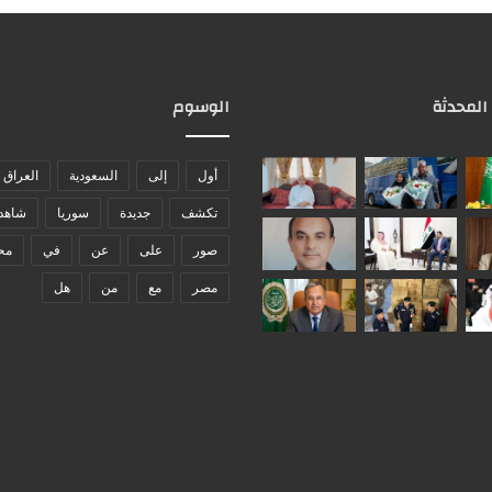
 المحدثة
الوسوم
أول
إلى
السعودية
العراق
تكشف
جديدة
سوريا
شاهد
صور
على
عن
في
مح
مصر
مع
من
هل