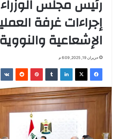
رئيس مجلس الوزراء ي
إجراءات غرفة العملي
الإشعاعية والنووية
حزيران 19, 2025, 6:09 م
فيسبوك
‫X
لينكدإن
بينتيريست