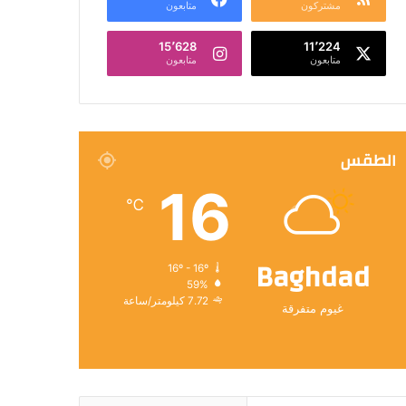
مشتركون
متابعون
15٬628
11٬224
متابعون
متابعون
الطقس
16
℃
Baghdad
16º - 16º
59%
7.72 كيلومتر/ساعة
غيوم متفرقة