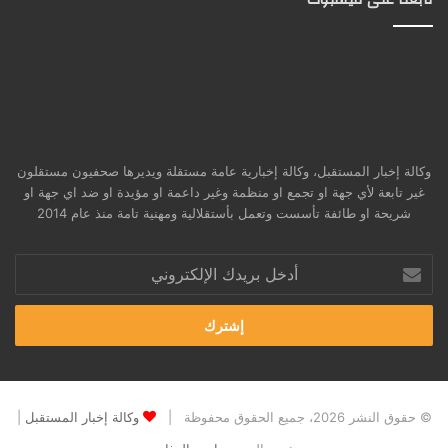
وكالة إخبار المستقبل، وكالة إخبارية عامة مستقلة ويديرها صحفيون مستقلون
غير تابعة لأي جهة او تجمع او منظمة وغير داعمة او مؤيدة او ضد اي جهة او
شريحة او طائفة تأسست وتعمل بأستقلالية ومهنية تامة منذ عام 2014
أدخل
بريدك
الإلكتروني
© حقوق النشر 2026، جميع الحقوق محفوظة |
وكالة إخبار المستقبل
|