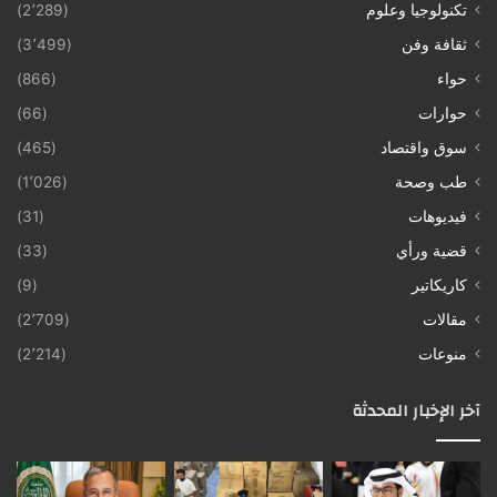
تكنولوجيا وعلوم
(2٬289)
ثقافة وفن
(3٬499)
حواء
(866)
حوارات
(66)
سوق واقتصاد
(465)
طب وصحة
(1٬026)
فيديوهات
(31)
قضية ورأي
(33)
كاريكاتير
(9)
مقالات
(2٬709)
منوعات
(2٬214)
آخر الإخبار المحدثة