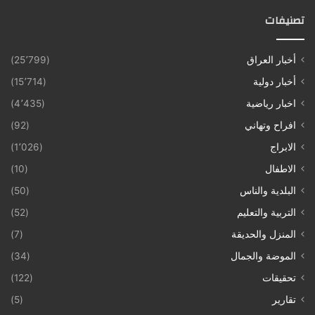
تصنيفات
أخبار العراق
(25٬799)
أخبار دولية
(15٬714)
اخبار رياضية
(4٬435)
افراح وتهاني
(92)
الابراج
(1٬026)
الاطفال
(10)
البلدية والناس
(50)
التربية والتعليم
(52)
المنزل والحديقة
(7)
الموضة والجمال
(34)
تحقيقات
(122)
تقارير
(5)