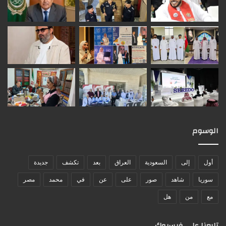
الوسوم
أول
إلى
السعودية
العراق
بعد
تكشف
جديدة
سوريا
شاهد
صور
على
عن
في
محمد
مصر
مع
من
هل
تابعنا على فيسبوك