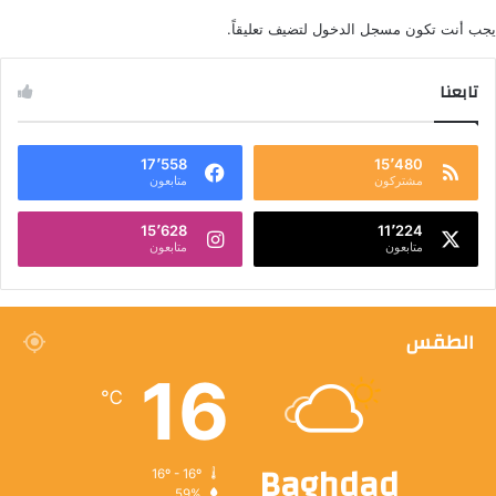
يجب أنت تكون
مسجل الدخول
لتضيف تعليقاً.
تابعنا
17٬558
15٬480
مشتركون
متابعون
15٬628
11٬224
متابعون
متابعون
الطقس
16
℃
Baghdad
16º - 16º
59%