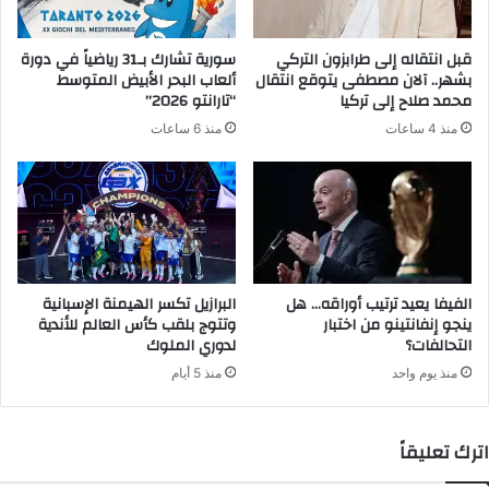
قبل انتقاله إلى طرابزون التركي
سورية تشارك بـ31 رياضياً في دورة
بشهر.. آلان مصطفى يتوقع انتقال
ألعاب البحر الأبيض المتوسط
محمد صلاح إلى تركيا
“تارانتو 2026”
منذ 4 ساعات
منذ 6 ساعات
الفيفا يعيد ترتيب أوراقه… هل
البرازيل تكسر الهيمنة الإسبانية
ينجو إنفانتينو من اختبار
وتتوج بلقب كأس العالم للأندية
التحالفات؟
لدوري الملوك
منذ يوم واحد
منذ 5 أيام
اترك تعليقاً