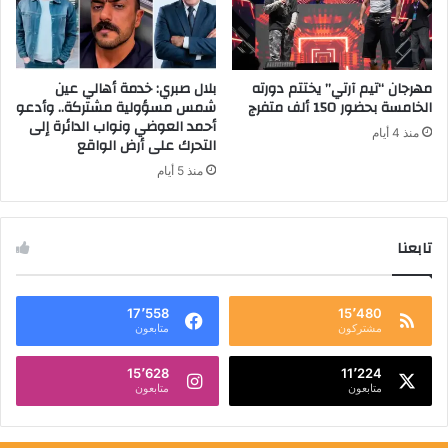
مهرجان “تيم آرتي” يختتم دورته
بلال صبري: خدمة أهالي عين
الخامسة بحضور 150 ألف متفرج
شمس مسؤولية مشتركة.. وأدعو
أحمد العوضي ونواب الدائرة إلى
منذ 4 أيام
التحرك على أرض الواقع
منذ 5 أيام
تابعنا
17٬558
15٬480
مشتركون
متابعون
15٬628
11٬224
متابعون
متابعون