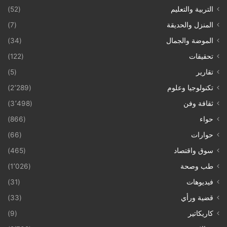
التربية والتعليم
(52)
المنزل والحديقة
(7)
الموضة والجمال
(34)
تحقيقات
(122)
تقارير
(5)
تكنولوجيا وعلوم
(2٬289)
ثقافة وفن
(3٬498)
حواء
(866)
حوارات
(66)
سوق واقتصاد
(465)
طب وصحة
(1٬026)
فيديوهات
(31)
قضية ورأي
(33)
كاريكاتير
(9)