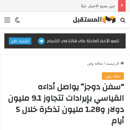
شراكة مرتقبة بين منظمة المراسلون واتحاد المستوردين والمصدرين لدعم بيئة الاستثمار في كردستان العراق
بحث عن
الق
الوضع ا
الرئيسية
/
ثقافة وفن
ثقافة وفن
“سفن دوجز” يواصل أداءه
القياسي بإيرادات تتجاوز 9.1 مليون
دولار و1.28 مليون تذكرة خلال 5
أيام