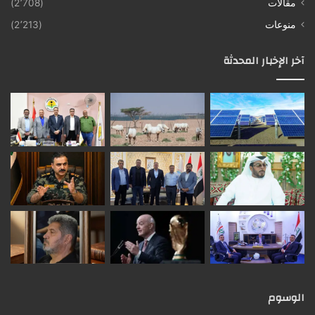
مقالات
(2٬708)
منوعات
(2٬213)
آخر الإخبار المحدثة
الوسوم