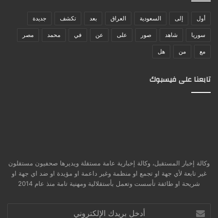
أول
إلى
السعودية
العراق
بعد
تكشف
جديدة
سوريا
شاهد
صور
على
عن
في
محمد
مصر
مع
من
هل
تابعنا على فيسبوك
وكالة إخبار المستقبل، وكالة إخبارية عامة مستقلة ويديرها صحفيون مستقلون
غير تابعة لأي جهة او تجمع او منظمة وغير داعمة او مؤيدة او ضد اي جهة او
شريحة او طائفة تأسست وتعمل بأستقلالية ومهنية تامة منذ عام 2014
أدخل