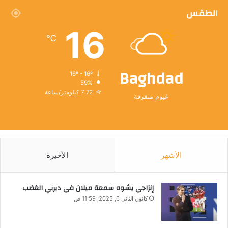
الطقس
16
℃
Baghdad
16º - 16º
59%
7.72 كيلومتر/ساعة
غيوم متفرقة
الأشهر
الأخيرة
إنزاجي يشوه سمعة ميلان في ديربي الغضب
كانون الثاني 6, 2025, 11:59 ص