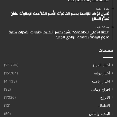
الطاقة النظيفة والمتجددة
منذ 13 دقيقة
عُمان تؤكد التزامها بدعم اتفاقيَّة الأُمم المُتَّحدة الإطاريَّة بشأن
تغيُّر المناخ
منذ 30 دقيقة
“لجنة الأعلى للجامعات” تشيد بحسن تنظيم اختبارات القدرات بكلية
علوم الرياضة بجامعة الوادي الجديد
تصنيفات
أخبار العراق
(25٬796)
أخبار دولية
(15٬704)
اخبار رياضية
(4٬433)
افراح وتهاني
(92)
الابراج
(1٬026)
الاطفال
(10)
البلدية والناس
(50)