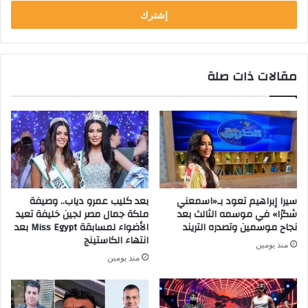
الإلكتروني
مقالات ذات صلة
سيرا إبراهيم تعود بـ«اسمعني
بعد كليب عمرو دياب.. وصيفة
شكرًا» في موسمه الثالث بعد
ملكة جمال مصر لجين خليفة تعيد
نجاح موسمين وتصدره التريند
الأضواء لمسابقة Miss Egypt بعد
انتهاء الكاستينج
منذ يومين
منذ يومين