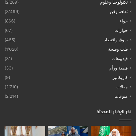
تكنولوجيا وعلوم
(2٬289)
ثقافة وفن
(3٬499)
حواء
(866)
حوارات
(67)
سوق واقتصاد
(465)
طب وصحة
(1٬026)
فيديوهات
(31)
قضية ورأي
(33)
كاريكاتير
(9)
مقالات
(2٬710)
منوعات
(2٬214)
آخر الإخبار المحدثة