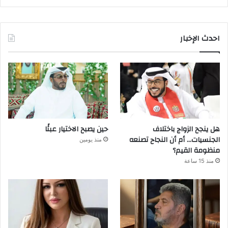
احدث الإخبار
هل ينجح الزواج باختلاف
حين يصبح الاختيار عبئًا
الجنسيات… أم أن النجاح تصنعه
منذ يومين
منظومة القيم؟
منذ 15 ساعة