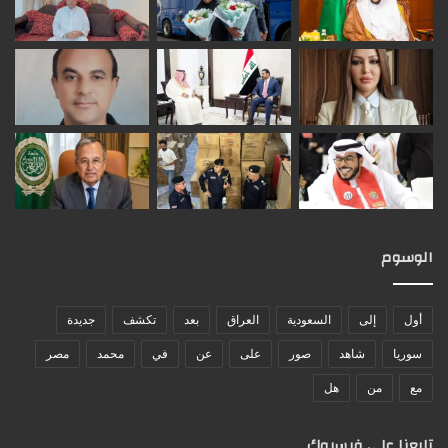
الوسوم
أول
إلى
السعودية
العراق
بعد
تكشف
جديدة
سوريا
شاهد
صور
على
عن
في
محمد
مصر
مع
من
هل
تابعنا على فيسبوك