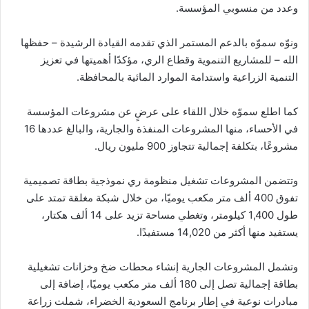
وعدد من منسوبي المؤسسة.
ونوّه سموّه بالدعم المستمر الذي تقدمه القيادة الرشيدة – حفظها
الله – للمشاريع التنموية وقطاع الري، مؤكدًا أهميتها في تعزيز
التنمية الزراعية واستدامة الموارد المائية بالمحافظة.
كما اطلع سموّه خلال اللقاء على عرضٍ عن مشروعات المؤسسة
في الأحساء، منها المشروعات المنفذة والجارية، والبالغ عددها 16
مشروعًا، بتكلفة إجمالية تتجاوز 900 مليون ريال.
وتتضمن المشروعات تشغيل منظومة ري نموذجية بطاقة تصميمية
تفوق 400 ألف متر مكعب يوميًا، من خلال شبكة مغلقة تمتد على
طول 1,400 كيلومتر، وتغطي مساحة تزيد على 14 ألف هكتار،
يستفيد منها أكثر من 14,020 مستفيدًا.
وتشمل المشروعات الجارية إنشاء محطات ضخ وخزانات تشغيلية
بطاقة إجمالية تصل إلى 180 ألف متر مكعب يوميًا، إضافة إلى
مبادرات نوعية في إطار برنامج السعودية الخضراء، شملت زراعة