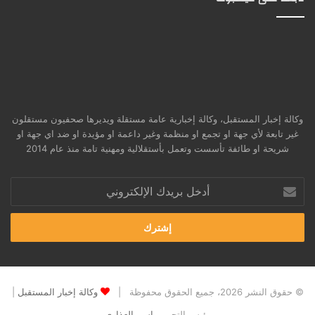
وكالة إخبار المستقبل، وكالة إخبارية عامة مستقلة ويديرها صحفيون مستقلون
غير تابعة لأي جهة او تجمع او منظمة وغير داعمة او مؤيدة او ضد اي جهة او
شريحة او طائفة تأسست وتعمل بأستقلالية ومهنية تامة منذ عام 2014
أدخل
بريدك
الإلكتروني
© حقوق النشر 2026، جميع الحقوق محفوظة |
وكالة إخبار المستقبل
|
رئيس التحرير
باسم العذاري