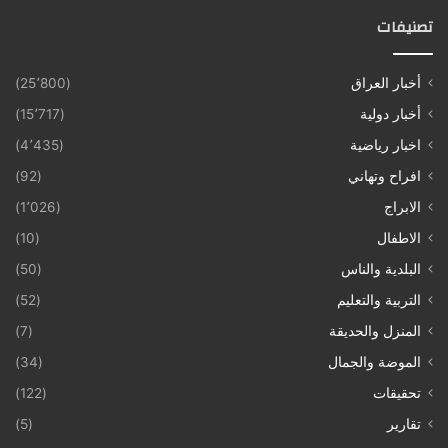
تصنيفات
أخبار العراق
(25٬800)
أخبار دولية
(15٬717)
اخبار رياضية
(4٬435)
افراح وتهاني
(92)
الابراج
(1٬026)
الاطفال
(10)
البلدية والناس
(50)
التربية والتعليم
(52)
المنزل والحديقة
(7)
الموضة والجمال
(34)
تحقيقات
(122)
تقارير
(5)