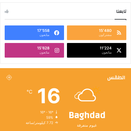
تابعنا
17٬558
15٬480
مشتركون
متابعون
15٬628
11٬224
متابعون
متابعون
الطقس
16
℃
Baghdad
16º - 16º
59%
7.72 كيلومتر/ساعة
غيوم متفرقة