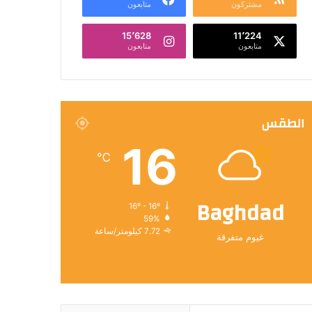
مشتركون
متابعون
15٬628
11٬224
متابعون
متابعون
الطقس
16
℃
Baghdad
16º - 16º
59%
7.72 كيلومتر/ساعة
غيوم متفرقة