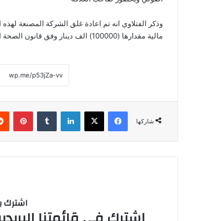
وذكر الفتلاوي انه تم اعادة غلق الشركة المصنعة لهذه 
مالية مقدارها (100000) الف دينار وفق قانون الصحة العامة المرقم (89 لسنة 1981) واتخاذ كافة الاجراءات القانونية
فيسبوك
‫X
لينكدإن
‏Tumblr
بينتيريست
شاركها
اشترك با
اشترك في قائمتنا البريدية