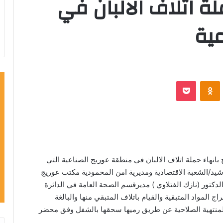
ة اتلاف الالبان في
ية
VKontak
Odnoklassniki
‫Pocket
انهاء حملة اتلاف الالبان في منطقة عوريج الصناعية التي
رشيد/الشعبة الاقتصادية ومديرية امن المحمودية مكتب عوريج
لدكتور (نازك الفتلاوي ) مديرقسم الصحة العامة في الدائرة
 المواد المتبقية والقيام باتلاف المتبقي منها والبالغة
 لتر من لبن الشنينة المنتهية الصلاحية عن طريق رميها سحقها بالشفل وفق محضر