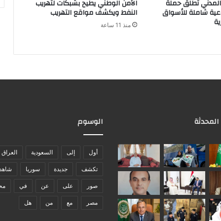
 المدني تطلق حملة
الأمن الوطني يطيح بشبكات لتهريب
ية شاملة للأسواق
النفط ويكشف مواقع التهريب
ية
منذ 11 ساعة
 المحدثة
الوسوم
أول
إلى
السعودية
العراق
تكشف
جديدة
سوريا
شاهد
صور
على
عن
في
مح
مصر
مع
من
هل