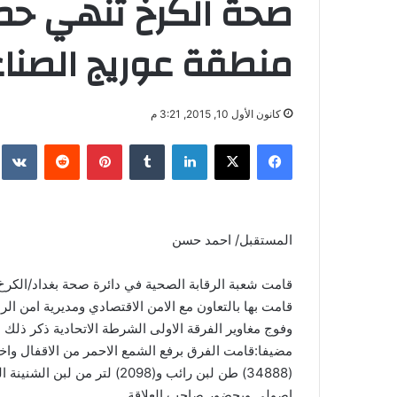
صحة الكرخ تنهي حمل
منطقة عوريج الصناع
كانون الأول 10, 2015, 3:21 م
فيسبوك
‫X
لينكدإن
‏Tumblr
بينتيريست
‏Reddit
‏te
المستقبل/ احمد حسن
قامت شعبة الرقابة الصحية في دائرة صحة بغداد/الكرخ ب
قامت بها بالتعاون مع الامن الاقتصادي ومديرية امن ال
وفوج مغاوير الفرقة الاولى الشرطة الاتحادية ذكر ذلك ا
مضيفا:قامت الفرق برفع الشمع الاحمر من الاقفال واخراج
(34888) طن لبن رائب و(2098)
اصولي وبحضور صاحب العلاقة