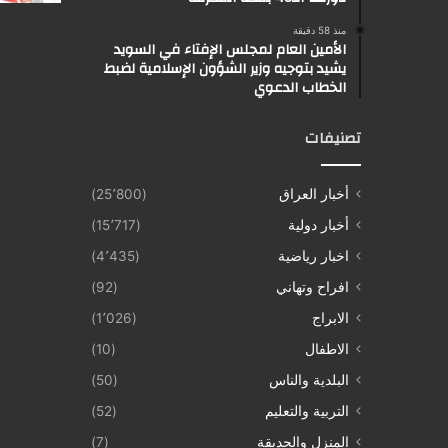
منذ 58 دقيقة
الأمين العام لمجلس الإفتاء في السويد
يشيد بتوجيه وزير الشؤون الإسلامية لضبط
الخطاب الدعوي
تصنيفات
أخبار العراق
(25٬800)
أخبار دولية
(15٬717)
اخبار رياضية
(4٬435)
افراح وتهاني
(92)
الابراج
(1٬026)
الاطفال
(10)
البلدية والناس
(50)
التربية والتعليم
(52)
المنزل والحديقة
(7)