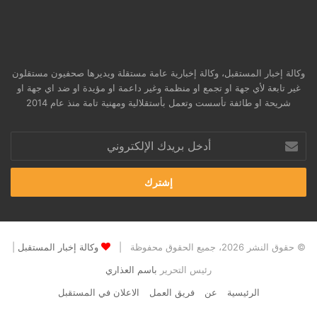
وكالة إخبار المستقبل، وكالة إخبارية عامة مستقلة ويديرها صحفيون مستقلون
غير تابعة لأي جهة او تجمع او منظمة وغير داعمة او مؤيدة او ضد اي جهة او
شريحة او طائفة تأسست وتعمل بأستقلالية ومهنية تامة منذ عام 2014
أدخل
بريدك
الإلكتروني
© حقوق النشر 2026، جميع الحقوق محفوظة |
وكالة إخبار المستقبل
|
رئيس التحرير
باسم العذاري
الرئيسية
عن
فريق العمل
الاعلان في المستقبل