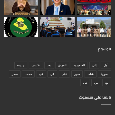
الوسوم
أول
إلى
السعودية
العراق
بعد
تكشف
جديدة
سوريا
شاهد
صور
على
عن
في
محمد
مصر
مع
من
هل
تابعنا على فيسبوك