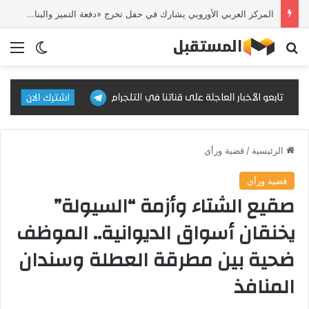
المركز العربي الأوروبي يشارك في حفل تخرج «دفعة التميز والبناء» للطلبة العراقيين في إسطنبول
بحث عن
الق
الوضع ا
الرئيسية
/
قضية ورأي
قضية ورأي
صقيع الشتاء وأزمة “السيولة”
يخنقان أسواق الديوانية.. الموظف
ضحية بين مطرقة العطلة وسندان
المنافذ