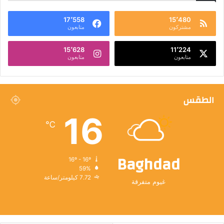
17٬558
15٬480
مشتركون
متابعون
15٬628
11٬224
متابعون
متابعون
الطقس
16
℃
Baghdad
16º - 16º
59%
7.72 كيلومتر/ساعة
غيوم متفرقة