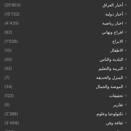
أخبار العراق
(25٬803)
أخبار دولية
(15٬722)
اخبار رياضية
(4٬435)
افراح وتهاني
(92)
الابراج
(1٬026)
الاطفال
(10)
البلدية والناس
(50)
التربية والتعليم
(52)
المنزل والحديقة
(7)
الموضة والجمال
(34)
تحقيقات
(122)
تقارير
(5)
تكنولوجيا وعلوم
(2٬289)
ثقافة وفن
(3٬499)