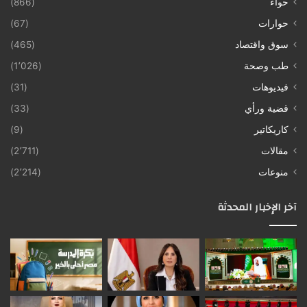
حواء
(866)
حوارات
(67)
سوق واقتصاد
(465)
طب وصحة
(1٬026)
فيديوهات
(31)
قضية ورأي
(33)
كاريكاتير
(9)
مقالات
(2٬711)
منوعات
(2٬214)
آخر الإخبار المحدثة