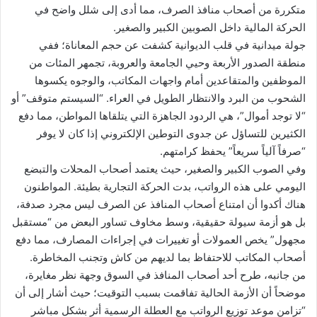
متكررة من أصحاب منافذ الصرف، مما أدى إلى شلل واضح في
الحركة المالية داخل الصوبين الكبير والصغير.
جولة ميدانية في قلب الديوانية كشفت عن حجم المعاناة؛ ففي
منطقة الصدور الأربعة وحيي الجامعة والعروبة، تجمهر المئات من
الموظفين والمتقاعدين أمام واجهات المكاتب، والوجوه يكسوها
الشحوب من البرد والانتظار الطويل في العراء. “السيستم متوقف” أو
“لا توجد أموال”، هي الردود الجاهزة التي يتلقاها المواطن، مما دفع
الكثيرين للتساؤل عن جدوى التوطين الإلكتروني إذا كان لا يوفر
“صرفاً آلياً سريعاً” يحفظ كرامتهم.
وفي الصوب الكبير والصغير، حيث يعتمد أصحاب المحلات والتبضع
اليومي على هذه الرواتب، بدت الحركة التجارية بطيئة. المواطنون
هناك أكدوا أن امتناع أصحاب المنافذ عن الصرف ليس مجرد صدفة،
بل هو أزمة سيولة حقيقية، وسط مخاوف تساور البعض من “مستقبل
مجهول” يخص العمولات أو تغييرات في إجراءات المصارف، مما دفع
أصحاب المكاتب للاحتفاظ بما لديهم من كاش وتجنب المخاطرة.
من جانبه، طرح أحد أصحاب المنافذ في السوق وجهة نظر مغايرة،
موضحاً أن الأزمة الحالية تفاقمت بسبب التوقيت؛ حيث أشار إلى أن
“تزامن موعد توزيع الرواتب مع العطلة الرسمية أثر بشكل مباشر