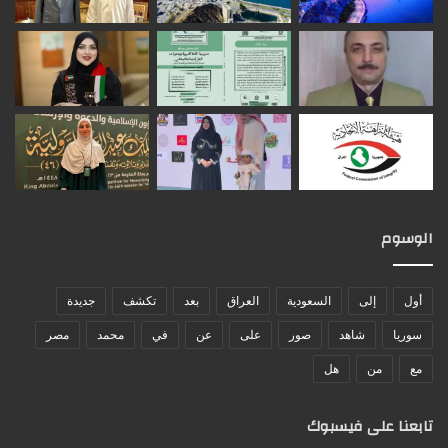
الوسوم
أول
إلى
السعودية
العراق
بعد
تكشف
جديدة
سوريا
شاهد
صور
على
عن
في
محمد
مصر
مع
من
هل
تابعنا على فيسبوك