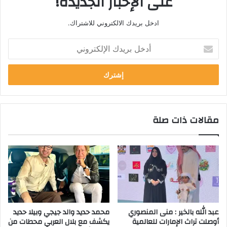
على الإخبار الجديدة!
ادخل بريدك الالكتروني للاشتراك.
أ
د
خ
ل
ب
ر
ي
مقالات ذات صلة
د
ك
ا
ل
إ
ل
ك
ت
ر
عبد الله بالخير : منى المنصوري
محمد حديد والد جيجي وبيلا حديد
و
أوصلت تراث الإمارات للعالمية
يكشف مع بلال العربي محطات من
ن