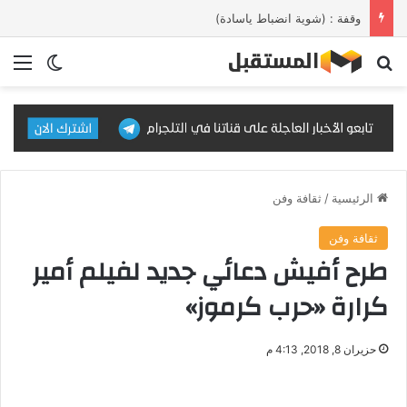
وقفة : (شوية انضباط ياسادة)
بحث عن
الق
الوضع ا
الرئيسية
/
ثقافة وفن
ثقافة وفن
طرح أفيش دعائي جديد لفيلم أمير
كرارة «حرب كرموز»
حزيران 8, 2018, 4:13 م