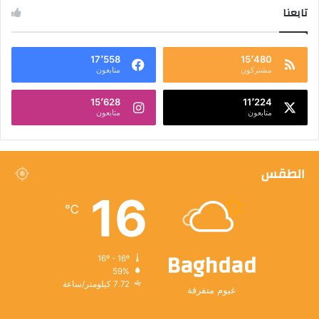
تابعنا
17٬558
15٬480
مشتركون
متابعون
15٬628
11٬224
متابعون
متابعون
الطقس
16
℃
Baghdad
16º - 16º
59%
7.72 كيلومتر/ساعة
غيوم متفرقة