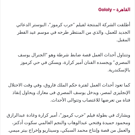
القاهرة – Gololy
أطلقت الشركة المنتجة لفيلم “حرب كرموز”، البوستر الدعائي
الجديد للعمل، والذي من المنتظر طرحه في موسم عيد الفطر
المقبل.
وتتناول أحداث العمل قصة ضابط شرطة وهو “الجنرال يوسف
المصري” ويجسده الفنان أمير كرارة، ويسكن في حي كرموز
بالإسكندرية.
كما تعود أحداث العمل لفترة حكم الملك فاروق، وفي وقت الاحتلال
الإنجليزى لمصر، ويدخل يوسف المصري فى معارك ويحاول إنقاذ
فتاة من تعرضها للاغتصاب وتتوالى الأحداث.
ويشارك في بطولة فيلم “حرب كرموز”، أمير كرارة وغادة عبدالرازق
ومحمود حميدة وفتحي عبدالوهاب والنجم العالمي سكوت أدكنز،
والعمل من قصة وإنتاج محمد السبكي، وسيناريو وإخراج بيتر ميمي.