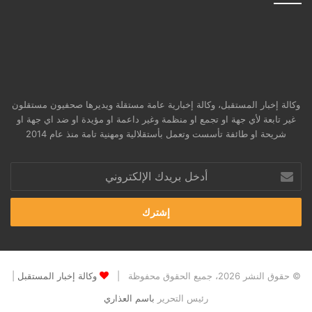
وكالة إخبار المستقبل، وكالة إخبارية عامة مستقلة ويديرها صحفيون مستقلون
غير تابعة لأي جهة او تجمع او منظمة وغير داعمة او مؤيدة او ضد اي جهة او
شريحة او طائفة تأسست وتعمل بأستقلالية ومهنية تامة منذ عام 2014
أدخل
بريدك
الإلكتروني
© حقوق النشر 2026، جميع الحقوق محفوظة |
وكالة إخبار المستقبل
|
رئيس التحرير
باسم العذاري