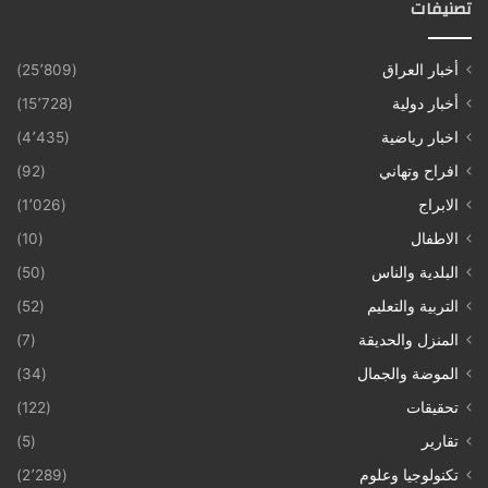
تصنيفات
أخبار العراق
(25٬809)
أخبار دولية
(15٬728)
اخبار رياضية
(4٬435)
افراح وتهاني
(92)
الابراج
(1٬026)
الاطفال
(10)
البلدية والناس
(50)
التربية والتعليم
(52)
المنزل والحديقة
(7)
الموضة والجمال
(34)
تحقيقات
(122)
تقارير
(5)
تكنولوجيا وعلوم
(2٬289)