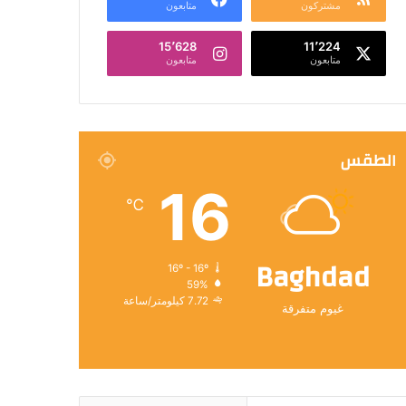
مشتركون
متابعون
15٬628
11٬224
متابعون
متابعون
الطقس
16
℃
Baghdad
16º - 16º
59%
7.72 كيلومتر/ساعة
غيوم متفرقة