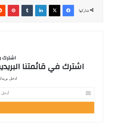
فيسبوك
‫X
لينكدإن
‏Tumblr
بينتيريست
شاركها
اشترك با
اشترك في قائمتنا البريدية
ادخل بريدك 
أ
د
خ
ل
ب
ر
ي