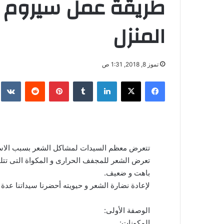
طريقة عمل سيروم ل
المنزل
تموز 8, 2018, 1:31 ص
فيسبوك
‫X
لينكدإن
‏Tumblr
بينتيريست
‏Reddit
‏te
تتعرض معظم السيدات لمشاكل الشعر بسبب الاست
تعرض الشعر للمجفف الحرارى و المكواة التى تتل
باهت و ضعيف.
لإعادة نضارة الشعر و حيويته أحضرنا سيداتنا عد
الوصفة الأولى:
المكونات: