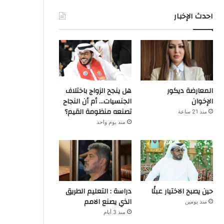
احدث الإخبار
المعارضة ديكور
هل ينجح الزواج باختلاف
الإخوان
الجنسيات… أم أن النجاح
تصنعه منظومة القيم؟
منذ 21 ساعة
منذ يوم واحد
حين يصبح الاختيار عبئًا
دراسة : التعليم الطريق
الذي يصنع الامم
منذ يومين
منذ 3 أيام