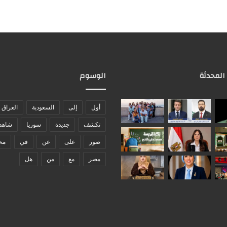
 المحدثة
الوسوم
أول
إلى
السعودية
العراق
تكشف
جديدة
سوريا
شاهد
صور
على
عن
في
مح
مصر
مع
من
هل