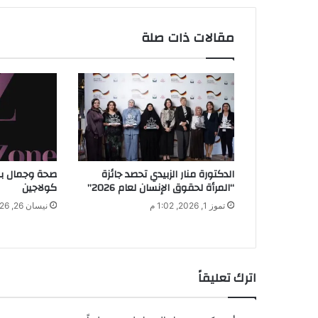
د
ك
مقالات ذات صلة
ا
ل
إ
ل
ك
ت
ر
و
ن
الدكتورة منار الزبيدي تحصد جائزة
صحة وجمال ب
ي
“المرأة لحقوق الإنسان لعام 2026”
كولاجين
تموز 1, 2026, 1:02 م
نيسان 26, 2026, 3:11 م
اترك تعليقاً