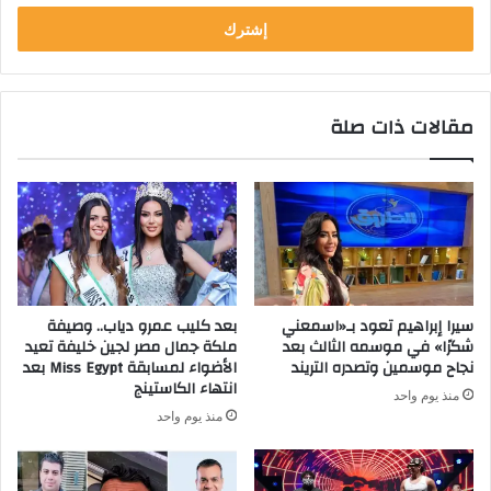
خ
ل
ب
ر
ي
مقالات ذات صلة
د
ك
ا
ل
إ
ل
ك
ت
ر
سيرا إبراهيم تعود بـ«اسمعني
بعد كليب عمرو دياب.. وصيفة
و
شكرًا» في موسمه الثالث بعد
ملكة جمال مصر لجين خليفة تعيد
ن
نجاح موسمين وتصدره التريند
الأضواء لمسابقة Miss Egypt بعد
ي
انتهاء الكاستينج
منذ يوم واحد
منذ يوم واحد