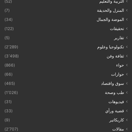
التربية والتعليم
(52)
المنزل والحديقة
(7)
الموضة والجمال
(34)
تحقيقات
(122)
تقارير
(5)
تكنولوجيا وعلوم
(2٬289)
ثقافة وفن
(3٬498)
حواء
(866)
حوارات
(66)
سوق واقتصاد
(465)
طب وصحة
(1٬026)
فيديوهات
(31)
قضية ورأي
(33)
كاريكاتير
(9)
مقالات
(2٬707)