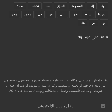
أول
إلى
السعودية
العراق
بعد
تكشف
جديدة
سوريا
شاهد
صور
على
عن
في
محمد
مصر
مع
من
هل
تابعنا على فيسبوك
وكالة إخبار المستقبل، وكالة إخبارية عامة مستقلة ويديرها صحفيون مستقلون
غير تابعة لأي جهة او تجمع او منظمة وغير داعمة او مؤيدة او ضد اي جهة او
شريحة او طائفة تأسست وتعمل بأستقلالية ومهنية تامة منذ عام 2014
أدخل
بريدك