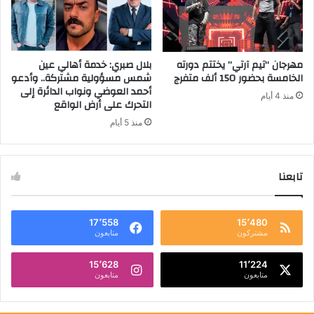
مهرجان “تيم آرتي” يختتم دورته
بلال صبري: خدمة أهالي عين
الخامسة بحضور 150 ألف متفرج
شمس مسؤولية مشتركة.. وأدعو
أحمد العوضي ونواب الدائرة إلى
منذ 4 أيام
التحرك على أرض الواقع
منذ 5 أيام
تابعنا
17٬558
15٬480
مشتركون
متابعون
15٬628
11٬224
متابعون
متابعون