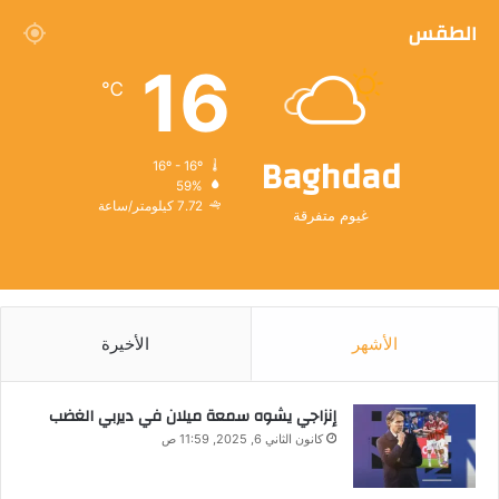
الطقس
16
℃
Baghdad
16º - 16º
59%
7.72 كيلومتر/ساعة
غيوم متفرقة
الأشهر
الأخيرة
إنزاجي يشوه سمعة ميلان في ديربي الغضب
كانون الثاني 6, 2025, 11:59 ص