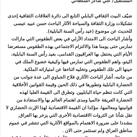
المستقبل/ علي شاكر السلطاني
ضيّف البيت الثقافي البابلي التابع الى دائرة العلاقات الثقافية إحدى
تشكيلات وزارة الثقافة والسياحة الآثار الباحث حسن عبيد عيسى
للحديث عن موضوع (عيد رأس السنة البابلية).
وأشار الباحث الى الامتداد الأزلي في بعض الطقوس التي مازالت
تمارس حتى يومنا هذا والالتزام الاجتماعي بهذه الطقوس مستعرضا
الأيام التي يحتفل بها العراقيون القدامى، بعيد رأس السنة البابلية،
اكيتو، واهم الطقوس التي تمارس فيها وكيفية خضوع الملك في
حينها الى تلك الطقوس وتخليه اثناءها عن امتيازاته الملكية.
من جانبه، أشار الباحث الآثاري فلاح الجباوي الى عدة جوانب من
الحضارة البابلية وتطورها في ذلك الحين وقيمة القوانين الأخلاقية
التي كانت تنظم حياة البابليين. وتطرق الى القيمة العليا لهذه
الحضارة العريقة عالميا ومدى اهتمام العالم بها والاستفادة من
قوانينها ومعالمها، مؤكدا ان القيمة الاقتصادية لهذا الإرث الحضاري لا
تقل شأنا عن الثروات الاقتصادية الأخرى التي يزخر بها العراق,
مشددا على ضرورة الاهتمام بالمواقع الآثارية التي تنتشر في عموم
مناطق العراق ولم تستثمر حتى الان .