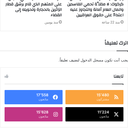
كركوك: لا مظلَّة تحمي الفاسدين
على المتهم الذي قام برشق قطار
والمال العام أمانة والتجاوز عليه
الزائرين بالحجارة وتحويله إلى
اعتداءٌ على حقوق العراقيين
القضاء
منذ 22 ساعة
منذ يومين
اترك تعليقاً
يجب أنت تكون
مسجل الدخول
لتضيف تعليقاً.
تابعنا
17٬558
15٬480
مشتركون
متابعون
15٬628
11٬224
متابعون
متابعون