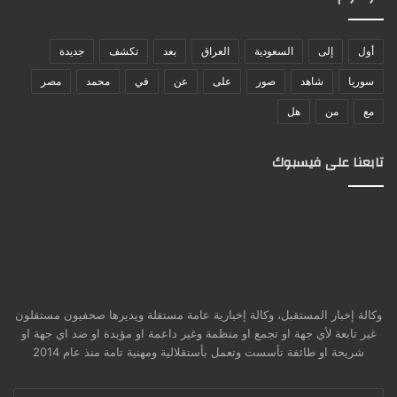
أول
إلى
السعودية
العراق
بعد
تكشف
جديدة
سوريا
شاهد
صور
على
عن
في
محمد
مصر
مع
من
هل
تابعنا على فيسبوك
وكالة إخبار المستقبل، وكالة إخبارية عامة مستقلة ويديرها صحفيون مستقلون
غير تابعة لأي جهة او تجمع او منظمة وغير داعمة او مؤيدة او ضد اي جهة او
شريحة او طائفة تأسست وتعمل بأستقلالية ومهنية تامة منذ عام 2014
أدخل