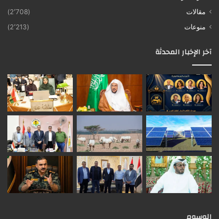
مقالات
(2٬708)
منوعات
(2٬213)
آخر الإخبار المحدثة
الوسوم