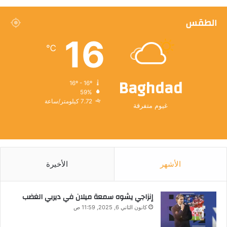
الطقس
16
℃
Baghdad
16º - 16º
59%
7.72 كيلومتر/ساعة
غيوم متفرقة
الأشهر
الأخيرة
إنزاجي يشوه سمعة ميلان في ديربي الغضب
كانون الثاني 6, 2025, 11:59 ص