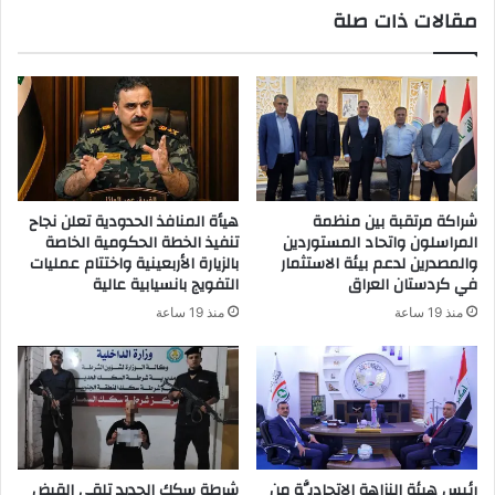
مقالات ذات صلة
د
ك
ا
ل
إ
ل
ك
ت
ر
شراكة مرتقبة بين منظمة
هيأة المنافذ الحدودية تعلن نجاح
و
المراسلون واتحاد المستوردين
تنفيذ الخطة الحكومية الخاصة
ن
والمصدرين لدعم بيئة الاستثمار
بالزيارة الأربعينية واختتام عمليات
ي
في كردستان العراق
التفويج بانسيابية عالية
منذ 19 ساعة
منذ 19 ساعة
رئيس هيئة النزاهة الاتحاديَّة من
شرطة سكك الحديد تلقي القبض