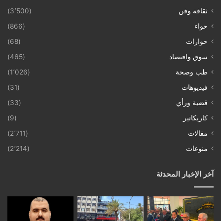
ثقافة وفن
(3٬500)
حواء
(866)
حوارات
(68)
سوق واقتصاد
(465)
طب وصحة
(1٬026)
فيديوهات
(31)
قضية ورأي
(33)
كاريكاتير
(9)
مقالات
(2٬711)
منوعات
(2٬214)
آخر الإخبار المحدثة