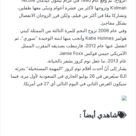
الزواج، ثم وقع عام 1990 في غرام نيكول كيدمان Nicole
Kidman وتزوجها لأكثر من عشرة أعوام وتبنّى معها طفلين،
وتشاركا معًا في أكثر من فيلم، ولكن قرر الزوجان الانفصال
بشكل مفاجئ.
وفي عام 2006 تزوج النجم للمرة الثالثة من الممثلة كيتي
هولمز Katie Holmes وأنجب منها ابنته الوحيدة “سوري”، ثم
انفصل عنها عام 2012، فارتبطت بصديقه المقرب الممثل
الأمريكي جيمي فوكس Jamie Foxx
عام 2013، ما جعل توم كروز يشعر بالخيانة.
يشار إلى أنّ أحدث أفلام توم كروز “المهمة المستحيلة” بجزئه
الـ6 سيُعرض في 26 يوليو الجاري في السعودية لأول مرة، فيما
سيكون العرض الثاني في اليوم التالي أي 27 في أمريكا.
شاهدي أيضاً :