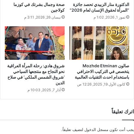
الدكتورة منار الزبيدي تحصد جائزة
صحة وجمال بشرتك في كوزما
و
“المرأة لحقوق الإنسان لعام 2026”
كولاجين
ن
تموز 1, 2026, 1:02 م
نيسان 26, 2026, 3:11 م
ي
صالون Mozhde Etminan
شروق هادي: رحلة المرأة العراقية
يتخصص في التركيب الاحترافي
نحو النجاح مع منتجعها السياحي
باستخدام احدث التقنيات العالمية
‘شروق الشمس الملكي’ في صلاح
الدين
كانون الأول 19, 2025, 12:26 ص
آذار 7, 2025, 10:03 م
اترك تعليقاً
يجب أنت تكون
مسجل الدخول
لتضيف تعليقاً.