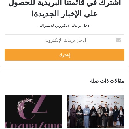
اشترك في قائمتنا البريدية للحصول
على الإخبار الجديدة!
ادخل بريدك الالكتروني للاشتراك.
أ
د
خ
ل
ب
ر
ي
د
مقالات ذات صلة
ك
ا
ل
إ
ل
ك
ت
ر