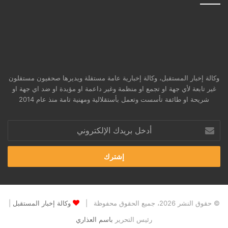
وكالة إخبار المستقبل، وكالة إخبارية عامة مستقلة ويديرها صحفيون مستقلون
غير تابعة لأي جهة او تجمع او منظمة وغير داعمة او مؤيدة او ضد اي جهة او
شريحة او طائفة تأسست وتعمل بأستقلالية ومهنية تامة منذ عام 2014
أدخل
بريدك
الإلكتروني
© حقوق النشر 2026، جميع الحقوق محفوظة |
وكالة إخبار المستقبل
|
رئيس التحرير
باسم العذاري