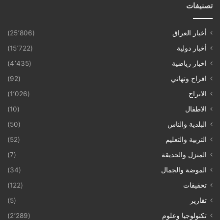
تصنيفات
أخبار العراق
(25٬806)
أخبار دولية
(15٬722)
اخبار رياضية
(4٬435)
افراح وتهاني
(92)
الابراج
(1٬026)
الاطفال
(10)
البلدية والناس
(50)
التربية والتعليم
(52)
المنزل والحديقة
(7)
الموضة والجمال
(34)
تحقيقات
(122)
تقارير
(5)
تكنولوجيا وعلوم
(2٬289)