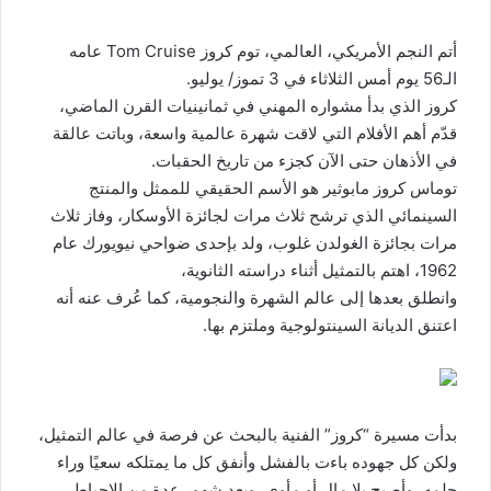
أتم النجم الأمريكي، العالمي، توم كروز Tom Cruise عامه
الـ56 يوم أمس الثلاثاء في 3 تموز/ يوليو.
كروز الذي بدأ مشواره المهني في ثمانينيات القرن الماضي،
قدّم أهم الأفلام التي لاقت شهرة عالمية واسعة، وباتت عالقة
في الأذهان حتى الآن كجزء من تاريخ الحقبات.
توماس كروز مابوثير هو الأسم الحقيقي للممثل والمنتج
السينمائي الذي ترشح ثلاث مرات لجائزة الأوسكار، وفاز ثلاث
مرات بجائزة الغولدن غلوب، ولد بإحدى ضواحي نيويورك عام
1962، اهتم بالتمثيل أثناء دراسته الثانوية،
وانطلق بعدها إلى عالم الشهرة والنجومية، كما عُرف عنه أنه
اعتنق الديانة السينتولوجية وملتزم بها.
بدأت مسيرة “كروز” الفنية بالبحث عن فرصة في عالم التمثيل،
ولكن كل جهوده باءت بالفشل وأنفق كل ما يمتلكه سعيًا وراء
حلمه، وأصبح بلا مال أو مأوى، وبعد شهور عدة من الإحباط