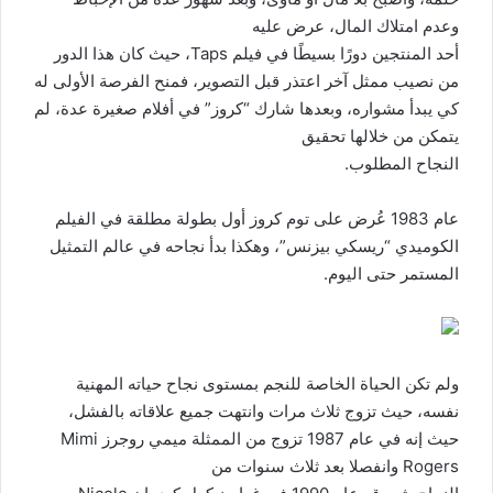
وعدم امتلاك المال، عرض عليه
أحد المنتجين دورًا بسيطًا في فيلم Taps، حيث كان هذا الدور
من نصيب ممثل آخر اعتذر قبل التصوير، فمنح الفرصة الأولى له
كي يبدأ مشواره، وبعدها شارك “كروز” في أفلام صغيرة عدة، لم
يتمكن من خلالها تحقيق
النجاح المطلوب.
عام 1983 عُرض على توم كروز أول بطولة مطلقة في الفيلم
الكوميدي “ريسكي بيزنس”، وهكذا بدأ نجاحه في عالم التمثيل
المستمر حتى اليوم.
ولم تكن الحياة الخاصة للنجم بمستوى نجاح حياته المهنية
نفسه، حيث تزوج ثلاث مرات وانتهت جميع علاقاته بالفشل،
حيث إنه في عام 1987 تزوج من الممثلة ميمي روجرز Mimi
Rogers وانفصلا بعد ثلاث سنوات من