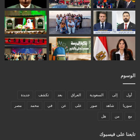
الوسوم
أول
إلى
السعودية
العراق
بعد
تكشف
جديدة
سوريا
شاهد
صور
على
عن
في
محمد
مصر
مع
من
هل
تابعنا على فيسبوك