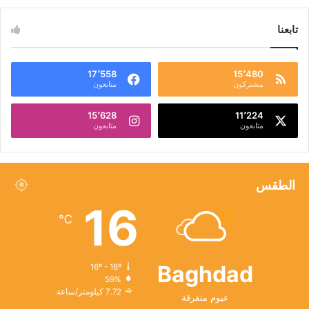
تابعنا
17٬558
15٬480
مشتركون
متابعون
15٬628
11٬224
متابعون
متابعون
الطقس
16
℃
Baghdad
16º - 16º
59%
7.72 كيلومتر/ساعة
غيوم متفرقة