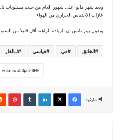
ويعد شهر مايو أعلى شهور العام من حيث مستويات ثاني
غازات الاحتباس الحراري من الهواء.
ويقول بيتر تانس إن الزيادة الراهنة أقل قليلا من السنو
الخانق
في
قياسي
لـالغاز
فيسبوك
‫X
لينكدإن
‏Tumblr
بينتيريست
شاركها