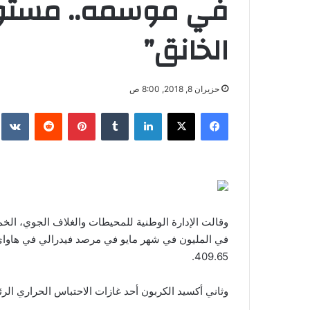
في موسمه.. مستوى 
الخانق”
حزيران 8, 2018, 8:00 ص
فيسبوك
‫X
لينكدإن
‏Tumblr
بينتيريست
‏Reddit
‏te
في المليون في شهر مايو في مرصد فيدرالي في هاواي،
409.65.
وثاني أكسيد الكربون أحد غازات الاحتباس الحراري الر