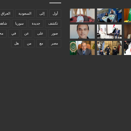
أول
إلى
السعودية
العراق
تكشف
جديدة
سوريا
شاهد
صور
على
عن
في
مح
مصر
مع
من
هل