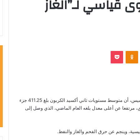
قياسي لـ”الغاز
VKontak
Odnoklassniki
‫Pocket
وقالت الإدارة الوطنية للمحيطات والغلاف الجوي، الخميس، أن متوسط مستويات ثاني أكسيد الكربون بلغ 411.25 جزء
 مرتفعا عن أعلى معدل بلغه العام الماضي، الذي وصل إلى
ئيسية، وينجم عن حرق الفحم والغاز والنفط.