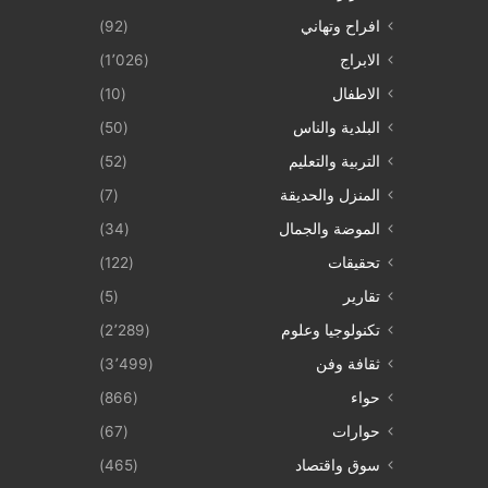
افراح وتهاني
(92)
الابراج
(1٬026)
الاطفال
(10)
البلدية والناس
(50)
التربية والتعليم
(52)
المنزل والحديقة
(7)
الموضة والجمال
(34)
تحقيقات
(122)
تقارير
(5)
تكنولوجيا وعلوم
(2٬289)
ثقافة وفن
(3٬499)
حواء
(866)
حوارات
(67)
سوق واقتصاد
(465)