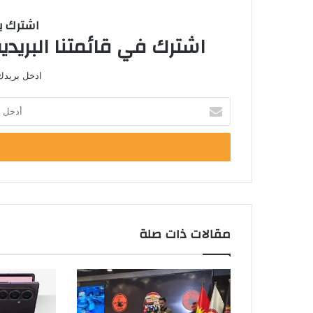
اشترك با
اشترك في قائمتنا البريدية
ادخل بريدك 
أ
د
خ
ل
ب
ر
ي
د
ك
مقالات ذات صلة
ا
ل
إ
ل
ك
ت