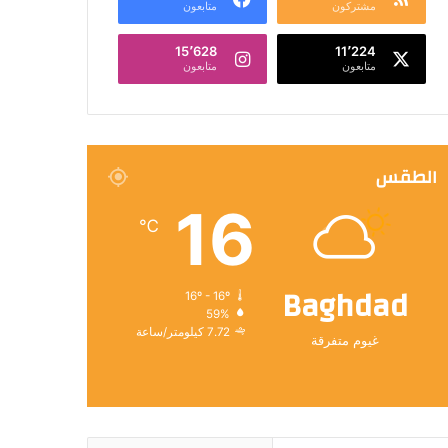
مشتركون
متابعون
15٬628
11٬224
متابعون
متابعون
الطقس
16
℃
Baghdad
16º - 16º
59%
7.72 كيلومتر/ساعة
غيوم متفرقة