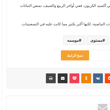
 أكسيد الكربون، ففي أواخر الربيع والصيف، تمتص النباتات
ات الماضية، لكنها أكبر بكثير مما كانت عليه في التسعينيات
.
مستوى
موسمه
نسخ الرابط
‏Reddit
‏VKontakte
Odnoklassniki
‫Pocket
مشاركة عبر البريد
طباعة