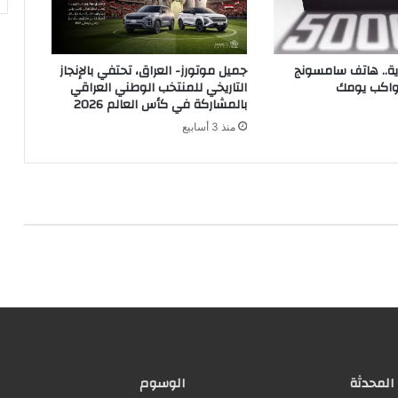
رية.. هاتف سامسونج
جميل موتورز- العراق، تحتفي بالإنجاز
يواكب يومك
التاريخي للمنتخب الوطني العراقي
بالمشاركة في كأس العالم 2026
منذ 3 أسابيع
 المحدثة
الوسوم